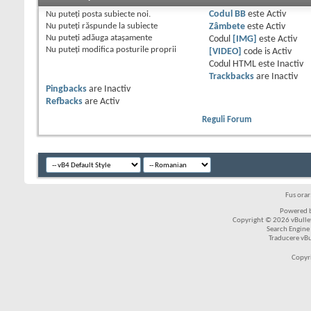
Nu puteţi
posta subiecte noi.
Codul BB
este
Activ
Nu puteţi
răspunde la subiecte
Zâmbete
este
Activ
Nu puteţi
adăuga ataşamente
Codul
[IMG]
este
Activ
Nu puteţi
modifica posturile proprii
[VIDEO]
code is
Activ
Codul HTML este
Inactiv
Trackbacks
are
Inactiv
Pingbacks
are
Inactiv
Refbacks
are
Activ
Reguli Forum
Fus ora
Powered b
Copyright © 2026 vBulleti
Search Engine
Traducere vB
Copyr