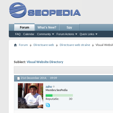
Forum
What's New?
Spy
FAQ
Calendar
Community
Forum Actions
Quick Links
Forum
Directoare web
Directoare web straine
Visual Websi
Subiect:
Visual Website Directory
21st December 2014,
09:09
zaho
Membru SeoPedia
Reputatie:
30