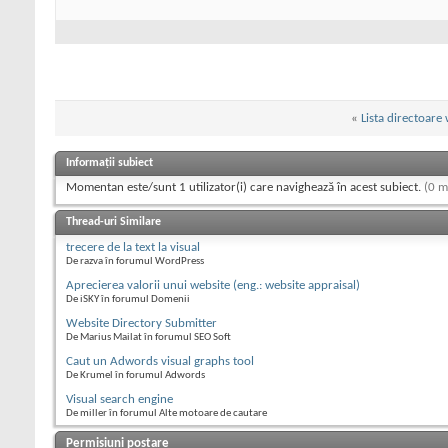
«
Lista directoare
Informații subiect
Momentan este/sunt 1 utilizator(i) care navighează în acest subiect.
(0 m
Thread-uri Similare
trecere de la text la visual
De razva în forumul WordPress
Aprecierea valorii unui website (eng.: website appraisal)
De iSKY în forumul Domenii
Website Directory Submitter
De Marius Mailat în forumul SEO Soft
Caut un Adwords visual graphs tool
De Krumel în forumul Adwords
Visual search engine
De miller în forumul Alte motoare de cautare
Permisiuni postare