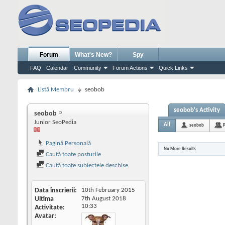
Forum
What's New?
Spy
FAQ
Calendar
Community
Forum Actions
Quick Links
Listă Membru
seobob
seobob's Activity
seobob
Junior SeoPedia
All
seobob
P
Pagină Personală
No More Results
Caută toate posturile
Caută toate subiectele deschise
Data înscrierii
10th February 2015
Ultima
7th August 2018
10:33
Activitate
Avatar