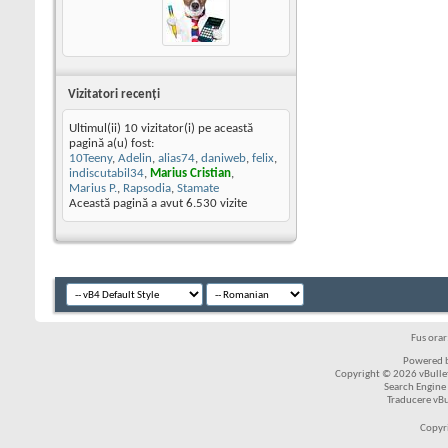
Vizitatori recenţi
Ultimul(ii) 10 vizitator(i) pe această
pagină a(u) fost:
10Teeny
,
Adelin
,
alias74
,
daniweb
,
felix
,
indiscutabil34
,
Marius Cristian
,
Marius P.
,
Rapsodia
,
Stamate
Această pagină a avut
6.530
vizite
Fus ora
Powered b
Copyright © 2026 vBulleti
Search Engine
Traducere vB
Copyr