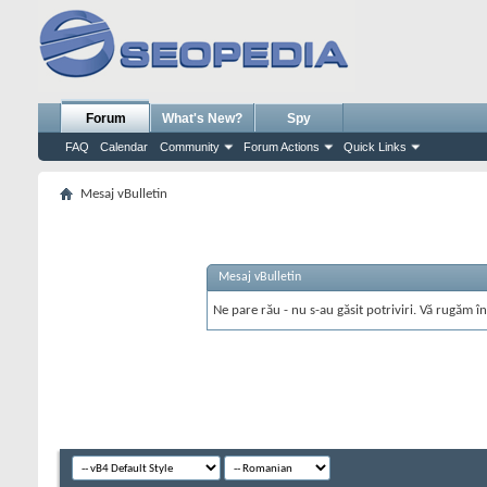
Forum
What's New?
Spy
FAQ
Calendar
Community
Forum Actions
Quick Links
Mesaj vBulletin
Mesaj vBulletin
Ne pare rău - nu s-au găsit potriviri. Vă rugăm în