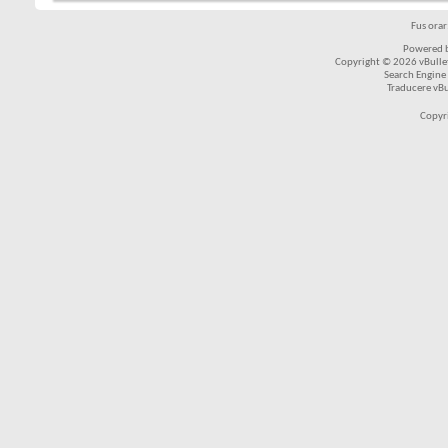
Fus ora
Powered b
Copyright © 2026 vBulleti
Search Engine
Traducere vB
Copyr