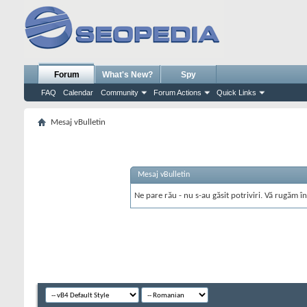
Forum
What's New?
Spy
FAQ
Calendar
Community
Forum Actions
Quick Links
Mesaj vBulletin
Mesaj vBulletin
Ne pare rău - nu s-au găsit potriviri. Vă rugăm în