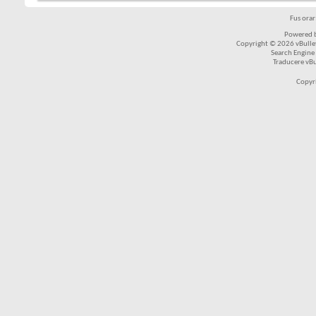
Fus ora
Powered b
Copyright © 2026 vBulleti
Search Engine
Traducere vB
Copyr