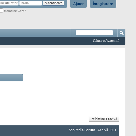
Ajutor
Înregistrare
Memorez Cont?
Căutare Avansată
Navigare rapidă
SeoPedia Forum
Arhivă
Sus