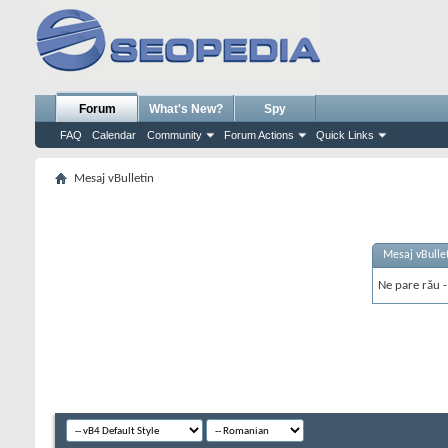
Forum
What's New?
Spy
FAQ
Calendar
Community
Forum Actions
Quick Links
Mesaj vBulletin
Mesaj vBulle
Ne pare rău - 