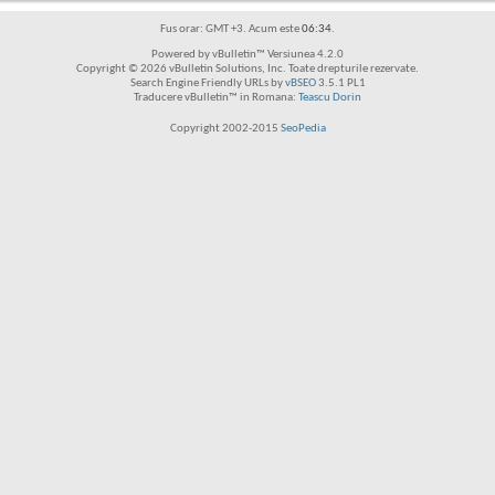
Fus orar: GMT +3. Acum este
06:34
.
Powered by vBulletin™ Versiunea 4.2.0
Copyright © 2026 vBulletin Solutions, Inc. Toate drepturile rezervate.
Search Engine Friendly URLs by
vBSEO
3.5.1 PL1
Traducere vBulletin™ in Romana:
Teascu Dorin
Copyright 2002-2015
SeoPedia