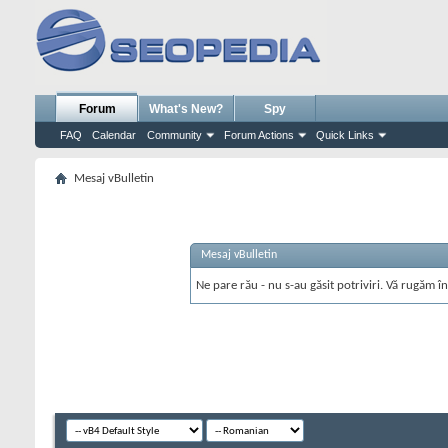
Forum
What's New?
Spy
FAQ
Calendar
Community
Forum Actions
Quick Links
Mesaj vBulletin
Mesaj vBulletin
Ne pare rău - nu s-au găsit potriviri. Vă rugăm în