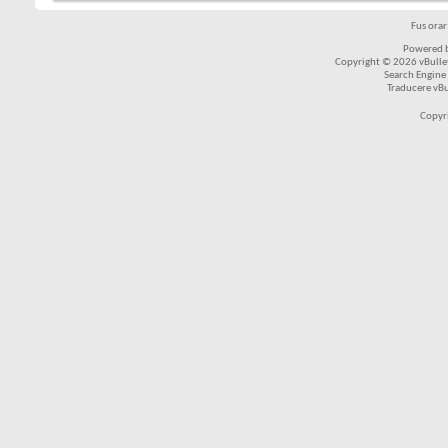
Fus ora
Powered b
Copyright © 2026 vBulleti
Search Engine
Traducere vB
Copyr