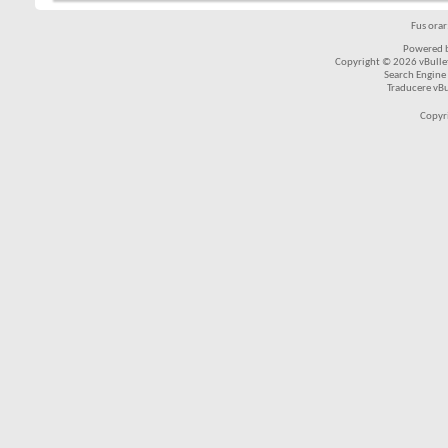
Fus ora
Powered b
Copyright © 2026 vBulleti
Search Engine
Traducere vB
Copyr