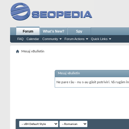
Forum
What's New?
Spy
FAQ
Calendar
Community
Forum Actions
Quick Links
Mesaj vBulletin
Mesaj vBulletin
Ne pare rău - nu s-au găsit potriviri. Vă rugăm în