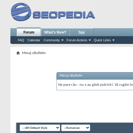
Forum
What's New?
Spy
FAQ
Calendar
Community
Forum Actions
Quick Links
Mesaj vBulletin
Mesaj vBulletin
Ne pare rău - nu s-au găsit potriviri. Vă rugăm în