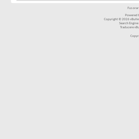
Fus ora
Powered b
Copyright © 2026 vBulleti
Search Engine
Traducere vB
Copyr