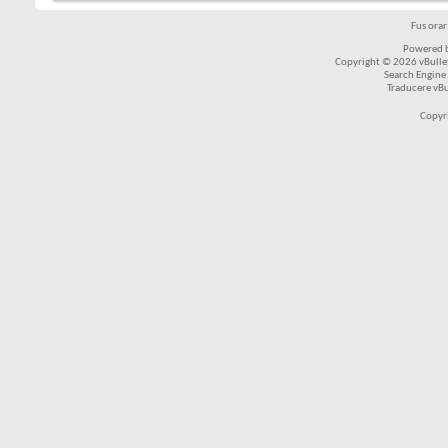
Fus ora
Powered b
Copyright © 2026 vBulleti
Search Engine
Traducere vB
Copyr