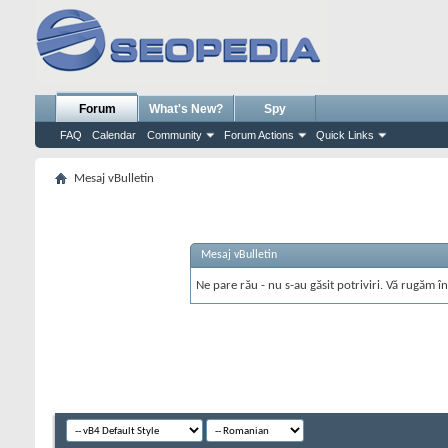
Forum
What's New?
Spy
FAQ
Calendar
Community
Forum Actions
Quick Links
Mesaj vBulletin
Mesaj vBulletin
Ne pare rău - nu s-au găsit potriviri. Vă rugăm în