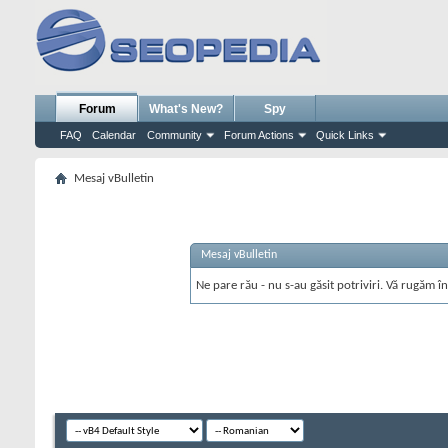
Forum
What's New?
Spy
FAQ
Calendar
Community
Forum Actions
Quick Links
Mesaj vBulletin
Mesaj vBulletin
Ne pare rău - nu s-au găsit potriviri. Vă rugăm în