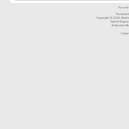
Fus ora
Powered b
Copyright © 2026 vBulleti
Search Engine
Traducere vB
Copyr