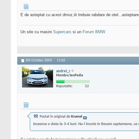
E de asteptat cu acest dmoz,iti trebuie rabdare de otel...asteptarea
Un site cu masini
Supercars
si un
Forum BMW
5th October 2009,
11:02
andrei_r
Membru SeoPedia
Reputatie:
32
Postat în original de
Krumel
Incearca o data la 3-4 luni. Nu-l inscrie in fiecare saptamana, ca 