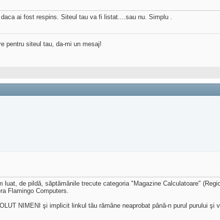
daca ai fost respins. Siteul tau va fi listat....sau nu. Simplu .
re pentru siteul tau, da-mi un mesaj!
Am luat, de pildă, săptămânile trecute categoria "Magazine Calculatoare" (Regio
 era Flamingo Computers.
LUT NIMENI şi implicit linkul tău rămâne neaprobat până-n purul purului şi ve