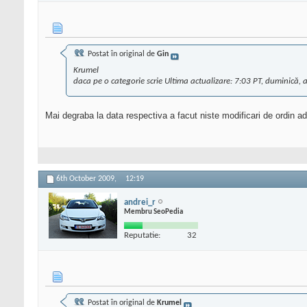
Postat în original de
Gin
Krumel
daca pe o categorie scrie Ultima actualizare: 7:03 PT, duminică,
Mai degraba la data respectiva a facut niste modificari de ordin admi
6th October 2009,
12:19
andrei_r
Membru SeoPedia
Reputatie:
32
Postat în original de
Krumel