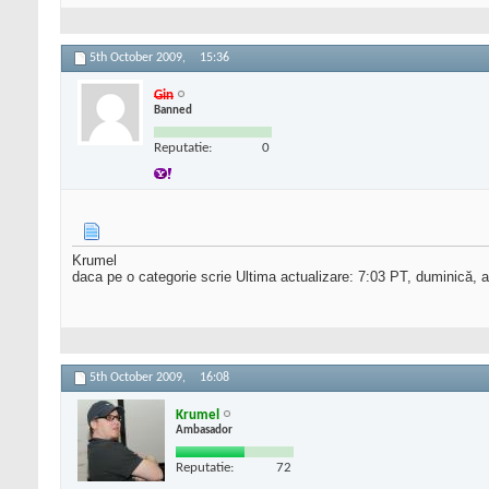
5th October 2009,
15:36
Gin
Banned
Reputatie:
0
Krumel
daca pe o categorie scrie Ultima actualizare: 7:03 PT, duminică, 
5th October 2009,
16:08
Krumel
Ambasador
Reputatie:
72