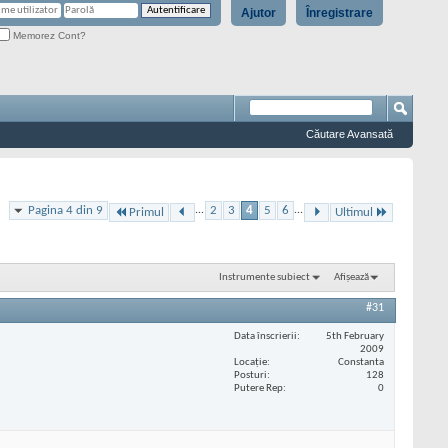
Ajutor
Înregistrare
Memorez Cont?
Căutare Avansată
Pagina 4 din 9
...
2
3
4
5
6
...
Primul
Ultimul
Instrumente subiect
Afișează
#31
Data înscrierii
5th February
2009
Locaţie
Constanta
Posturi
128
Putere Rep
0