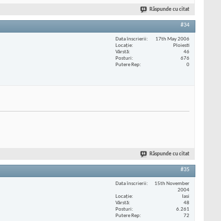
Răspunde cu citat
#34
Data înscrierii
17th May 2006
Locaţie
Ploiesti
Vârstă
46
Posturi
676
Putere Rep
0
Răspunde cu citat
#35
Data înscrierii
15th November
2004
Locaţie
Iasi
Vârstă
48
Posturi
6.261
Putere Rep
72