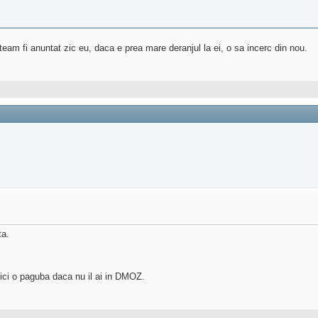
am fi anuntat zic eu, daca e prea mare deranjul la ei, o sa incerc din nou.
ta.
nici o paguba daca nu il ai in DMOZ.