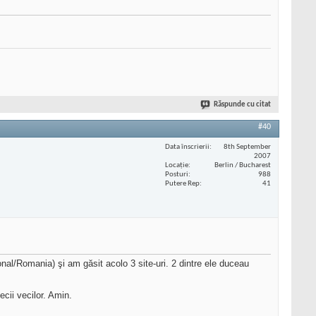
Răspunde cu citat
#40
Data înscrierii
8th September
2007
Locaţie
Berlin / Bucharest
Posturi
988
Putere Rep
41
nal/Romania) şi am găsit acolo 3 site-uri. 2 dintre ele duceau
cii vecilor. Amin.