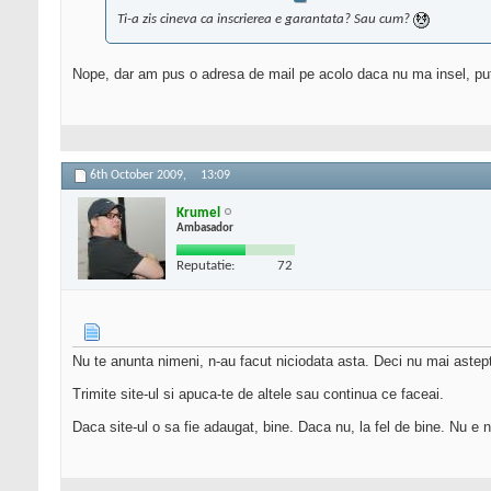
Ti-a zis cineva ca inscrierea e garantata? Sau cum?
Nope, dar am pus o adresa de mail pe acolo daca nu ma insel, pute
6th October 2009,
13:09
Krumel
Ambasador
Reputatie:
72
Nu te anunta nimeni, n-au facut niciodata asta. Deci nu mai astep
Trimite site-ul si apuca-te de altele sau continua ce faceai.
Daca site-ul o sa fie adaugat, bine. Daca nu, la fel de bine. Nu e 