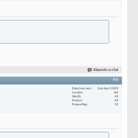
Răspunde cu citat
#36
Data înscrierii
2nd April 2009
Locaţie
Iasi
Vârstă
42
Posturi
69
Putere Rep
32