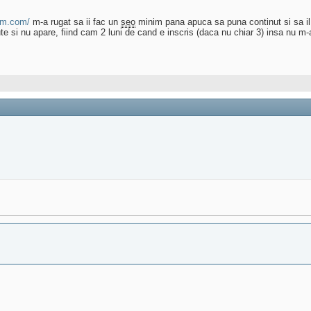
om.com/
m-a rugat sa ii fac un
seo
minim pana apuca sa puna continut si sa il 
te si nu apare, fiind cam 2 luni de cand e inscris (daca nu chiar 3) insa nu m