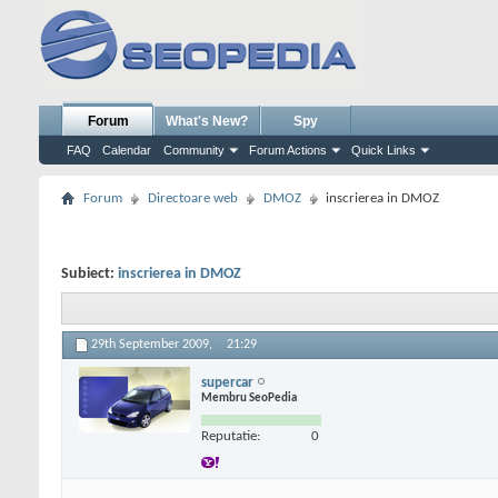
Forum
What's New?
Spy
FAQ
Calendar
Community
Forum Actions
Quick Links
Forum
Directoare web
DMOZ
inscrierea in DMOZ
Subiect:
inscrierea in DMOZ
29th September 2009,
21:29
supercar
Membru SeoPedia
Reputatie:
0