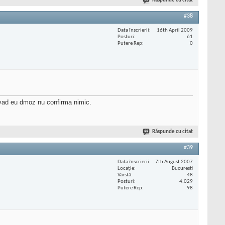
Răspunde cu citat
#38
Data înscrierii
16th April 2009
Posturi
61
Putere Rep
0
 vad eu dmoz nu confirma nimic.
Răspunde cu citat
#39
Data înscrierii
7th August 2007
Locaţie
Bucuresti
Vârstă
48
Posturi
4.029
Putere Rep
98