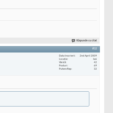
Răspunde cu citat
#32
Data înscrierii
2nd April 2009
Locaţie
Iasi
Vârstă
42
Posturi
69
Putere Rep
32