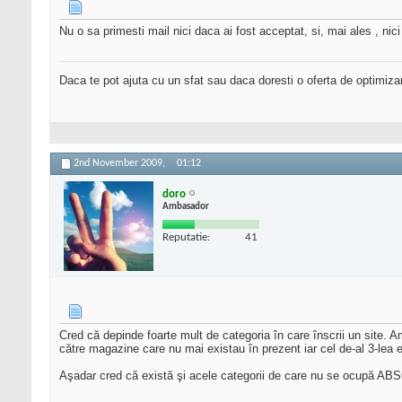
Nu o sa primesti mail nici daca ai fost acceptat, si, mai ales , nici 
Daca te pot ajuta cu un sfat sau daca doresti o oferta de optimiza
2nd November 2009,
01:12
doro
Ambasador
Reputatie:
41
Cred că depinde foarte mult de categoria în care înscrii un site. 
către magazine care nu mai existau în prezent iar cel de-al 3-lea
Aşadar cred că există şi acele categorii de care nu se ocupă ABSO