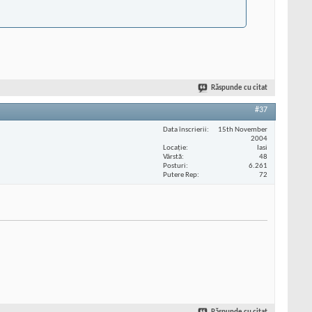
Răspunde cu citat
#37
Data înscrierii
15th November
2004
Locaţie
Iasi
Vârstă
48
Posturi
6.261
Putere Rep
72