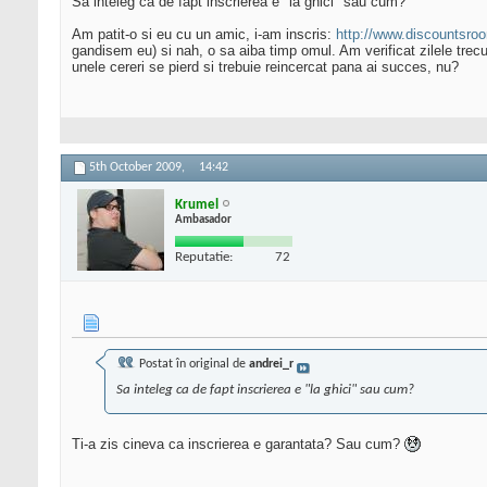
Sa inteleg ca de fapt inscrierea e "la ghici" sau cum?
Am patit-o si eu cu un amic, i-am inscris:
http://www.discountsro
gandisem eu) si nah, o sa aiba timp omul. Am verificat zilele trecu
unele cereri se pierd si trebuie reincercat pana ai succes, nu?
5th October 2009,
14:42
Krumel
Ambasador
Reputatie:
72
Postat în original de
andrei_r
Sa inteleg ca de fapt inscrierea e "la ghici" sau cum?
Ti-a zis cineva ca inscrierea e garantata? Sau cum?