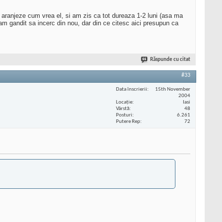
aranjeze cum vrea el, si am zis ca tot dureaza 1-2 luni (asa ma
-am gandit sa incerc din nou, dar din ce citesc aici presupun ca
Răspunde cu citat
#33
Data înscrierii
15th November
2004
Locaţie
Iasi
Vârstă
48
Posturi
6.261
Putere Rep
72