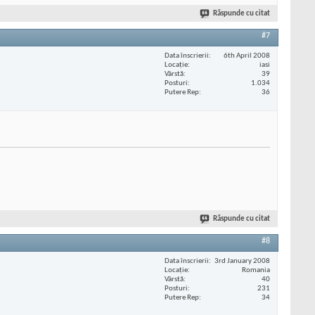
Răspunde cu citat
#7
Data înscrierii
6th April 2008
Locaţie
iasi
Vârstă
39
Posturi
1.034
Putere Rep
36
Răspunde cu citat
#8
Data înscrierii
3rd January 2008
Locaţie
Romania
Vârstă
40
Posturi
231
Putere Rep
34