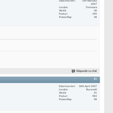
Data înscrierii
5th February
2007
Locaţie
Timisoara
Vârstă
38
Posturi
490
Putere Rep
38
Răspunde cu citat
#5
Data înscrierii
18th April 2007
Locaţie
Bucuresti
Vârstă
45
Posturi
983
Putere Rep
48