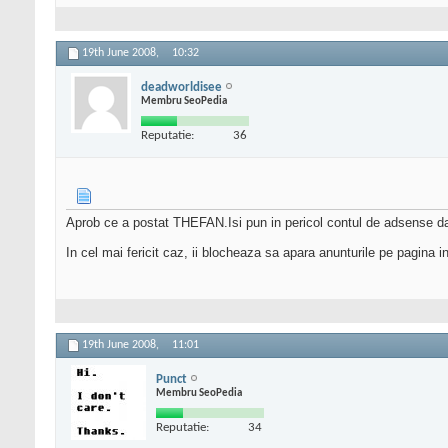
19th June 2008,
10:32
deadworldisee
Membru SeoPedia
Reputatie:
36
Aprob ce a postat THEFAN.Isi pun in pericol contul de adsense daca
In cel mai fericit caz, ii blocheaza sa apara anunturile pe pagina in
19th June 2008,
11:01
Punct
Membru SeoPedia
Reputatie:
34