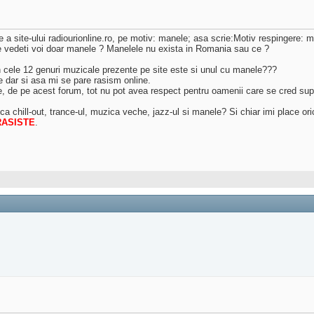
re a site-ului radiourionline.ro, pe motiv: manele; asa scrie:Motiv respingere: 
de vedeti voi doar manele ? Manelele nu exista in Romania sau ce ?
n cele 12 genuri muzicale prezente pe site este si unul cu manele???
 dar si asa mi se pare rasism online.
de pe acest forum, tot nu pot avea respect pentru oamenii care se cred superi
chill-out, trance-ul, muzica veche, jazz-ul si manele? Si chiar imi place ori
RASISTE
.