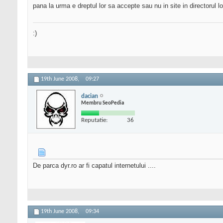
pana la urma e dreptul lor sa accepte sau nu in site in directorul l
:)
19th June 2008,
09:27
dacian
Membru SeoPedia
Reputatie:
36
De parca dyr.ro ar fi capatul internetului ....
19th June 2008,
09:34