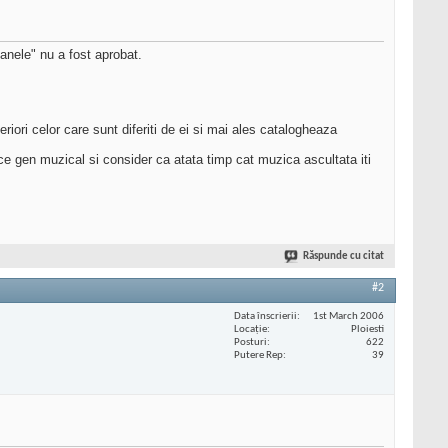
manele" nu a fost aprobat.
ori celor care sunt diferiti de ei si mai ales catalogheaza
ce gen muzical si consider ca atata timp cat muzica ascultata iti
Răspunde cu citat
#2
Data înscrierii
1st March 2006
Locaţie
Ploiesti
Posturi
622
Putere Rep
39