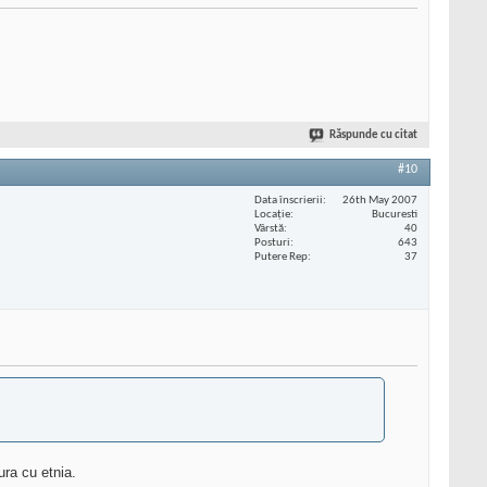
Răspunde cu citat
#10
Data înscrierii
26th May 2007
Locaţie
Bucuresti
Vârstă
40
Posturi
643
Putere Rep
37
ura cu etnia.