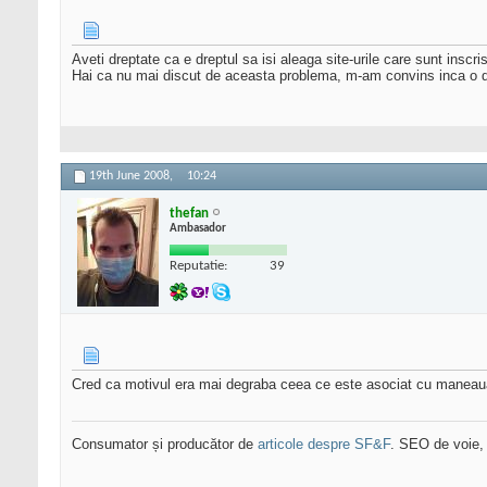
Aveti dreptate ca e dreptul sa isi aleaga site-urile care sunt inscr
Hai ca nu mai discut de aceasta problema, m-am convins inca o d
19th June 2008,
10:24
thefan
Ambasador
Reputatie:
39
Cred ca motivul era mai degraba ceea ce este asociat cu maneaua o
Consumator și producător de
articole despre SF&F
. SEO de voie,