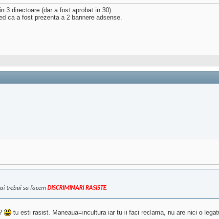
n 3 directoare (dar a fost aprobat in 30).
red ca a fost prezenta a 2 bannere adsense.
mai trebui sa facem
DISCRIMINARI RASISTE
.
e?
tu esti rasist. Maneaua=incultura iar tu ii faci reclama, nu are nici o legat