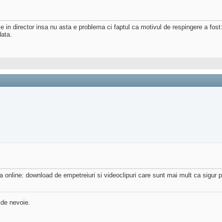
ise in director insa nu asta e problema ci faptul ca motivul de respingere a fos
ata.
nline: download de empetreiuri si videoclipuri care sunt mai mult ca sigur pi
 de nevoie.