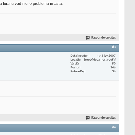
a lui..nu vad nici o problema in asta.
Răspunde cu citat
#3
Data înscrierii
4th May 2007
Locaţie
[root@localhost root]#
Vârstă
50
Posturi
346
Putere Rep
36
Răspunde cu citat
#4