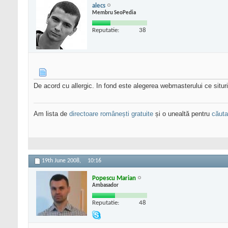
alecs
Membru SeoPedia
Reputatie:
38
De acord cu allergic. In fond este alegerea webmasterului ce situri 
Am lista de
directoare românești gratuite
și o unealtă pentru
căutar
19th June 2008,
10:16
Popescu Marian
Ambasador
Reputatie:
48