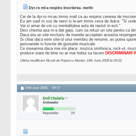
Dyr.ro mi-a respins inscrierea. motiv
Cei de la dyr.ro mi-au trimis mail ca au respins cererea de inscrie
Eu am sarit in sus de nervi si le-am trimis ceva de dulce: "Si un
Vai si amar de voi cu mentalitatea asta de rasisti in.ecti."
Deci chestia asa m-a dat gata, cum sa refuzi un site pentru ca di
Daca era un site exclusiv de manele acceptam aceasta respingere
Si chiar daca este site-ul unui membru de renume, as putea spune, 
persoanele in functie de gusturile muzicale.
Ce inseamna daca mie imi place: muzica simfonica, rock-ul, muzica 
produce stare de bine nu ar mai trebui sa facem
DISCRIMINARI 
Ultima modificare făcută de Popescu Marian; 19th June 2008 la
09:02
.
19th June 2008,
09:17
Emil Chelariu
Ambasador
Reputatie:
39