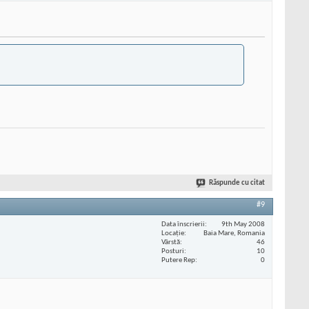
Răspunde cu citat
#9
Data înscrierii
9th May 2008
Locaţie
Baia Mare, Romania
Vârstă
46
Posturi
10
Putere Rep
0