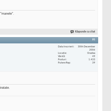
t:"manele".
Răspunde cu citat
#6
Data înscrierii
30th December
2006
Locaţie
Oradea
Vârstă
49
Posturi
1.433
Putere Rep
39
ratate.