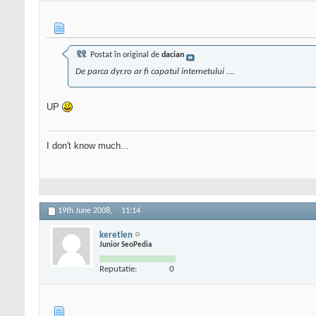
Postat în original de
dacian
De parca dyr.ro ar fi capatul internetului ....
UP
I don't know much...
19th June 2008,
11:14
keretlen
Junior SeoPedia
Reputatie:
0