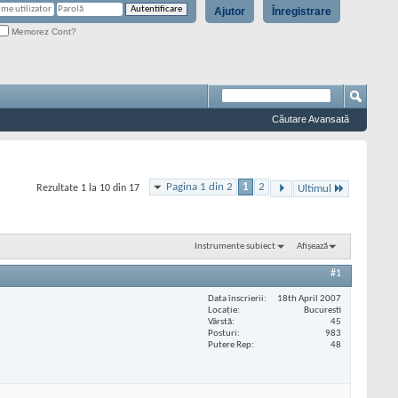
Ajutor
Înregistrare
Memorez Cont?
Căutare Avansată
Pagina 1 din 2
1
2
Rezultate 1 la 10 din 17
Ultimul
Instrumente subiect
Afișează
#1
Data înscrierii
18th April 2007
Locaţie
Bucuresti
Vârstă
45
Posturi
983
Putere Rep
48