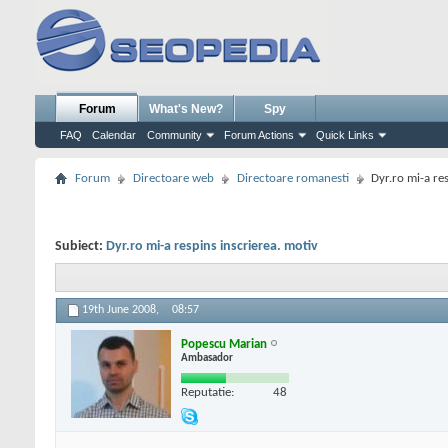
Forum
What's New?
Spy
FAQ
Calendar
Community
Forum Actions
Quick Links
Forum
Directoare web
Directoare romanesti
Dyr.ro mi-a re
Subiect:
Dyr.ro mi-a respins inscrierea. motiv
19th June 2008,
08:57
Popescu Marian
Ambasador
Reputatie:
48