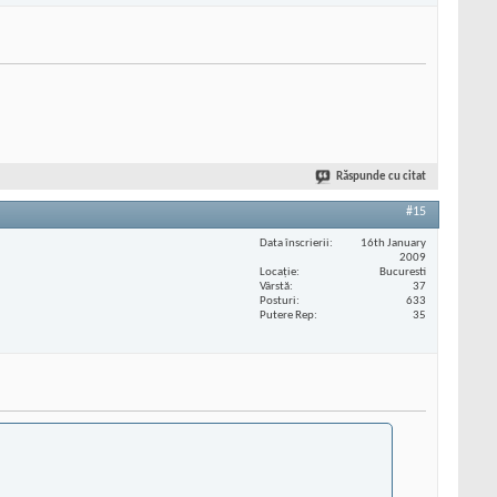
Răspunde cu citat
#15
Data înscrierii
16th January
2009
Locaţie
Bucuresti
Vârstă
37
Posturi
633
Putere Rep
35