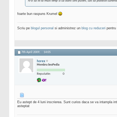
N-o sa iti ia mult timp si ca bani sint putini, cat sa platesti cure
foarte bun raspuns Krumel
Scriu pe
blogul personal
si administrez un
blog cu reduceri
pentru 
7th April 2009,
14:05
horex
Membru SeoPedia
Reputatie:
0
Eu astept de 4 luni inscrierea. Sunt curios daca se va intampla int
asteptat