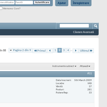
Ajutor
Înregistrare
Memorez Cont?
Căutare Avansată
Pagina 2 din 9
1
2
3
4
...
din 88
Primul
Ultimul
Instrumente subiect
Afișează
#11
Data înscrierii
5th March 2009
Locaţie
IASI
Vârstă
37
Posturi
281
Putere Rep
33