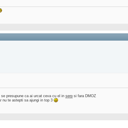
si se presupune ca ai urcat ceva cu el in
serp
si fara DMOZ
 nu te astepti sa ajungi in top 3