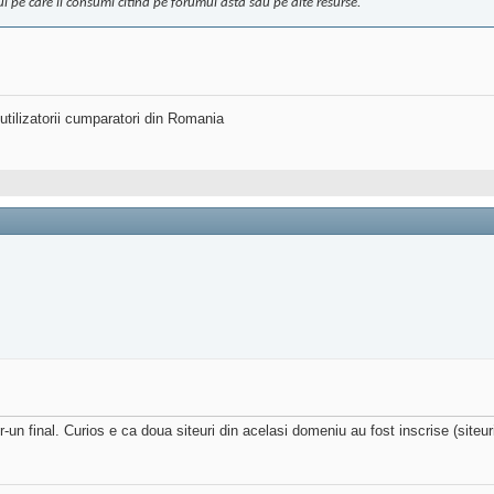
ntul pe care il consumi citind pe forumul asta sau pe alte resurse.
utilizatorii cumparatori din Romania
r-un final. Curios e ca doua siteuri din acelasi domeniu au fost inscrise (siteu