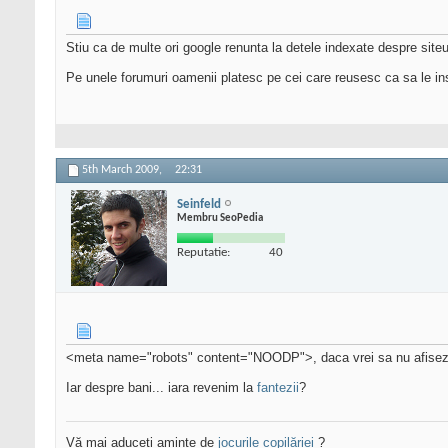
Stiu ca de multe ori google renunta la detele indexate despre site
Pe unele forumuri oamenii platesc pe cei care reusesc ca sa le ins
5th March 2009,
22:31
Seinfeld
Membru SeoPedia
Reputatie:
40
<meta name="robots" content="NOODP">, daca vrei sa nu afisez
Iar despre bani... iara revenim la
fantezii
?
Vă mai aduceți aminte de
jocurile copilăriei
?