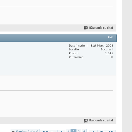
Răspunde cu citat
#20
Data înscrierii
31st March 2008
Locaţie
Bucuresti
Posturi
1.045
Putere Rep
50
Răspunde cu citat
Pagina 2 din 9
1
2
3
4
...