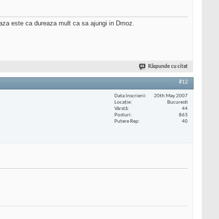
 faza este ca dureaza mult ca sa ajungi in Dmoz.
Răspunde cu citat
#12
Data înscrierii
20th May 2007
Locaţie
Bucuresti
Vârstă
44
Posturi
863
Putere Rep
40