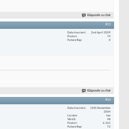
Răspunde cu citat
#13
Data înscrierii
2nd April 2009
Posturi
74
Putere Rep
0
Răspunde cu citat
#14
Data înscrierii
15th November
2004
Locaţie
Iasi
Vârstă
48
Posturi
6.261
Putere Rep
72