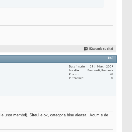
Răspunde cu citat
#16
Data înscrierii
29th March 2009
Locaţie
Bucuresti, Romania
Posturi
78
Putere Rep
0
rile unor membri). Siteul e ok, categoria bine aleasa.. Acum e de