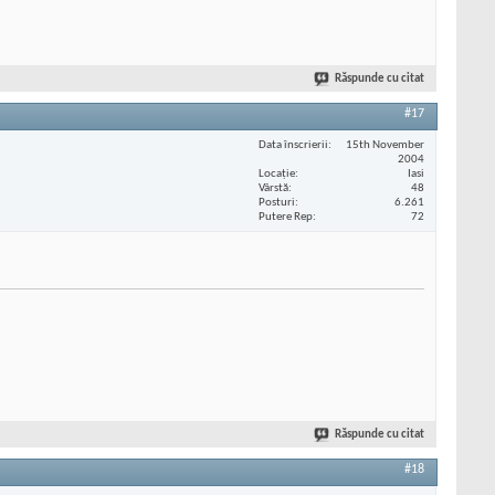
Răspunde cu citat
#17
Data înscrierii
15th November
2004
Locaţie
Iasi
Vârstă
48
Posturi
6.261
Putere Rep
72
Răspunde cu citat
#18