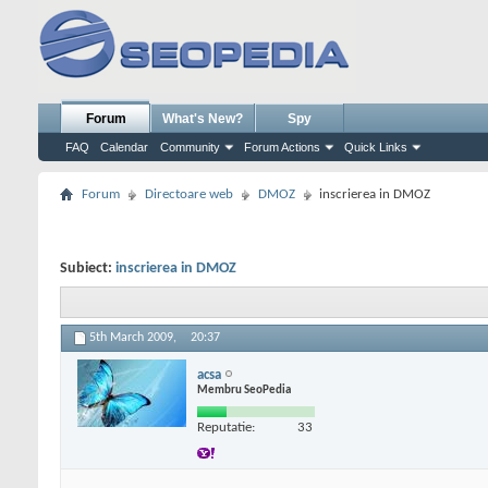
Forum
What's New?
Spy
FAQ
Calendar
Community
Forum Actions
Quick Links
Forum
Directoare web
DMOZ
inscrierea in DMOZ
Subiect:
inscrierea in DMOZ
5th March 2009,
20:37
acsa
Membru SeoPedia
Reputatie:
33