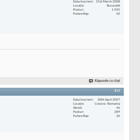
Data înscrierii
31st March 2008
Locaţie
Bucuresti
Posturi
1.045
Putere Rep
50
Răspunde cu citat
#19
Data înscrierii
30th April 2007
Locaţie
Craiova - Romania
Vârstă
46
Posturi
289
Putere Rep
36