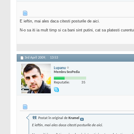
E ieftin, mai ales daca citesti posturile de aici.
N-o sa iti ia mult timp si ca bani sint putini, cat sa platesti curen
3rd April 2009,
13:53
Lupanu
Membru SeoPedia
Reputatie:
35
Postat în original de
Krumel
E ieftin, mai ales daca citesti posturile de aici.