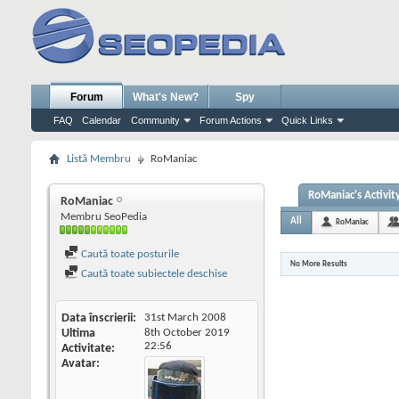
Forum
What's New?
Spy
FAQ
Calendar
Community
Forum Actions
Quick Links
Listă Membru
RoManiac
RoManiac's Activit
RoManiac
Membru SeoPedia
All
RoManiac
Caută toate posturile
No More Results
Caută toate subiectele deschise
Data înscrierii
31st March 2008
Ultima
8th October 2019
22:56
Activitate
Avatar