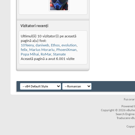
Vizitatori recenţi
Ultimul(ii) 10 vizitator(i) pe această
pagină a(u) fost:
10Teeny
,
daniweb
,
Ethos
,
evolution
,
felix
,
Marius Morariu
,
PhoeniXman
,
Popa Mihai
,
RoMar
,
Stamate
Această pagină a avut
6.001
vizite
Fus ora
Powered b
Copyright © 2026 vBulleti
Search Engine
Traducere vB
Copyr