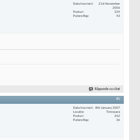
Data înscrierii
21st November
2006
Posturi
224
Putere Rep
43
Răspunde cu citat
#5
Data înscrierii
8th January 2007
Locaţie
Timisoara
Posturi
262
Putere Rep
36