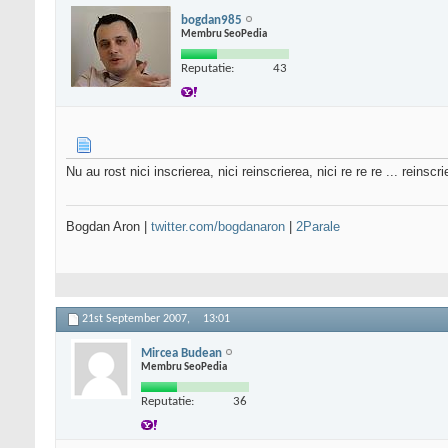
bogdan985
Membru SeoPedia
Reputatie:
43
Nu au rost nici inscrierea, nici reinscrierea, nici re re re ... reinsc
Bogdan Aron |
twitter.com/bogdanaron
|
2Parale
21st September 2007,
13:01
Mircea Budean
Membru SeoPedia
Reputatie:
36