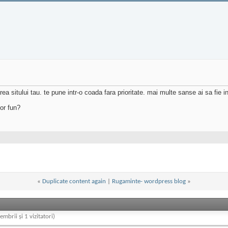
 sitului tau. te pune intr-o coada fara prioritate. mai multe sanse ai sa fie i
for fun?
«
Duplicate content again
|
Rugaminte- wordpress blog
»
embrii și 1 vizitatori)