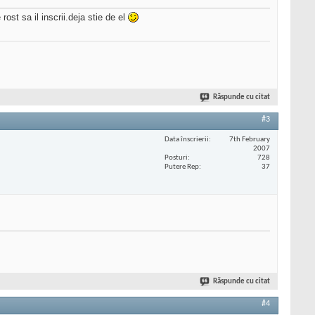
ost sa il inscrii.deja stie de el
Răspunde cu citat
#3
Data înscrierii
7th February
2007
Posturi
728
Putere Rep
37
Răspunde cu citat
#4