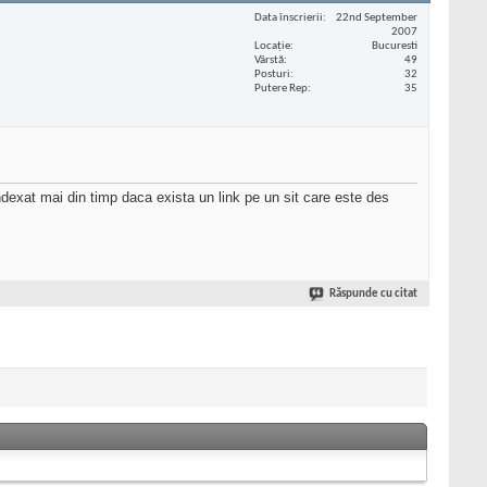
Data înscrierii
22nd September
2007
Locaţie
Bucuresti
Vârstă
49
Posturi
32
Putere Rep
35
ndexat mai din timp daca exista un link pe un sit care este des
Răspunde cu citat