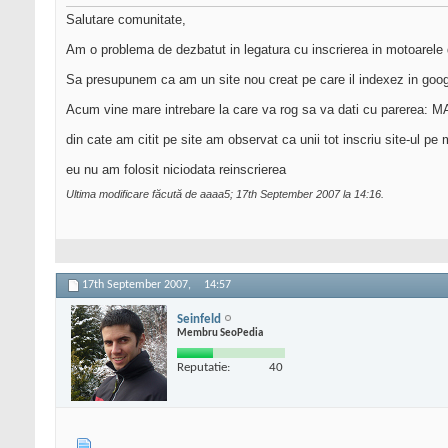
Salutare comunitate,
Am o problema de dezbatut in legatura cu inscrierea in motoarele 
Sa presupunem ca am un site nou creat pe care il indexez in googl
Acum vine mare intrebare la care va rog sa va dati cu parere
din cate am citit pe site am observat ca unii tot inscriu site-
eu nu am folosit niciodata reinscrierea
Ultima modificare făcută de aaaa5; 17th September 2007 la
14:16
.
17th September 2007,
14:57
Seinfeld
Membru SeoPedia
Reputatie:
40