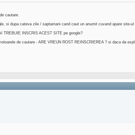
de cautare.
e, si dupa cateva zile / saptamani cand caut un anumit cuvand apare site-ul 
a: MAI TREBUIE INSCRIS ACEST SITE pe google?
ul pe motoarele de cautare - ARE VREUN ROST REINSCRIEREA ? si daca da expli