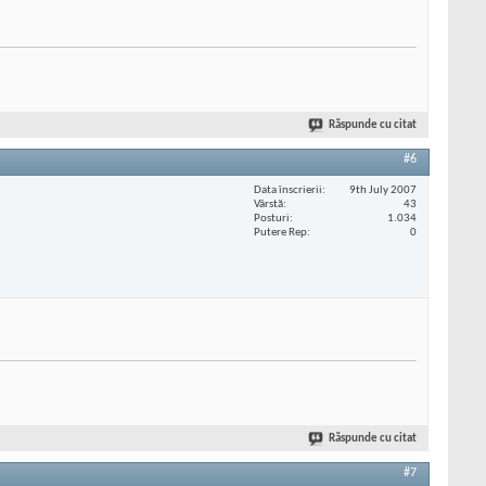
Răspunde cu citat
#6
Data înscrierii
9th July 2007
Vârstă
43
Posturi
1.034
Putere Rep
0
Răspunde cu citat
#7