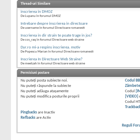
Thread-uri Similare
inscrierea in DMOZ
De Lupanu în forumul DMOZ
Intrebare despre inscrierea in directoare
De username în forumul Directoare romanesti
Inscrierea in dir strain te poate trage in jos?
De cos_raq în forumul Directoare web straine
Dyr.ro mi-a respins inscrierea. motiv
De Popescu Marian în forumul Directoare romanesti
Inscrierea In Directoare Web Straine?
De meetzah în forumul Directoare web straine
Permisiuni postare
Nu puteţi
posta subiecte noi.
Codul B
Nu puteţi
răspunde la subiecte
Zâmbet
Nu puteţi
adăuga ataşamente
Codul
[I
Nu puteţi
modifica posturile proprii
[VIDEO]
Codul H
Trackbac
Pingbacks
are
Inactiv
Refbacks
are
Activ
Reguli Fo