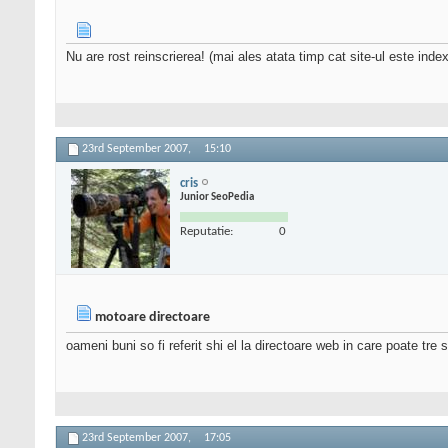
Nu are rost reinscrierea! (mai ales atata timp cat site-ul este index
23rd September 2007,
15:10
cris
Junior SeoPedia
Reputatie:
0
motoare directoare
oameni buni so fi referit shi el la directoare web in care poate tre 
23rd September 2007,
17:05