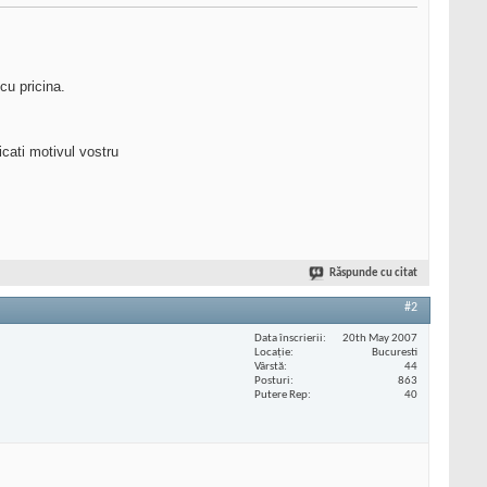
cu pricina.
cati motivul vostru
Răspunde cu citat
#2
Data înscrierii
20th May 2007
Locaţie
Bucuresti
Vârstă
44
Posturi
863
Putere Rep
40