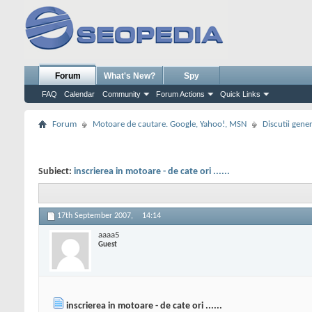
Forum
What's New?
Spy
FAQ
Calendar
Community
Forum Actions
Quick Links
Forum
Motoare de cautare. Google, Yahoo!, MSN
Discutii gene
Subiect:
inscrierea in motoare - de cate ori ......
17th September 2007,
14:14
aaaa5
Guest
inscrierea in motoare - de cate ori ......