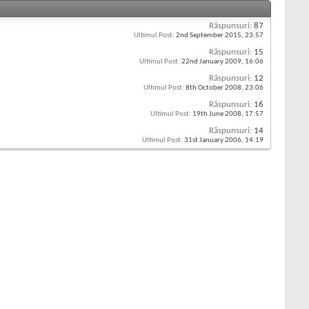
Răspunsuri:
87
Ultimul Post:
2nd September 2015,
23:57
Răspunsuri:
15
Ultimul Post:
22nd January 2009,
16:06
Răspunsuri:
12
Ultimul Post:
8th October 2008,
23:06
Răspunsuri:
16
Ultimul Post:
19th June 2008,
17:57
Răspunsuri:
14
Ultimul Post:
31st January 2006,
14:19