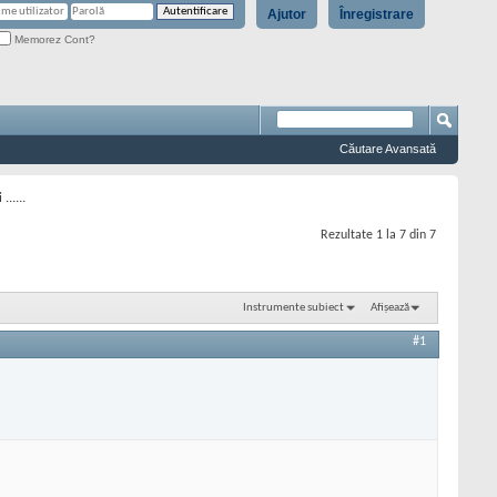
Ajutor
Înregistrare
Memorez Cont?
Căutare Avansată
.....
Rezultate 1 la 7 din 7
Instrumente subiect
Afișează
#1