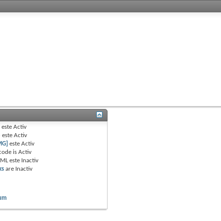
B
este
Activ
e
este
Activ
MG]
este
Activ
code is
Activ
TML este
Inactiv
ks
are
Inactiv
rum