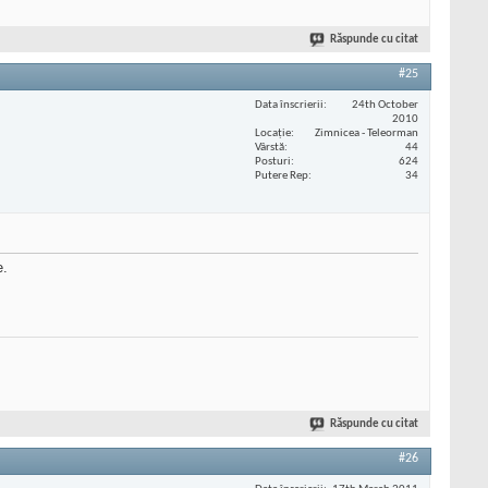
Răspunde cu citat
#25
Data înscrierii
24th October
2010
Locaţie
Zimnicea - Teleorman
Vârstă
44
Posturi
624
Putere Rep
34
e.
Răspunde cu citat
#26