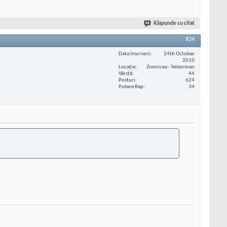
Răspunde cu citat
#24
Data înscrierii
24th October
2010
Locaţie
Zimnicea - Teleorman
Vârstă
44
Posturi
624
Putere Rep
34