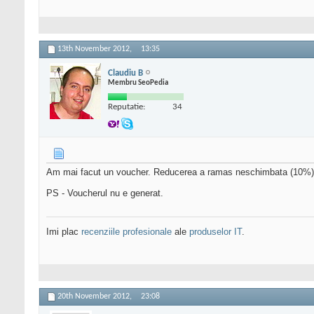
13th November 2012,
13:35
Claudiu B
Membru SeoPedia
Reputatie:
34
Am mai facut un voucher. Reducerea a ramas neschimbata (10%). C
PS - Voucherul nu e generat.
Imi plac
recenziile profesionale
ale
produselor IT
.
20th November 2012,
23:08