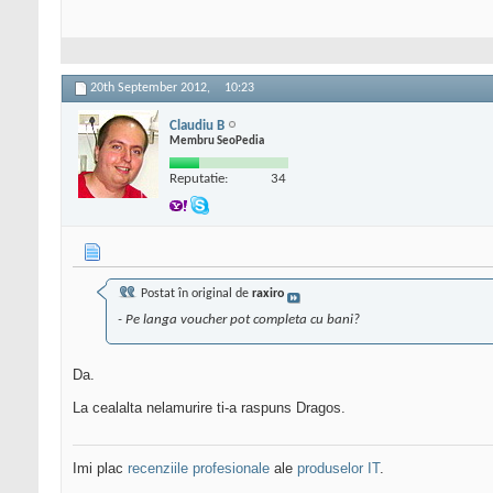
20th September 2012,
10:23
Claudiu B
Membru SeoPedia
Reputatie:
34
Postat în original de
raxiro
- Pe langa voucher pot completa cu bani?
Da.
La cealalta nelamurire ti-a raspuns Dragos.
Imi plac
recenziile profesionale
ale
produselor IT
.