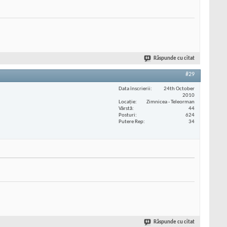
Răspunde cu citat
#29
Data înscrierii
24th October
2010
Locaţie
Zimnicea - Teleorman
Vârstă
44
Posturi
624
Putere Rep
34
Răspunde cu citat