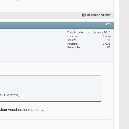
Răspunde cu citat
#23
Data înscrierii
4th January 2011
Locaţie
Tulcea
Vârstă
41
Posturi
1.036
Putere Rep
52
dus pe firma)
orii voucherului respectiv.