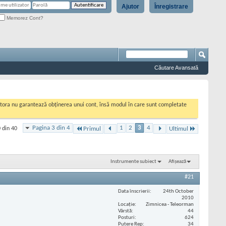
Ajutor
Înregistrare
Memorez Cont?
Căutare Avansată
cestora nu garantează obținerea unui cont, însă modul în care sunt completate
Pagina 3 din 4
1
2
3
4
 din 40
Primul
Ultimul
Instrumente subiect
Afișează
#21
Data înscrierii
24th October
2010
Locaţie
Zimnicea - Teleorman
Vârstă
44
Posturi
624
Putere Rep
34