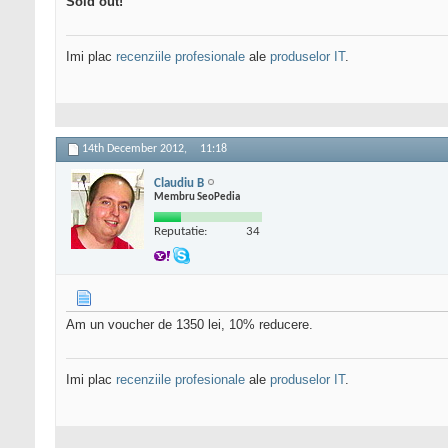
Sold out!
Imi plac
recenziile profesionale
ale
produselor IT
.
14th December 2012,
11:18
Claudiu B
Membru SeoPedia
Reputatie:
34
Am un voucher de 1350 lei, 10% reducere.
Imi plac
recenziile profesionale
ale
produselor IT
.