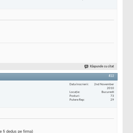
Răspunde cu citat
#22
Data înscrierii
2nd November
2010
Locaţie
Bucuresti
Posturi
73
Putere Rep
29
e fi dedus pe firma)