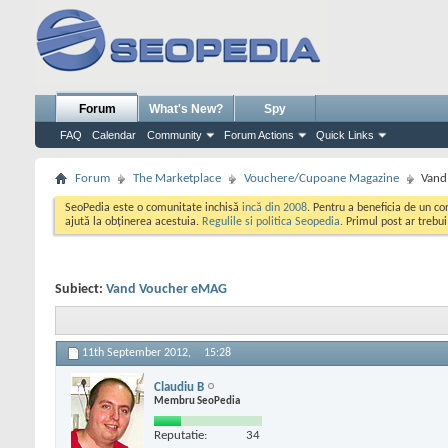
Forum
What's New?
Spy
FAQ
Calendar
Community
Forum Actions
Quick Links
Forum
The Marketplace
Vouchere/Cupoane Magazine
Vand
SeoPedia este o comunitate inchisă
incă din 2008
. Pentru a beneficia de un c
ajută la obținerea acestuia.
Regulile si politica Seopedia
. Primul post ar trebu
Subiect:
Vand Voucher eMAG
11th September 2012,
15:28
Claudiu B
Membru SeoPedia
Reputatie:
34