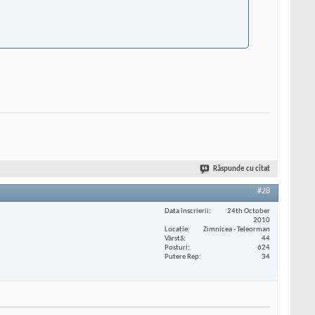
Răspunde cu citat
#28
Data înscrierii
24th October
2010
Locaţie
Zimnicea - Teleorman
Vârstă
44
Posturi
624
Putere Rep
34