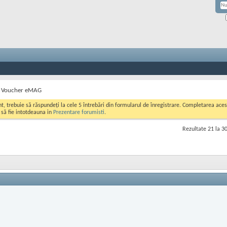
 Voucher eMAG
ont, trebuie să răspundeți la cele 5 întrebări din formularul de înregistrare. Completarea a
i să fie intotdeauna in
Prezentare forumisti
.
Rezultate 21 la 30