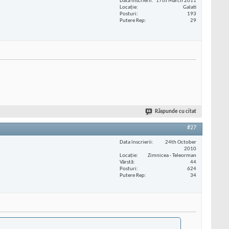
Data înscrierii
17th March 2011
Locaţie
Galati
Posturi
193
Putere Rep
29
Răspunde cu citat
#27
Data înscrierii
24th October
2010
Locaţie
Zimnicea - Teleorman
Vârstă
44
Posturi
624
Putere Rep
34