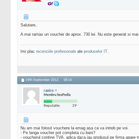
Salutare,
A mai ramas un voucher de aprox. 730 lei. Nu este generat si mai
Imi plac
recenziile profesionale
ale
produselor IT
.
19th September 2012,
18:14
raxiro
Membru SeoPedia
Reputatie:
29
Nu am mai folosit vouchere la emag asa ca va intreb pe voi.
- Pe langa voucher pot completa cu bani?
- voucherul contine TVA, adica daca iau produsul pe firma apare tv