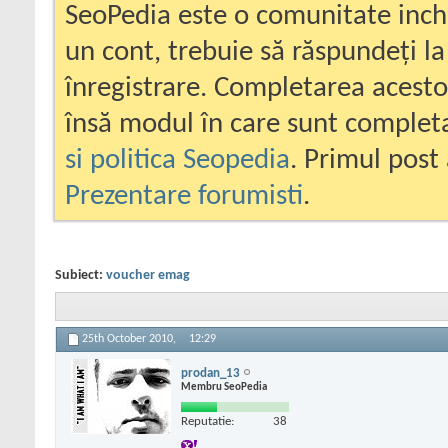
SeoPedia este o comunitate inc
un cont, trebuie să răspundeți la
înregistrare. Completarea acesto
însă modul în care sunt completa
si politica Seopedia
. Primul post 
Prezentare forumisti
.
Subiect:
voucher emag
25th October 2010,
12:29
prodan_13
Membru SeoPedia
Reputatie:
38