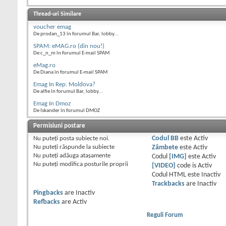
Thread-uri Similare
voucher emag
De prodan_13 în forumul Bar, lobby...
SPAM: eMAG.ro (din nou!)
De c_n_m în forumul E-mail SPAM
eMag.ro
De Diana în forumul E-mail SPAM
Emag In Rep. Moldova?
De alfie în forumul Bar, lobby...
Emag In Dmoz
De Iskander în forumul DMOZ
Permisiuni postare
Nu puteţi
posta subiecte noi.
Codul BB
este
Activ
Nu puteţi
răspunde la subiecte
Zâmbete
este
Activ
Nu puteţi
adăuga ataşamente
Codul
[IMG]
este
Activ
Nu puteţi
modifica posturile proprii
[VIDEO]
code is
Activ
Codul HTML este
Inactiv
Trackbacks
are
Inactiv
Pingbacks
are
Inactiv
Refbacks
are
Activ
Reguli Forum