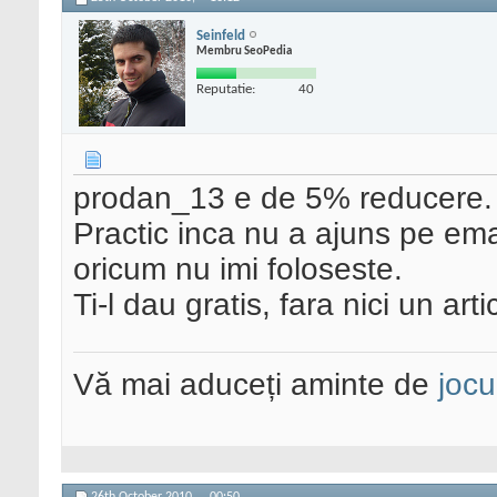
Seinfeld
Membru SeoPedia
Reputatie:
40
prodan_13 e de 5% reducere. E
Practic inca nu a ajuns pe emai
oricum nu imi foloseste.
Ti-l dau gratis, fara nici un art
Vă mai aduceți aminte de
jocu