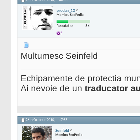
26th October 2010,
00:50
prodan_13
Membru SeoPedia
Reputatie:
38
Multumesc Seinfeld
Echipamente de protectia mun
Ai nevoie de un
traducator au
28th October 2010,
17:55
Seinfeld
Membru SeoPedia