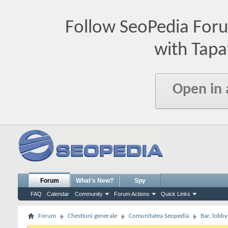
Follow SeoPedia For
with Tapa
Open in
Forum
What's New?
Spy
FAQ
Calendar
Community
Forum Actions
Quick Links
Forum
Chestiuni generale
Comunitatea Seopedia
Bar, lobby.