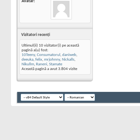
Avatar
Vizitatori recenţi
Ultimul(ii) 10 vizitator(i) pe această
pagină a(u) fost:
10Teeny
,
Consumatorul
,
daniweb
,
deeuka
,
felix
,
mrjohnny
,
Nickalls
,
Nikullm
,
Raneni
,
Stamate
Această pagină a avut
3.804
vizite