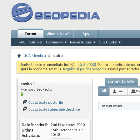
Forum
What's New?
Spy
FAQ
Calendar
Community
Forum Actions
Quick Links
Listă Membru
raxiro
SeoPedia este o comunitate inchisă
incă din 2008
. Pentru a beneficia de un c
ajută la obținerea acestuia.
Regulile si politica Seopedia
. Primul post ar trebu
raxiro's Activity
raxiro
Membru SeoPedia
All
raxiro
Pri
Caută toate posturile
No More Results
Caută toate subiectele deschise
Data înscrierii
2nd November 2010
Ultima
16th October 2019
10:18
Activitate