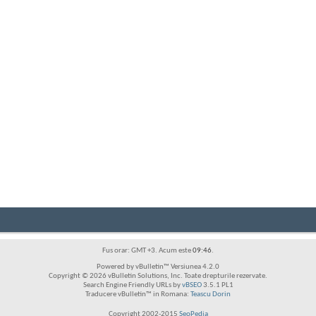
Fus orar: GMT +3. Acum este
09:46
.
Powered by vBulletin™ Versiunea 4.2.0
Copyright © 2026 vBulletin Solutions, Inc. Toate drepturile rezervate.
Search Engine Friendly URLs by
vBSEO
3.5.1 PL1
Traducere vBulletin™ in Romana:
Teascu Dorin
Copyright 2002-2015
SeoPedia