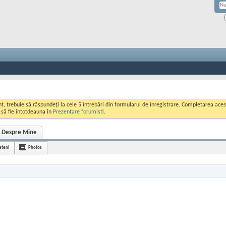
ont, trebuie să răspundeți la cele 5 întrebări din formularul de înregistrare. Completarea a
i să fie intotdeauna in
Prezentare forumisti
.
Despre Mine
eteni
Photos