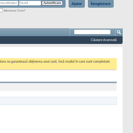
Ajutor
Înregistrare
Memorez Cont?
Căutare Avansată
cestora nu garantează obținerea unui cont, însă modul în care sunt completate