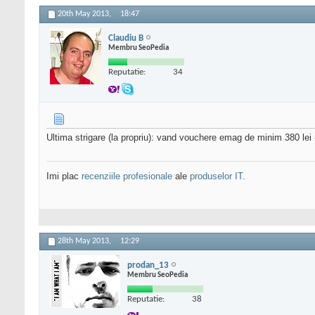
20th May 2013,
18:47
Claudiu B
Membru SeoPedia
Reputatie:
34
Ultima strigare (la propriu): vand vouchere emag de minim 380 le
Imi plac
recenziile profesionale
ale
produselor IT
.
28th May 2013,
12:29
prodan_13
Membru SeoPedia
Reputatie:
38