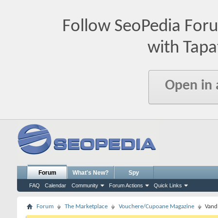
Follow SeoPedia For
with Tapa
Open in
Forum
What's New?
Spy
FAQ
Calendar
Community
Forum Actions
Quick Links
Forum
The Marketplace
Vouchere/Cupoane Magazine
Vand