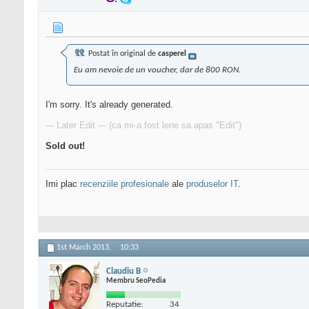
Postat în original de
casperel
Eu am nevoie de un voucher, dar de 800 RON.
I'm sorry. It's already generated.
--- Later Edit --- (ca mi-a fost lene sa apas "Edit")
Sold out!
Imi plac
recenziile profesionale
ale
produselor IT
.
1st March 2013,
10:33
Claudiu B
Membru SeoPedia
Reputatie:
34