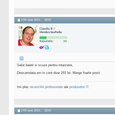
11th June 2013,
18:05
Claudiu B
Membru SeoPedia
Reputatie:
34
Salut baieti si scuze pentru intarziere,
Deocamdata am in cont doar 291 lei. Merge foarte prost.
Imi plac
recenziile profesionale
ale
produselor IT
.
27th June 2013,
18:05