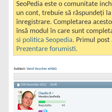
SeoPedia este o comunitate inc
un cont, trebuie să răspundeți la
înregistrare. Completarea acesto
însă modul în care sunt completa
si politica Seopedia
. Primul post 
Prezentare forumisti
.
Subiect:
Vand Voucher eMAG
15th December 2012,
16:08
Claudiu B
Membru SeoPedia
Reputatie:
34