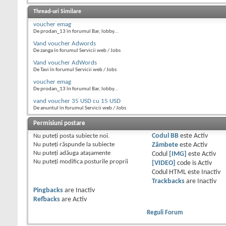
Thread-uri Similare
voucher emag
De prodan_13 în forumul Bar, lobby...
Vand voucher Adwords
De zanga în forumul Servicii web / Jobs
Vand voucher AdWords
De Tavi în forumul Servicii web / Jobs
voucher emag
De prodan_13 în forumul Bar, lobby...
vand voucher 35 USD cu 15 USD
De anuntul în forumul Servicii web / Jobs
Permisiuni postare
Nu puteţi
posta subiecte noi.
Codul BB
este
Activ
Nu puteţi
răspunde la subiecte
Zâmbete
este
Activ
Nu puteţi
adăuga ataşamente
Codul
[IMG]
este
Activ
Nu puteţi
modifica posturile proprii
[VIDEO]
code is
Activ
Codul HTML este
Inactiv
Trackbacks
are
Inactiv
Pingbacks
are
Inactiv
Refbacks
are
Activ
Reguli Forum