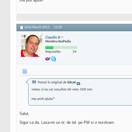
ma poti ajuta?
22nd March 2013,
12:25
Claudiu B
Membru SeoPedia
Reputatie:
34
Postat în original de
kitcat
vreau si eu un voucher de vreo 500 ron
ma poti ajuta?
Salut,
Sigur ca da. Lasa-mi un nr. de tel. pe PM si o rezolvam.