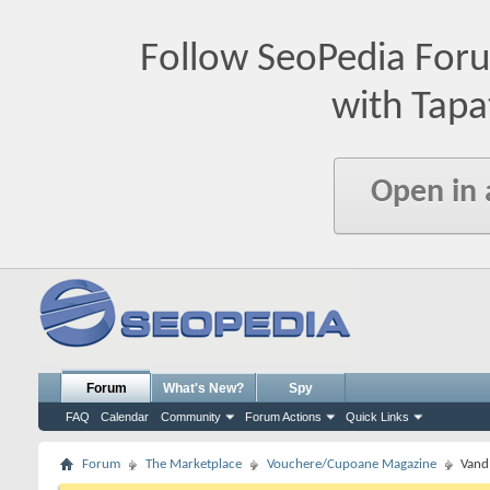
Follow SeoPedia For
with Tapa
Open in
Forum
What's New?
Spy
FAQ
Calendar
Community
Forum Actions
Quick Links
Forum
The Marketplace
Vouchere/Cupoane Magazine
Vand