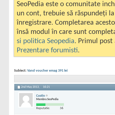
SeoPedia este o comunitate inc
un cont, trebuie să răspundeți la
înregistrare. Completarea acesto
însă modul în care sunt completa
si politica Seopedia
. Primul post 
Prezentare forumisti
.
Subiect:
Vand voucher emag 391 lei
2nd May 2013,
16:21
Costin
Membru SeoPedia
Reputatie:
36