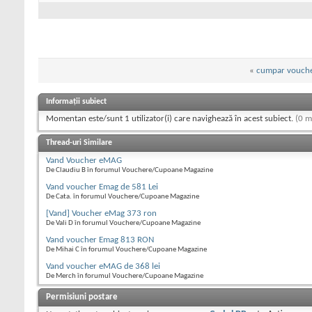
«
cumpar vouch
Informații subiect
Momentan este/sunt 1 utilizator(i) care navighează în acest subiect.
(0 m
Thread-uri Similare
Vand Voucher eMAG
De Claudiu B în forumul Vouchere/Cupoane Magazine
Vand voucher Emag de 581 Lei
De Cata. în forumul Vouchere/Cupoane Magazine
[Vand] Voucher eMag 373 ron
De Vali D în forumul Vouchere/Cupoane Magazine
Vand voucher Emag 813 RON
De Mihai C în forumul Vouchere/Cupoane Magazine
Vand voucher eMAG de 368 lei
De Merch în forumul Vouchere/Cupoane Magazine
Permisiuni postare