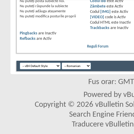
Nu puteţi
posta subiecte noi.
Codul BB
este
Activ
Nu puteţi
răspunde la subiecte
Zâmbete
este
Activ
Nu puteţi
adăuga ataşamente
Codul
[IMG]
este
Activ
Nu puteţi
modifica posturile proprii
[VIDEO]
code is
Activ
Codul HTML este
Inactiv
Trackbacks
are
Inactiv
Pingbacks
are
Inactiv
Refbacks
are
Activ
Reguli Forum
Fus orar: GM
Powered by vBu
Copyright © 2026 vBulletin Solu
Search Engine Frien
Traducere vBullet