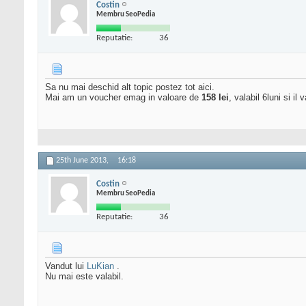
Costin
Membru SeoPedia
Reputatie:
36
Sa nu mai deschid alt topic postez tot aici.
Mai am un voucher emag in valoare de
158 lei
, valabil 6luni si il
25th June 2013,
16:18
Costin
Membru SeoPedia
Reputatie:
36
Vandut lui
LuKian
.
Nu mai este valabil.