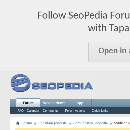
Follow SeoPedia For
with Tapa
Open in
Forum
What's New?
Spy
FAQ
Calendar
Community
Forum Actions
Quick Links
Forum
Chestiuni generale
Comunitatea Seopedia
Studii de 