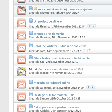
Creat de
Cristi U
, 23rd December 2010 04:02
Important:
A se citi. Ajuta-ne sa te ajutam.
Creat de
Razvan Pop
, 9th July 2004 21:27
Un proiect pe afiliere
1
2
Creat de
kleampa
, 17th November 2011 22:54
Estimare pret domeniu
Creat de
Heavenz
, 10th November 2012 11:23
Rezolutie Vizitatori : Studiu de caz 2012
1
2
Creat de
Tom
, 14th September 2012 16:17
Siteurile de comercializare confectii textile
Creat de
Kaa
, 2nd November 2012 22:12
Mutat:
Ce parere aveti de windows 8 Vs 7
Creat de
scoopo
, 4th November 2012 19:53
Magazin de reduceri online
1
2
Creat de
valentino
, 1st November 2012 14:24
Strategie SEO for multiple TLDs
Creat de
Zimbru
, 28th October 2012 23:28
Cat as putea cere pentru o afacere
Creat de
Addsite
, 24th October 2012 16:24