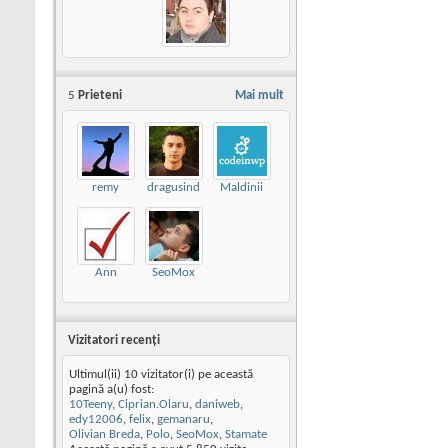
5
Prieteni
Mai mult
remy
dragusind
Maldinii
Ann
SeoMox
Vizitatori recenţi
Ultimul(ii) 10 vizitator(i) pe această
pagină a(u) fost:
10Teeny
,
Ciprian.Olaru
,
daniweb
,
edy12006
,
felix
,
gemanaru
,
Olivian Breda
,
Polo
,
SeoMox
,
Stamate