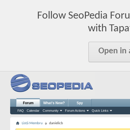
Follow SeoPedia For
with Tapa
Open in
Forum
What's New?
Spy
FAQ
Calendar
Community
Forum Actions
Quick Links
Listă Membru
danielicb