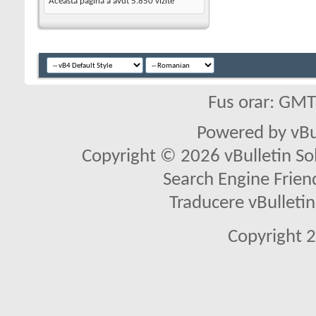
Această pagină a avut
5.850
vizite
Fus orar: GM
Powered by vBu
Copyright © 2026 vBulletin Solu
Search Engine Frien
Traducere vBullet
Copyright 