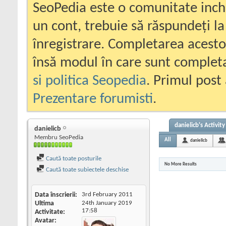
SeoPedia este o comunitate inc
un cont, trebuie să răspundeți la
înregistrare. Completarea acesto
însă modul în care sunt completa
si politica Seopedia
. Primul post 
Prezentare forumisti
.
danielicb's Activity
danielicb
Membru SeoPedia
All
danielicb
Caută toate posturile
No More Results
Caută toate subiectele deschise
Data înscrierii
3rd February 2011
Ultima
24th January 2019
17:58
Activitate
Avatar