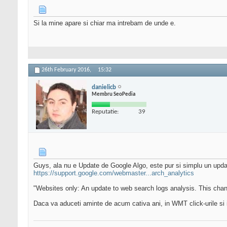
Si la mine apare si chiar ma intrebam de unde e.
26th February 2016,
15:32
danielicb
Membru SeoPedia
Reputatie:
39
Guys, ala nu e Update de Google Algo, este pur si simplu un updat
https://support.google.com/webmaster...arch_analytics
"Websites only: An update to web search logs analysis. This chan
Daca va aduceti aminte de acum cativa ani, in WMT click-urile si 