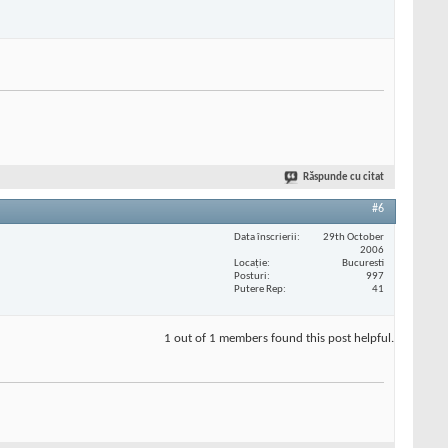
Răspunde cu citat
#6
Data înscrierii
29th October
2006
Locaţie
Bucuresti
Posturi
997
Putere Rep
41
1 out of 1 members found this post helpful.