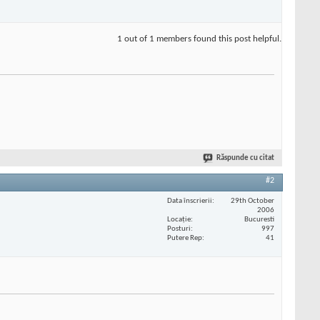
1 out of 1 members found this post helpful.
Răspunde cu citat
#2
Data înscrierii
29th October
2006
Locaţie
Bucuresti
Posturi
997
Putere Rep
41