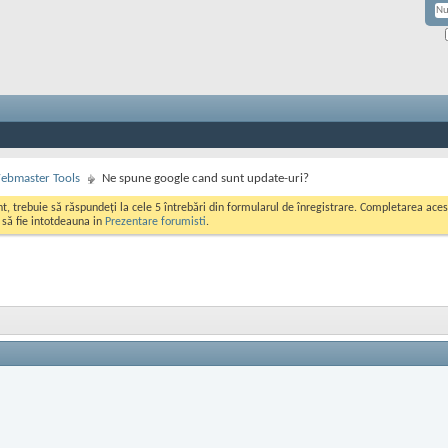
ebmaster Tools
Ne spune google cand sunt update-uri?
ont, trebuie să răspundeți la cele 5 întrebări din formularul de înregistrare. Completarea a
i să fie intotdeauna in
Prezentare forumisti
.