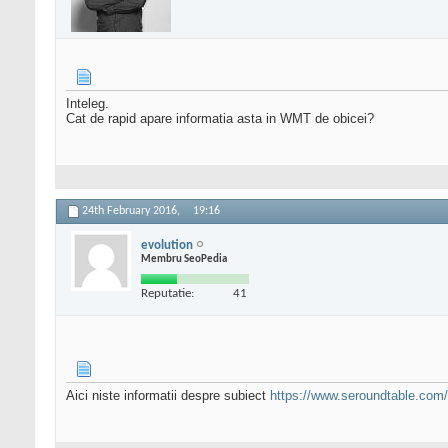
Inteleg.
Cat de rapid apare informatia asta in WMT de obicei?
24th February 2016,
19:16
evolution
Membru SeoPedia
Reputatie:
41
Aici niste informatii despre subiect
https://www.seroundtable.com/