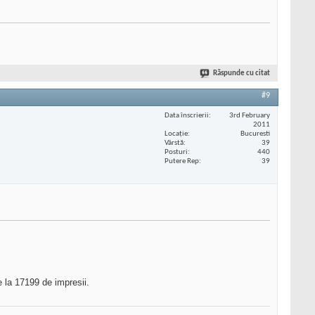
Răspunde cu citat
#9
Data înscrierii
3rd February
2011
Locaţie
Bucuresti
Vârstă
39
Posturi
440
Putere Rep
39
 la 17199 de impresii.