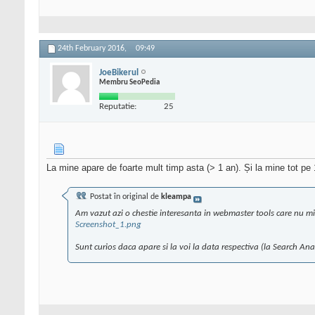
24th February 2016,
09:49
JoeBikerul
Membru SeoPedia
Reputatie:
25
La mine apare de foarte mult timp asta (> 1 an). Și la mine tot p
Postat în original de
kleampa
Am vazut azi o chestie interesanta in webmaster tools care nu mi
Screenshot_1.png
Sunt curios daca apare si la voi la data respectiva (la Search Anal