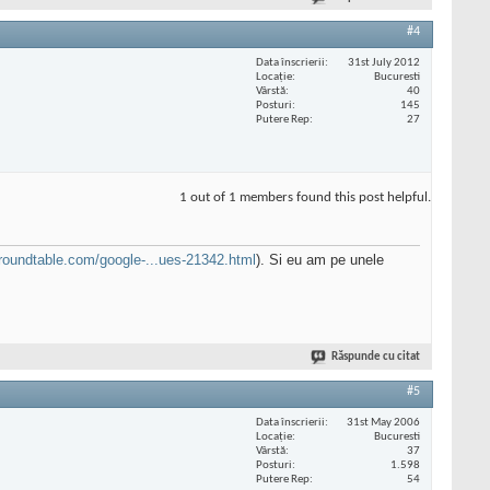
#4
Data înscrierii
31st July 2012
Locaţie
Bucuresti
Vârstă
40
Posturi
145
Putere Rep
27
1 out of 1 members found this post helpful.
roundtable.com/google-...ues-21342.html
). Si eu am pe unele
Răspunde cu citat
#5
Data înscrierii
31st May 2006
Locaţie
Bucuresti
Vârstă
37
Posturi
1.598
Putere Rep
54