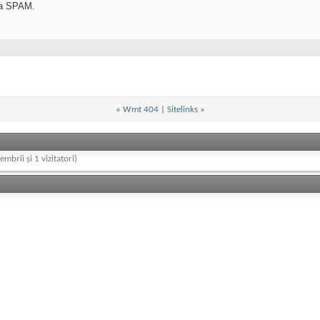
na SPAM.
«
Wmt 404
|
Sitelinks
»
embrii și 1 vizitatori)