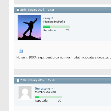
25th February 2016,
13:25
remy
Membru SeoPedia
Reputatie:
27
Nu sunt 100% sigur pentru ca nu m-am uitat niciodata a doua zi, da
25th February 2016,
15:58
Tombstone
Membru SeoPedia
Reputatie:
20