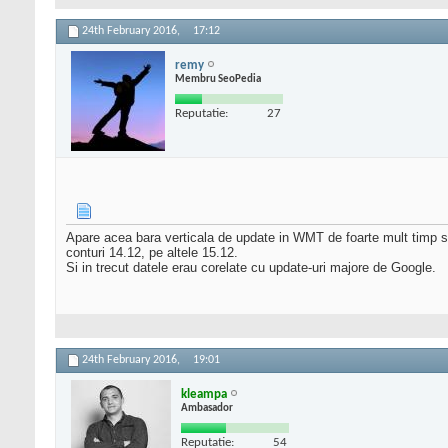
24th February 2016,
17:12
remy
Membru SeoPedia
Reputatie:
27
Apare acea bara verticala de update in WMT de foarte mult timp s
conturi 14.12, pe altele 15.12.
Si in trecut datele erau corelate cu update-uri majore de Google.
24th February 2016,
19:01
kleampa
Ambasador
Reputatie:
54