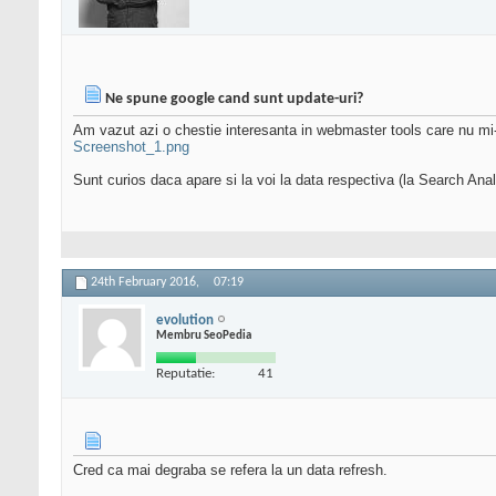
Ne spune google cand sunt update-uri?
Am vazut azi o chestie interesanta in webmaster tools care nu mi-
Screenshot_1.png
Sunt curios daca apare si la voi la data respectiva (la Search Anal
24th February 2016,
07:19
evolution
Membru SeoPedia
Reputatie:
41
Cred ca mai degraba se refera la un data refresh.