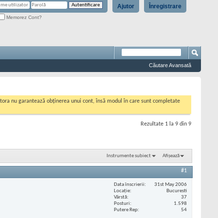
Ajutor
Înregistrare
Memorez Cont?
Căutare Avansată
cestora nu garantează obținerea unui cont, însă modul în care sunt completate
Rezultate 1 la 9 din 9
Instrumente subiect
Afișează
#1
Data înscrierii
31st May 2006
Locaţie
Bucuresti
Vârstă
37
Posturi
1.598
Putere Rep
54