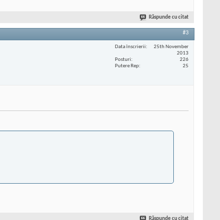
Răspunde cu citat
#3
Data înscrierii
25th November
2013
Posturi
226
Putere Rep
25
Răspunde cu citat