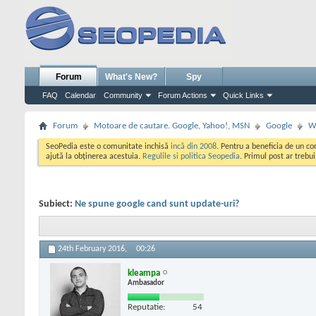
Forum
What's New?
Spy
FAQ
Calendar
Community
Forum Actions
Quick Links
Forum
Motoare de cautare. Google, Yahoo!, MSN
Google
W
SeoPedia este o comunitate inchisă
incă din 2008
. Pentru a beneficia de un c
ajută la obținerea acestuia.
Regulile si politica Seopedia
. Primul post ar trebu
Subiect:
Ne spune google cand sunt update-uri?
24th February 2016,
00:26
kleampa
Ambasador
Reputatie:
54