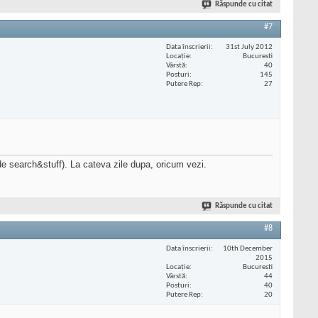
Răspunde cu citat
#7
Data înscrierii
31st July 2012
Locaţie
Bucuresti
Vârstă
40
Posturi
145
Putere Rep
27
de search&stuff). La cateva zile dupa, oricum vezi.
Răspunde cu citat
#8
Data înscrierii
10th December
2015
Locaţie
Bucuresti
Vârstă
44
Posturi
40
Putere Rep
20