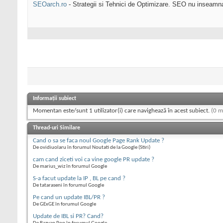
SEOarch.ro
- Strategii si Tehnici de Optimizare. SEO nu inseam
Informații subiect
Momentan este/sunt 1 utilizator(i) care navighează în acest subiect.
(0 m
Thread-uri Similare
Cand o sa se faca noul Google Page Rank Update ?
De ovidiuolaru în forumul Noutati de la Google (Stiri)
cam cand ziceti voi ca vine google PR update ?
De marius_wiz în forumul Google
S-a facut update la IP , BL pe cand ?
De tataraseni în forumul Google
Pe cand un update IBL/PR ?
De GExGE în forumul Google
Update de IBL si PR? Cand?