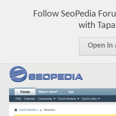
Follow SeoPedia For
with Tapa
Open in
Forum
What's New?
Spy
FAQ
Calendar
Community
Forum Actions
Quick Links
Listă Membru
Heavenz