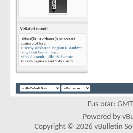
Vizitatori recenţi
Ultimul(ii) 10 vizitator(i) pe această
pagină a(u) fost:
10Teeny
,
alexbaran
,
Bogdan N
,
daniweb
,
felix
,
Ionut Cosmin
,
kaz3
,
Mihai Alexandru
,
SilviuB
,
Stamate
Această pagină a avut
3.492
vizite
Fus orar: GM
Powered by vBu
Copyright © 2026 vBulletin Solu