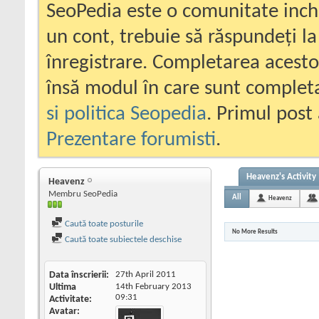
SeoPedia este o comunitate inc
un cont, trebuie să răspundeți la
înregistrare. Completarea acesto
însă modul în care sunt completa
si politica Seopedia
. Primul post 
Prezentare forumisti
.
Heavenz's Activity
Heavenz
Membru SeoPedia
All
Heavenz
Caută toate posturile
No More Results
Caută toate subiectele deschise
Data înscrierii
27th April 2011
Ultima
14th February 2013
09:31
Activitate
Avatar