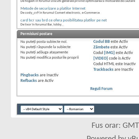
De hogash în forumul Discutii generale privind optimizarea si motoarele de cautare
Metode de securizare a platilor Internet
De costy_cv9 în forumul Comert electronic, e-Commerce
card bcr sau brd ce ofera posibilitatea platilor pe net
De lixor în forumul Bar, lobby...
Permisiuni postare
Nu puteţi
posta subiecte noi.
Codul BB
este
Activ
Nu puteţi
răspunde la subiecte
Zâmbete
este
Activ
Nu puteţi
adăuga ataşamente
Codul
[IMG]
este
Activ
Nu puteţi
modifica posturile proprii
[VIDEO]
code is
Activ
Codul HTML este
Inactiv
Trackbacks
are
Inactiv
Pingbacks
are
Inactiv
Refbacks
are
Activ
Reguli Forum
Fus orar: GM