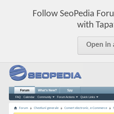
Follow SeoPedia For
with Tapa
Open in
Forum
What's New?
Spy
FAQ
Calendar
Community
Forum Actions
Quick Links
Forum
Chestiuni generale
Comert electronic, e-Commerce