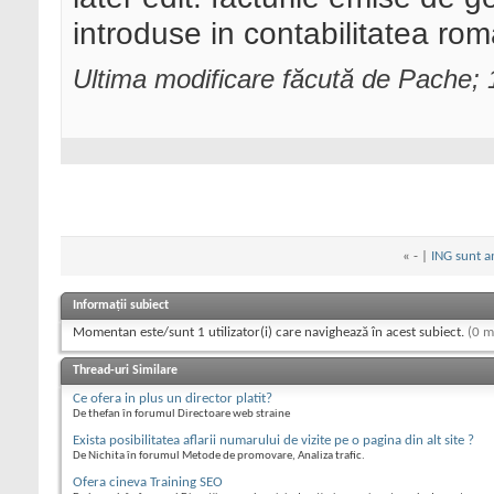
introduse in contabilitatea r
Ultima modificare făcută de Pache;
«
- |
ING sunt a
Informații subiect
Momentan este/sunt 1 utilizator(i) care navighează în acest subiect.
(0 m
Thread-uri Similare
Ce ofera in plus un director platit?
De thefan în forumul Directoare web straine
Exista posibilitatea aflarii numarului de vizite pe o pagina din alt site ?
De Nichita în forumul Metode de promovare, Analiza trafic.
Ofera cineva Training SEO