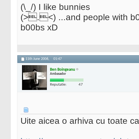
(\_/) I like bunnies
(>.<) ...and people with b0
b00bs xD
11th June 2006,
01:47
Ben Boingeanu
Ambasador
Reputatie:
47
Uite aicea o arhiva cu toate ca