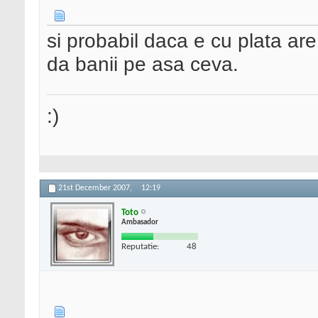
si probabil daca e cu plata ar
da banii pe asa ceva.
:)
21st December 2007,
12:19
Toto
Ambasador
Reputatie:
48