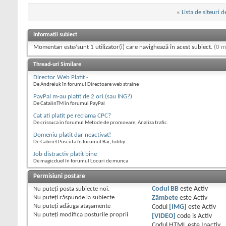
«
Lista de siteuri 
Informații subiect
Momentan este/sunt 1 utilizator(i) care navighează în acest subiect.
(0 m
Thread-uri Similare
Director Web Platit -
De Andreiuk în forumul Directoare web straine
PayPal m-au platit de 2 ori (sau ING?)
De CatalinTM în forumul PayPal
Cat ati platit pe reclama CPC?
De crissuca în forumul Metode de promovare, Analiza trafic.
Domeniu platit dar neactivat!
De Gabriel Puscuta în forumul Bar, lobby...
Job distractiv platit bine
De magicduel în forumul Locuri de munca
Permisiuni postare
Nu puteţi
posta subiecte noi.
Codul BB
este
Activ
Nu puteţi
răspunde la subiecte
Zâmbete
este
Activ
Nu puteţi
adăuga ataşamente
Codul
[IMG]
este
Activ
Nu puteţi
modifica posturile proprii
[VIDEO]
code is
Activ
Codul HTML este
Inactiv