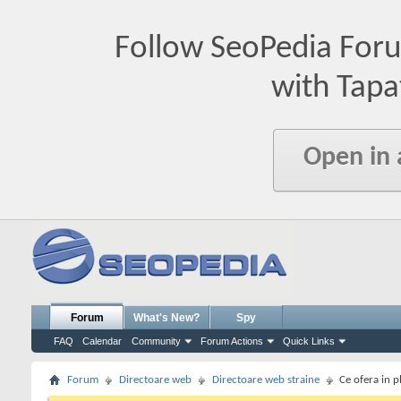
Follow SeoPedia For
with Tapa
Open in
Forum
What's New?
Spy
FAQ
Calendar
Community
Forum Actions
Quick Links
Forum
Directoare web
Directoare web straine
Ce ofera in p