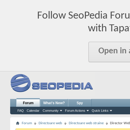
Follow SeoPedia For
with Tapa
Open in
Forum
What's New?
Spy
FAQ
Calendar
Community
Forum Actions
Quick Links
Forum
Directoare web
Directoare web straine
Director Web 