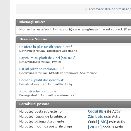
«
Directoare straine site in r
Informații subiect
Momentan este/sunt 1 utilizator(i) care navighează în acest subiect.
(0 m
Thread-uri Similare
Ce ofera in plus un director platit?
De thefan în forumul Directoare web straine
PayPal m-au platit de 2 ori (sau ING?)
De CatalinTM în forumul PayPal
Cat ati platit pe reclama CPC?
De crissuca în forumul Metode de promovare, Analiza trafic.
Domeniu platit dar neactivat!
De Gabriel Puscuta în forumul Bar, lobby...
Job distractiv platit bine
De magicduel în forumul Locuri de munca
Permisiuni postare
Nu puteţi
posta subiecte noi.
Codul BB
este
Activ
Nu puteţi
răspunde la subiecte
Zâmbete
este
Activ
Nu puteţi
adăuga ataşamente
Codul
[IMG]
este
Activ
Nu puteţi
modifica posturile proprii
[VIDEO]
code is
Activ