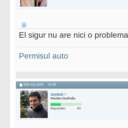
El sigur nu are nici o problem
Permisul auto
26th July 2009,
23:38
Seinfeld
Membru SeoPedia
Reputatie:
40