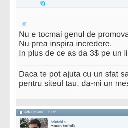
Nu e tocmai genul de promovar
Nu prea inspira incredere.
In plus de ce as da 3$ pe un l
Daca te pot ajuta cu un sfat s
pentru siteul tau, da-mi un me
26th July 2009,
23:22
Seinfeld
Membru SeoPedia