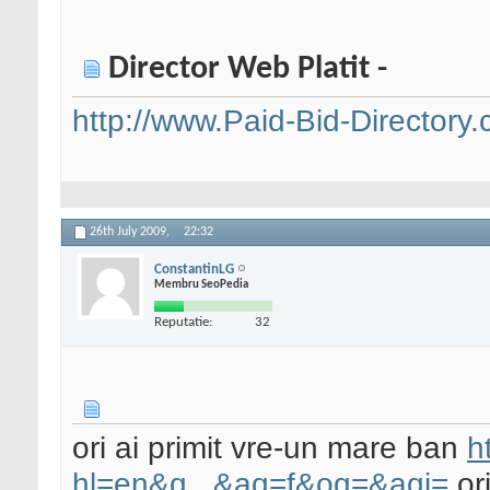
Director Web Platit -
http://www.Paid-Bid-Directory
26th July 2009,
22:32
ConstantinLG
Membru SeoPedia
Reputatie:
32
ori ai primit vre-un mare ban
h
hl=en&q...&aq=f&oq=&aqi=
ori