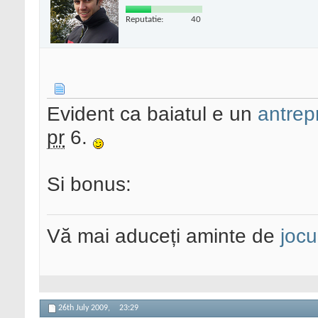
Reputatie:
40
Evident ca baiatul e un
antrep
pr
6.
Si bonus:
Vă mai aduceți aminte de
jocu
26th July 2009,
23:29