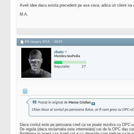
Aveti idee daca exista precedent pe asa ceva, adica un client sa 
M.A.
4th January 2014,
20:55
cRadu
Membru SeoPedia
Reputatie:
27
Postat în original de
Marius Cristian
Chiar daca ai contul pe persoana fizica, ar fi cam greu cu OPC-ul
Daca contul este pe persoana cred ca se poate rezolva cu OPC-ul
De regula (daca reclamatia este intemeiata) cei de la OPC dau cas
Problema in acest caz (cred ca) e cu dovezile care trebuie sa le pr