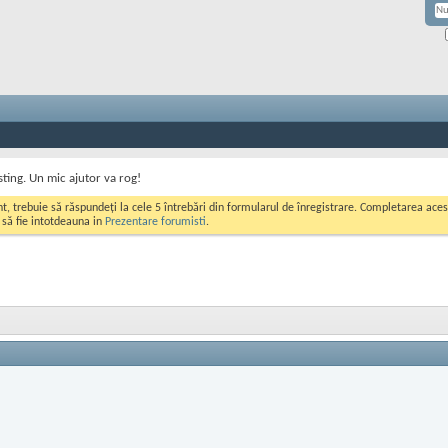
ting. Un mic ajutor va rog!
ont, trebuie să răspundeți la cele 5 întrebări din formularul de înregistrare. Completarea a
i să fie intotdeauna in
Prezentare forumisti
.