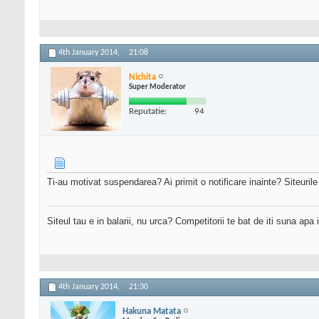
4th January 2014,
21:08
Nichita
Super Moderator
Reputatie:
94
Ti-au motivat suspendarea? Ai primit o notificare inainte? Siteuril
Siteul tau e in balarii, nu urca? Competitorii te bat de iti suna apa
4th January 2014,
21:30
Hakuna Matata