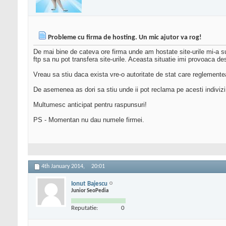
Probleme cu firma de hosting. Un mic ajutor va rog!
De mai bine de cateva ore firma unde am hostate site-urile mi-a sus
ftp sa nu pot transfera site-urile. Aceasta situatie imi provoaca des
Vreau sa stiu daca exista vre-o autoritate de stat care reglemente
De asemenea as dori sa stiu unde ii pot reclama pe acesti indivizi
Multumesc anticipat pentru raspunsuri!
PS - Momentan nu dau numele firmei.
4th January 2014,
20:01
Ionut Bajescu
Junior SeoPedia
Reputatie:
0