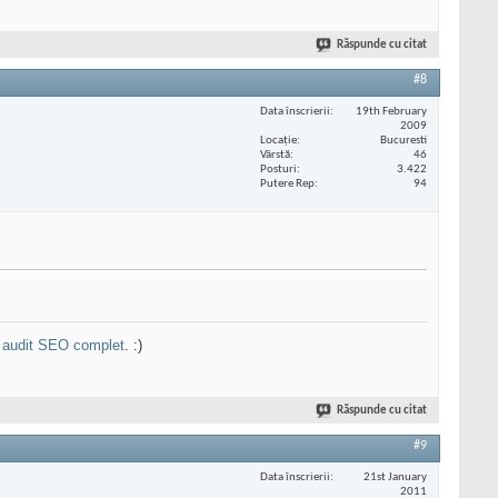
Răspunde cu citat
#8
Data înscrierii
19th February
2009
Locaţie
Bucuresti
Vârstă
46
Posturi
3.422
Putere Rep
94
n
audit SEO complet
. :)
Răspunde cu citat
#9
Data înscrierii
21st January
2011