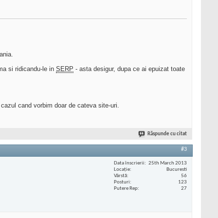
ania.
ema si ridicandu-le in
SERP
- asta desigur, dupa ce ai epuizat toate
e cazul cand vorbim doar de cateva site-uri.
Răspunde cu citat
#3
Data înscrierii
25th March 2013
Locaţie
Bucuresti
Vârstă
56
Posturi
123
Putere Rep
27