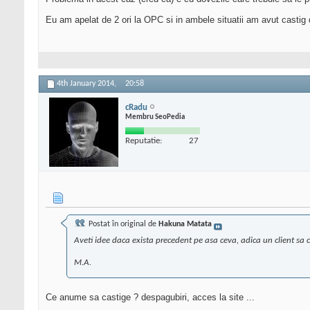
Eu am apelat de 2 ori la OPC si in ambele situatii am avut casti
4th January 2014,
20:58
cRadu
Membru SeoPedia
Reputatie:
27
Postat în original de
Hakuna Matata
Aveti idee daca exista precedent pe asa ceva, adica un client sa 
M.A.
Ce anume sa castige ? despagubiri, acces la site ...