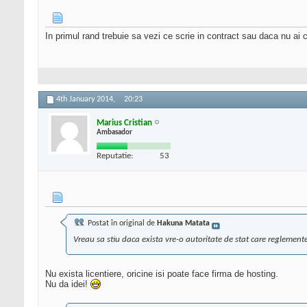
In primul rand trebuie sa vezi ce scrie in contract sau daca nu ai co
4th January 2014,
20:23
Marius Cristian
Ambasador
Reputatie:
53
Postat în original de
Hakuna Matata
Vreau sa stiu daca exista vre-o autoritate de stat care reglemente
Nu exista licentiere, oricine isi poate face firma de hosting.
Nu da idei!