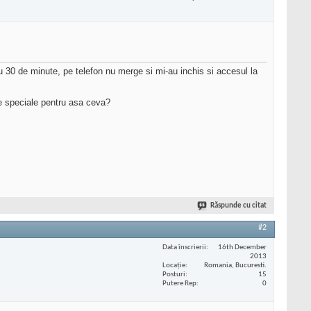
au 30 de minute, pe telefon nu merge si mi-au inchis si accesul la
te speciale pentru asa ceva?
Răspunde cu citat
#2
Data înscrierii
16th December
2013
Locaţie
Romania, Bucuresti.
Posturi
15
Putere Rep
0