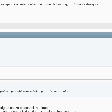
castige in instanta contra unei firme de hosting, in Romania desigur?
 (cel mai probabil cam iesi din tiparul de consumator).
.
tig de cauza persoanei, nu firmei.
ezinte: contract, dovada ca sit-urile nu functioneaza ....