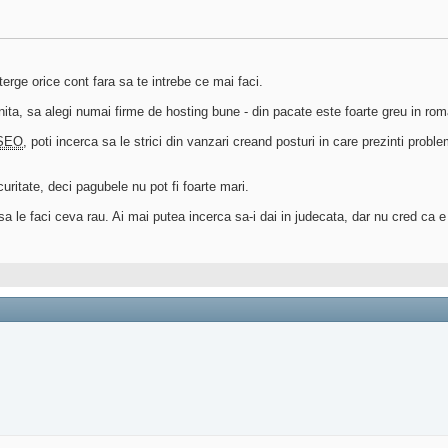
erge orice cont fara sa te intrebe ce mai faci.
nita, sa alegi numai firme de hosting bune - din pacate este foarte greu in rom
SEO
, poti incerca sa le strici din vanzari creand posturi in care prezinti probl
uritate, deci pagubele nu pot fi foarte mari.
 sa le faci ceva rau. Ai mai putea incerca sa-i dai in judecata, dar nu cred ca 