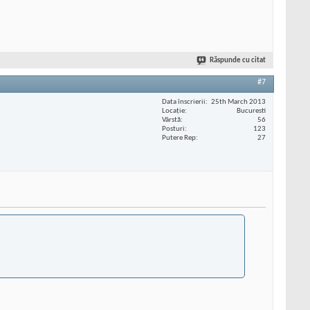
Răspunde cu citat
#7
Data înscrierii
25th March 2013
Locaţie
Bucuresti
Vârstă
56
Posturi
123
Putere Rep
27