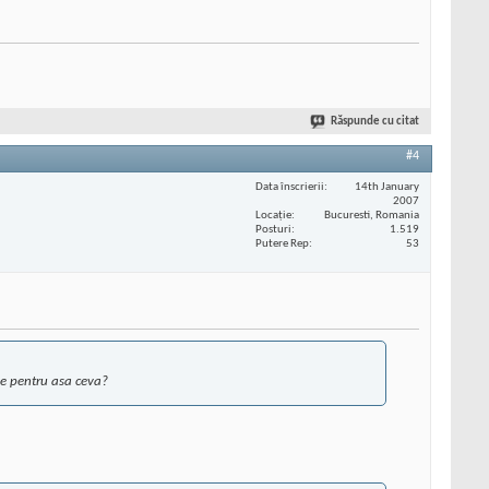
Răspunde cu citat
#4
Data înscrierii
14th January
2007
Locaţie
Bucuresti, Romania
Posturi
1.519
Putere Rep
53
ale pentru asa ceva?