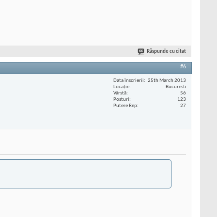
Răspunde cu citat
#6
Data înscrierii
25th March 2013
Locaţie
Bucuresti
Vârstă
56
Posturi
123
Putere Rep
27