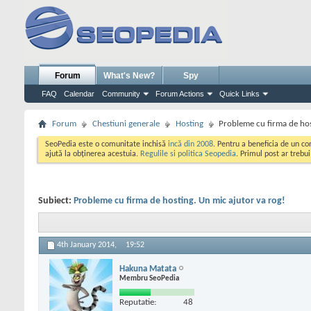
Forum
What's New?
Spy
FAQ
Calendar
Community
Forum Actions
Quick Links
Forum
Chestiuni generale
Hosting
Probleme cu firma de hos
SeoPedia este o comunitate inchisă
incă din 2008
. Pentru a beneficia de un c
ajută la obținerea acestuia.
Regulile si politica Seopedia
. Primul post ar trebu
Subiect:
Probleme cu firma de hosting. Un mic ajutor va rog!
4th January 2014,
19:52
Hakuna Matata
Membru SeoPedia
Reputatie:
48