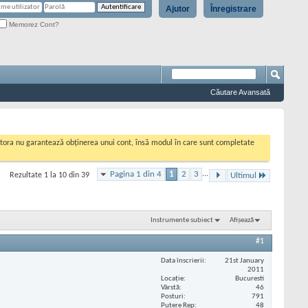
Ajutor
Înregistrare
Memorez Cont?
Căutare Avansată
cestora nu garantează obținerea unui cont, însă modul în care sunt completate
Pagina 1 din 4
1
2
3
...
Rezultate 1 la 10 din 39
Ultimul
Instrumente subiect
Afișează
#1
Data înscrierii
21st January
2011
Locaţie
Bucuresti
Vârstă
46
Posturi
791
Putere Rep
48