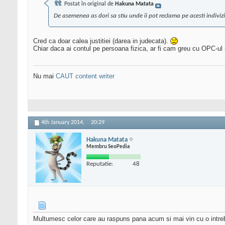
Postat în original de
Hakuna Matata
De asemenea as dori sa stiu unde ii pot reclama pe acesti indivizi
Cred ca doar calea justitiei (darea in judecata).
Chiar daca ai contul pe persoana fizica, ar fi cam greu cu OPC-ul 
Nu mai
CAUT content writer
4th January 2014,
20:29
Hakuna Matata
Membru SeoPedia
Reputatie:
48
Multumesc celor care au raspuns pana acum si mai vin cu o intre