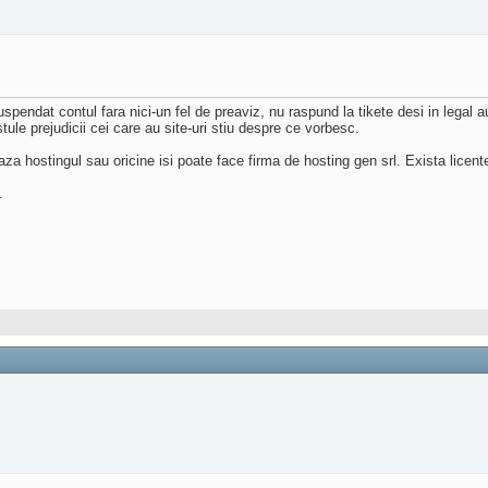
pendat contul fara nici-un fel de preaviz, nu raspund la tikete desi in legal 
tule prejudicii cei care au site-uri stiu despre ce vorbesc.
aza hostingul sau oricine isi poate face firma de hosting gen srl. Exista licen
.