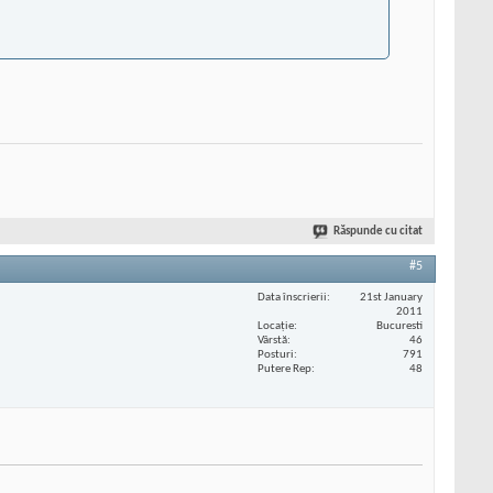
Răspunde cu citat
#5
Data înscrierii
21st January
2011
Locaţie
Bucuresti
Vârstă
46
Posturi
791
Putere Rep
48