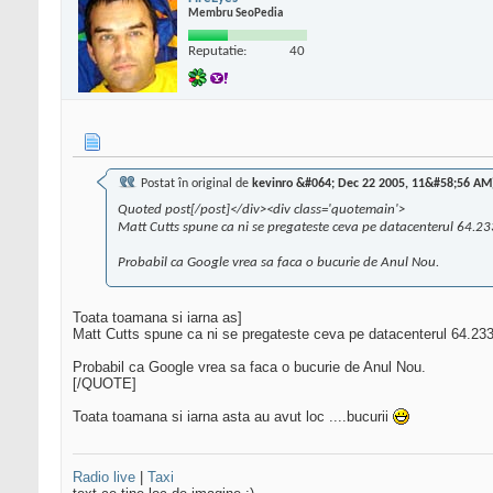
Membru SeoPedia
Reputatie:
40
Postat în original de
kevinro &#064; Dec 22 2005, 11&#58;56 AM
Quoted post[/post]</div><div class='quotemain'>
Matt Cutts spune ca ni se pregateste ceva pe datacenterul 64.233.
Probabil ca Google vrea sa faca o bucurie de Anul Nou.
Toata toamana si iarna as]
Matt Cutts spune ca ni se pregateste ceva pe datacenterul 64.233.17
Probabil ca Google vrea sa faca o bucurie de Anul Nou.
[/QUOTE]
Toata toamana si iarna asta au avut loc ....bucurii
Radio live
|
Taxi