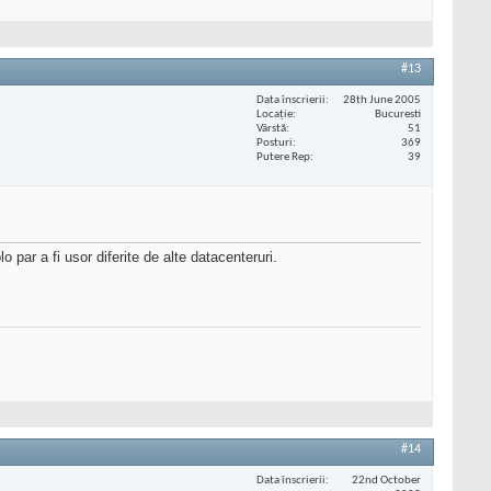
#13
Data înscrierii
28th June 2005
Locaţie
Bucuresti
Vârstă
51
Posturi
369
Putere Rep
39
par a fi usor diferite de alte datacenteruri.
#14
Data înscrierii
22nd October