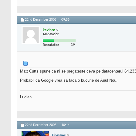
22nd December 2005,
09:56
kevinro
Ambasador
Reputatie:
39
Matt Cutts spune ca ni se pregateste ceva pe datacenterul 64.233.17
Probabil ca Google vrea sa faca o bucurie de Anul Nou.
Lucian
22nd December 2005,
10:14
FireEyes