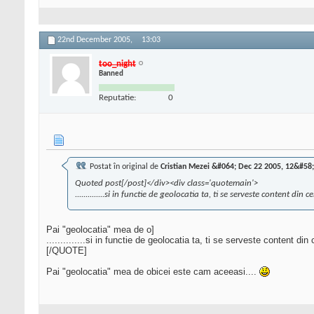
22nd December 2005,
13:03
too_night
Banned
Reputatie:
0
Postat în original de
Cristian Mezei &#064; Dec 22 2005, 12&#58
Quoted post[/post]</div><div class='quotemain'>
..............si in functie de geolocatia ta, ti se serveste content din
Pai "geolocatia" mea de o]
..............si in functie de geolocatia ta, ti se serveste content di
[/QUOTE]
Pai "geolocatia" mea de obicei este cam aceeasi....