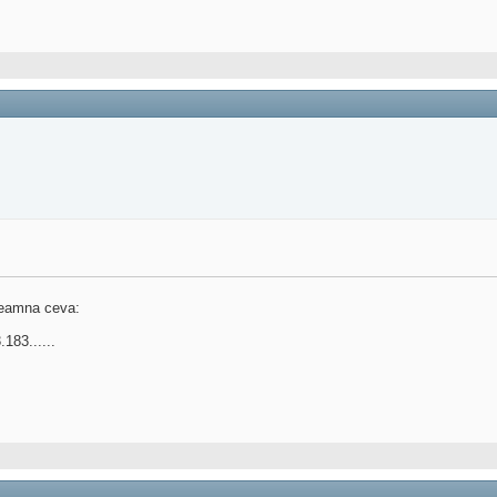
seamna ceva:
183......