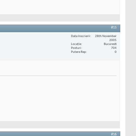
#15
Data înscrierii
28th November
2005
Locaţie
Bucuresti
Posturi
704
Putere Rep
0
#16