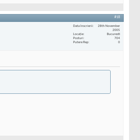
#18
Data înscrierii
28th November
2005
Locaţie
Bucuresti
Posturi
704
Putere Rep
0