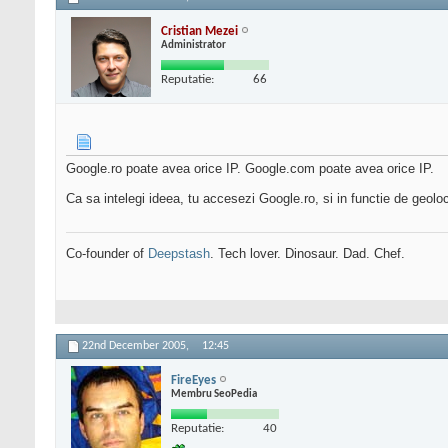
Cristian Mezei
Administrator
Reputatie:
66
Google.ro poate avea orice IP. Google.com poate avea orice IP.
Ca sa intelegi ideea, tu accesezi Google.ro, si in functie de geolo
Co-founder of
Deepstash
. Tech lover. Dinosaur. Dad. Chef.
22nd December 2005,
12:45
FireEyes
Membru SeoPedia
Reputatie:
40