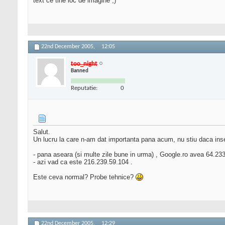
text ce tine loc de imagine ;)
22nd December 2005,
12:05
too_night
Banned
Reputatie:
0
Salut.
Un lucru la care n-am dat importanta pana acum, nu stiu daca in
- pana aseara (si multe zile bune in urma) , Google.ro avea 64.233.
- azi vad ca este 216.239.59.104 .
Este ceva normal? Probe tehnice?
22nd December 2005,
12:29