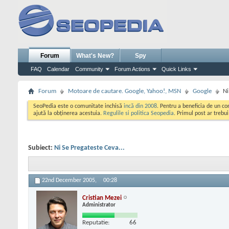
Forum
What's New?
Spy
FAQ
Calendar
Community
Forum Actions
Quick Links
Forum
Motoare de cautare. Google, Yahoo!, MSN
Google
Ni
SeoPedia este o comunitate inchisă
incă din 2008
. Pentru a beneficia de un c
ajută la obținerea acestuia.
Regulile si politica Seopedia
. Primul post ar trebu
Subiect:
Ni Se Pregateste Ceva...
22nd December 2005,
00:28
Cristian Mezei
Administrator
Reputatie:
66