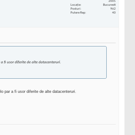
2005
Locaţie
Bucuresti
Posturi
962
Putere Rep
40
fi usor diferite de alte datacenteruri.
par a fi usor diferite de alte datacenteruri.