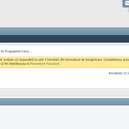
 Se Pregateste Ceva...
ont, trebuie să răspundeți la cele 5 întrebări din formularul de înregistrare. Completarea a
i să fie intotdeauna in
Prezentare forumisti
.
Rezultate 11 l