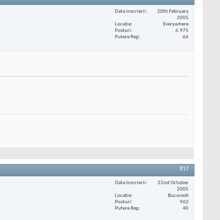
Data înscrierii
20th February
2005
Locaţie
Everywhere
Posturi
6.975
Putere Rep
66
#17
Data înscrierii
22nd October
2005
Locaţie
Bucuresti
Posturi
962
Putere Rep
40