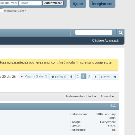
Ajutor
Înregistrare
Memorez Cont?
Căutare Avansată
cestora nu garantează obținerea unui cont, însă modul în care sunt completate
Pagina 2 din 3
1
2
3
a 20 din 26
Primul
Ultimul
Instrumente subiect
Afișează
#11
Data înscrierii
20th February
2005
Locaţie
Everywhere
Posturi
6.975
Putere Rep
66