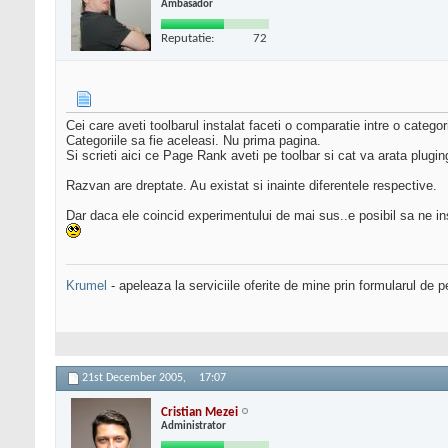
Ambasador
Reputatie:
72
Cei care aveti toolbarul instalat faceti o comparatie intre o categ
Categoriile sa fie aceleasi. Nu prima pagina.
Si scrieti aici ce Page Rank aveti pe toolbar si cat va arata plugi
Razvan are dreptate. Au existat si inainte diferentele respective.
Dar daca ele coincid experimentului de mai sus..e posibil sa ne i
Krumel
- apeleaza la serviciile oferite de mine prin formularul de p
21st December 2005,
17:07
Cristian Mezei
Administrator