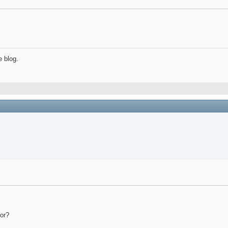
e blog.
lor?