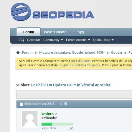
Forum
What's New?
Spy
FAQ
Calendar
Community
Forum Actions
Quick Links
Forum
Motoare de cautare. Google, Yahoo!, MSN
Google
Po
SeoPedia este o comunitate inchisă
incă din 2008
. Pentru a beneficia de un c
ajută la obținerea acestuia.
Regulile si politica Seopedia
. Primul post ar trebu
Subiect:
Posibil Si Un Update De Pr In Viitorul Apropiat
20th December 2005,
11:28
kevinro
Ambasador
Reputatie:
39