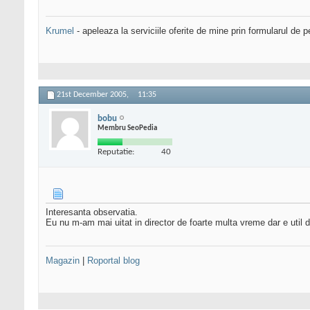
Krumel
- apeleaza la serviciile oferite de mine prin formularul de p
21st December 2005,
11:35
bobu
Membru SeoPedia
Reputatie:
40
Interesanta observatia.
Eu nu m-am mai uitat in director de foarte multa vreme dar e util 
Magazin
|
Roportal blog