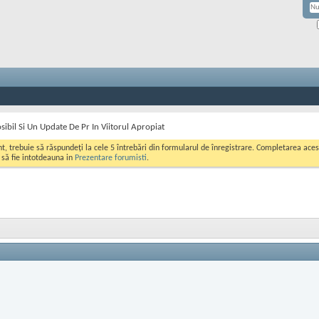
sibil Si Un Update De Pr In Viitorul Apropiat
ont, trebuie să răspundeți la cele 5 întrebări din formularul de înregistrare. Completarea a
i să fie intotdeauna in
Prezentare forumisti
.