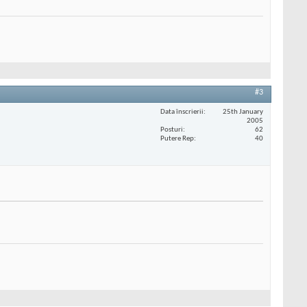
#3
Data înscrierii
25th January
2005
Posturi
62
Putere Rep
40