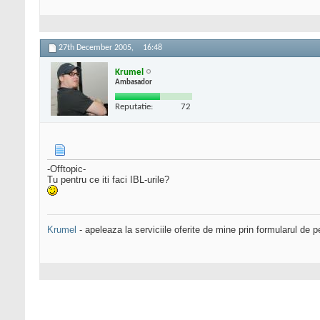
27th December 2005,
16:48
Krumel
Ambasador
Reputatie:
72
-Offtopic-
Tu pentru ce iti faci IBL-urile?
Krumel
- apeleaza la serviciile oferite de mine prin formularul de p