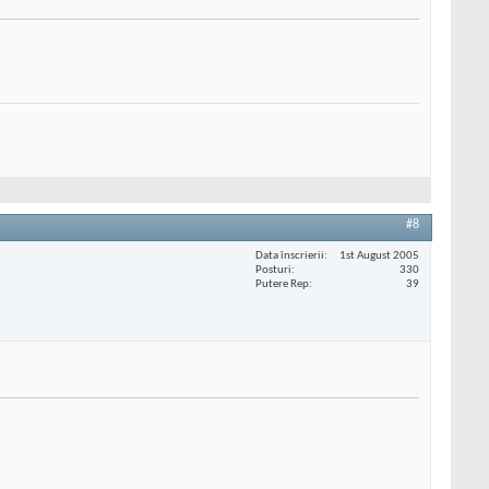
#8
Data înscrierii
1st August 2005
Posturi
330
Putere Rep
39