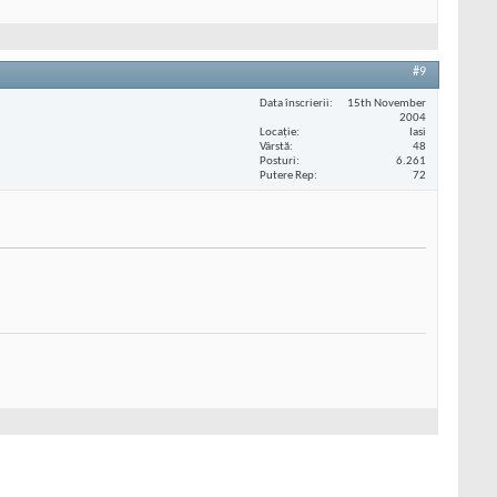
#9
Data înscrierii
15th November
2004
Locaţie
Iasi
Vârstă
48
Posturi
6.261
Putere Rep
72