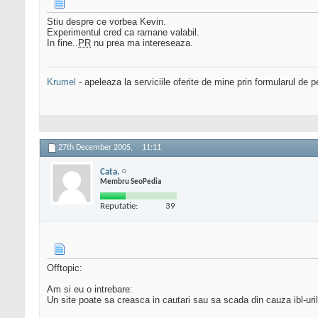
Stiu despre ce vorbea Kevin.
Experimentul cred ca ramane valabil.
In fine..
PR
nu prea ma intereseaza.
Krumel
- apeleaza la serviciile oferite de mine prin formularul de p
27th December 2005,
11:11
Cata.
Membru SeoPedia
Reputatie:
39
Offtopic:
Am si eu o intrebare:
Un site poate sa creasca in cautari sau sa scada din cauza ibl-uri