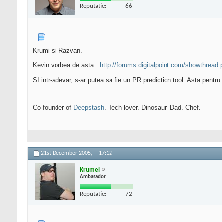
Reputatie:
66
Krumi si Razvan.
Kevin vorbea de asta :
http://forums.digitalpoint.com/showthread
SI intr-adevar, s-ar putea sa fie un
PR
prediction tool. Asta pentru
Co-founder of
Deepstash
. Tech lover. Dinosaur. Dad. Chef.
21st December 2005,
17:12
Krumel
Ambasador
Reputatie:
72