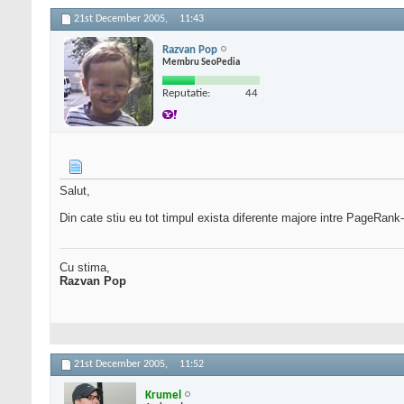
21st December 2005,
11:43
Razvan Pop
Membru SeoPedia
Reputatie:
44
Salut,
Din cate stiu eu tot timpul exista diferente majore intre PageRank-u
Cu stima,
Razvan Pop
21st December 2005,
11:52
Krumel