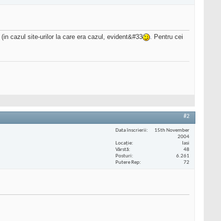
 (in cazul site-urilor la care era cazul, evident&#33
. Pentru cei
#2
Data înscrierii
15th November
2004
Locaţie
Iasi
Vârstă
48
Posturi
6.261
Putere Rep
72