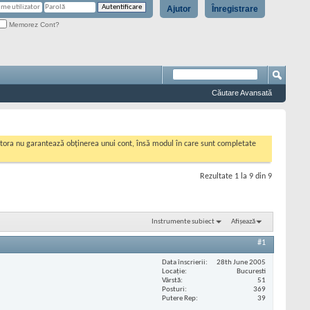
Ajutor
Înregistrare
Memorez Cont?
Căutare Avansată
cestora nu garantează obținerea unui cont, însă modul în care sunt completate
Rezultate 1 la 9 din 9
Instrumente subiect
Afișează
#1
Data înscrierii
28th June 2005
Locaţie
Bucuresti
Vârstă
51
Posturi
369
Putere Rep
39