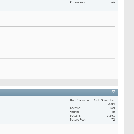
Putere Rep
66
#7
Data înscrierii
15th November
2004
Locaţie
Iasi
Vârstă
48
Posturi
6.261
Putere Rep
72