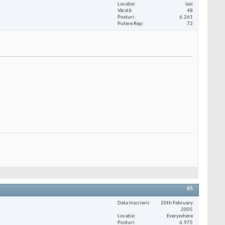
Locaţie
Iasi
Vârstă
48
Posturi
6.261
Putere Rep
72
#6
Data înscrierii
20th February
2005
Locaţie
Everywhere
Posturi
6.975