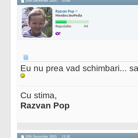
20th December 2005,
10:48
Razvan Pop
Membru SeoPedia
Reputatie:
44
Eu nu prea vad schimbari... s
Cu stima,
Razvan Pop
20th December 2005,
11:30