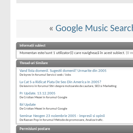
«
Google Music Searc
Informații subiect
Momentan este/sunt 1 utilizator(i) care navighează în acest subiect.
(0 m
Thread-uri Similare
Vand lista domenii. Sugestii domenii! Urmarite din 2005
De byrev în forumul Servicii web / Jobs
La Cat S-a Ridicat Piata De Seo Din America In 2005?
De kevinro în forumul Stiri despre motoarele de cautare, SEO si Marketing
Pr Update. 13.12.2005
De Cristian Mezei în forumul Google
Ibl Update
De Cristian Mezei în forumul Google
Seminar Neogen 23 noiembrie 2005 - impresii si opinii
De Razvan Pop în forumul Metode de promovare, Analiza trafic.
Permisiuni postare