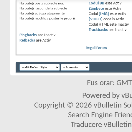
Nu puteţi
posta subiecte noi.
Codul BB
este
Activ
Nu puteţi
răspunde la subiecte
Zâmbete
este
Activ
Nu puteţi
adăuga ataşamente
Codul
[IMG]
este
Activ
Nu puteţi
modifica posturile proprii
[VIDEO]
code is
Activ
Codul HTML este
Inactiv
Trackbacks
are
Inactiv
Pingbacks
are
Inactiv
Refbacks
are
Activ
Reguli Forum
Fus orar: GM
Powered by vBu
Copyright © 2026 vBulletin Solu
Search Engine Frien
Traducere vBullet