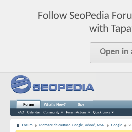
Follow SeoPedia For
with Tapa
Open in
Forum
What's New?
Spy
FAQ
Calendar
Community
Forum Actions
Quick Links
Forum
Motoare de cautare. Google, Yahoo!, MSN
Google
20