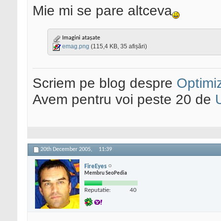
Mie mi se pare altceva
Imagini atașate
emag.png
(115,4 KB, 35 afișări)
Scriem pe blog despre
Optimiz
Avem pentru voi peste 20 de
20th December 2005,
11:39
FireEyes
Membru SeoPedia
Reputatie:
40