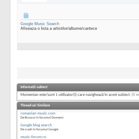
Google Music Search
Afiseaza o lista a artistilor/albume/cantece
Informații subiect
Momentan este/sunt 1 utilizator(i) care navighează în acest subiect.
(0 m
Thread-uri Similare
romanian-music.com
De Broscoi în forumul Domenii
Google blog search
De crash în forumul Google
music-forum.ro