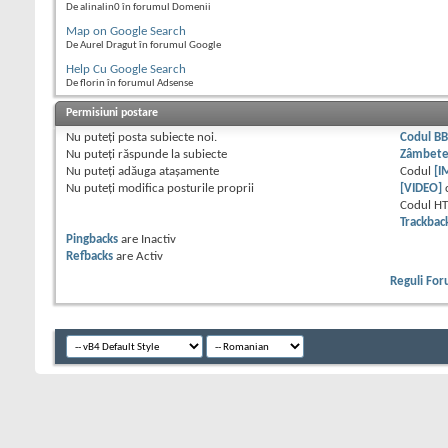
De alinalin0 în forumul Domenii
Map on Google Search
De Aurel Dragut în forumul Google
Help Cu Google Search
De florin în forumul Adsense
Permisiuni postare
Nu puteţi
posta subiecte noi.
Codul B
Nu puteţi
răspunde la subiecte
Zâmbet
Nu puteţi
adăuga ataşamente
Codul
[I
Nu puteţi
modifica posturile proprii
[VIDEO]
Codul H
Trackbac
Pingbacks
are
Inactiv
Refbacks
are
Activ
Reguli Fo