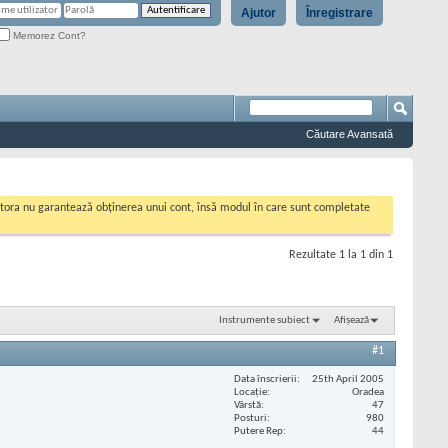
Ajutor
Înregistrare
Memorez Cont?
Căutare Avansată
cestora nu garantează obținerea unui cont, însă modul în care sunt completate
Rezultate 1 la 1 din 1
Instrumente subiect
Afișează
#1
Data înscrierii
25th April 2005
Locaţie
Oradea
Vârstă
47
Posturi
980
Putere Rep
44