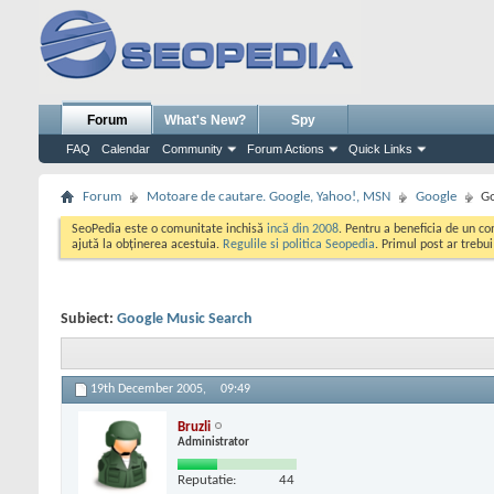
Forum
What's New?
Spy
FAQ
Calendar
Community
Forum Actions
Quick Links
Forum
Motoare de cautare. Google, Yahoo!, MSN
Google
Go
SeoPedia este o comunitate inchisă
incă din 2008
. Pentru a beneficia de un c
ajută la obținerea acestuia.
Regulile si politica Seopedia
. Primul post ar trebu
Subiect:
Google Music Search
19th December 2005,
09:49
Bruzli
Administrator
Reputatie:
44