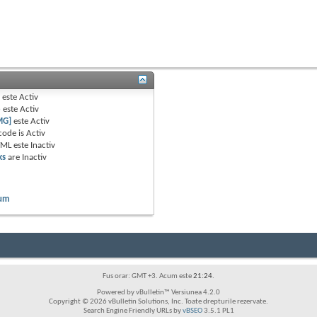
B
este
Activ
e
este
Activ
MG]
este
Activ
code is
Activ
TML este
Inactiv
ks
are
Inactiv
rum
Fus orar: GMT +3. Acum este
21:24
.
Powered by vBulletin™ Versiunea 4.2.0
Copyright © 2026 vBulletin Solutions, Inc. Toate drepturile rezervate.
Search Engine Friendly URLs by
vBSEO
3.5.1 PL1