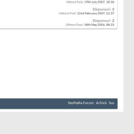
Ultimul Post:
19th July 2007,
18:36
Răspunsuri:
2
Ultimul Post:
22nd February 2007,
22:37
Răspunsuri:
2
Ultimul Post:
18th May 2006,
08:33
SeoPedia Forum
Arhivă
Sus