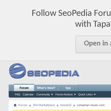
Follow SeoPedia For
with Tapa
Open in
Forum
What's New?
Spy
FAQ
Calendar
Community
Forum Actions
Quick Links
Forum
The Marketplace
Domenii
romanian-music.com