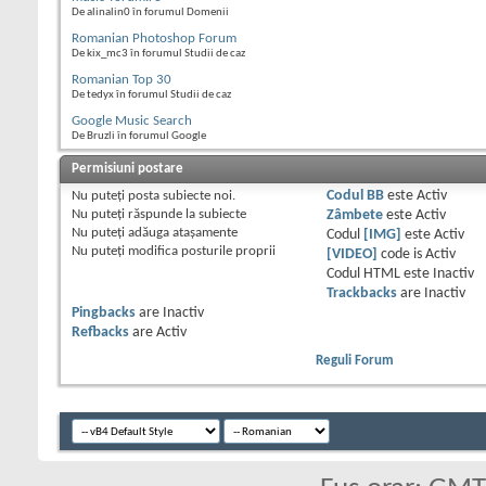
De alinalin0 în forumul Domenii
Romanian Photoshop Forum
De kix_mc3 în forumul Studii de caz
Romanian Top 30
De tedyx în forumul Studii de caz
Google Music Search
De Bruzli în forumul Google
Permisiuni postare
Nu puteţi
posta subiecte noi.
Codul BB
este
Activ
Nu puteţi
răspunde la subiecte
Zâmbete
este
Activ
Nu puteţi
adăuga ataşamente
Codul
[IMG]
este
Activ
Nu puteţi
modifica posturile proprii
[VIDEO]
code is
Activ
Codul HTML este
Inactiv
Trackbacks
are
Inactiv
Pingbacks
are
Inactiv
Refbacks
are
Activ
Reguli Forum