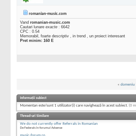
romanian-music.com
Vand
romanian-music.com
Cautari lunare
exacte
: 6642
CPC : 0.54
Memorabil, foarte descriptiv , in trend , un proiect interesant
Pret minim: 160 E
«
domeniu b
Informații subiect
Momentan este/sunt 1 utilizator(i) care navighează în acest subiect.
(0 m
Thread-uri Similare
We do not currently offer Referrals in Romanian
De Federals în forumul Adsense
music-forum.ro