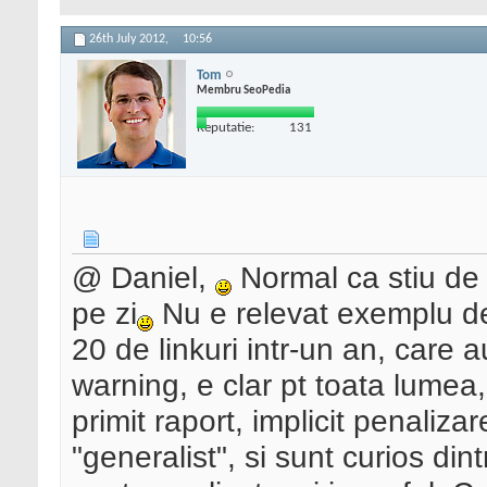
26th July 2012,
10:56
Tom
Membru SeoPedia
Reputatie:
131
@ Daniel,
Normal ca stiu de 
pe zi
Nu e relevat exemplu de 1
20 de linkuri intr-un an, care a
warning, e clar pt toata lumea, 
primit raport, implicit penaliz
"generalist", si sunt curios dint