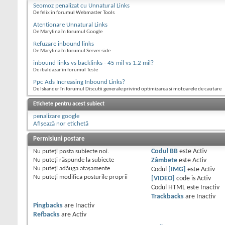
Seomoz penalizat cu Unnatural Links
De felix în forumul Webmaster Tools
Atentionare Unnatural Links
De Marylina în forumul Google
Refuzare inbound links
De Marylina în forumul Server side
inbound links vs backlinks - 45 mil vs 1.2 mil?
De ibaldazar în forumul Teste
Ppc Ads Increasing Inbound Links?
De Iskander în forumul Discutii generale privind optimizarea si motoarele de cautare
Etichete pentru acest subiect
penalizare google
Afișează nor etichetă
Permisiuni postare
Nu puteţi
posta subiecte noi.
Codul BB
este
Activ
Nu puteţi
răspunde la subiecte
Zâmbete
este
Activ
Nu puteţi
adăuga ataşamente
Codul
[IMG]
este
Activ
Nu puteţi
modifica posturile proprii
[VIDEO]
code is
Activ
Codul HTML este
Inactiv
Trackbacks
are
Inactiv
Pingbacks
are
Inactiv
Refbacks
are
Activ