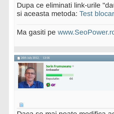
Dupa ce eliminati link-urile "da
si aceasta metoda:
Test bloca
Ma gasiti pe
www.SeoPower.r
26th July 2012,
13:56
Sorin Frumuseanu
Ambasador
Reputatie:
66
Daca se mai poate modifica a