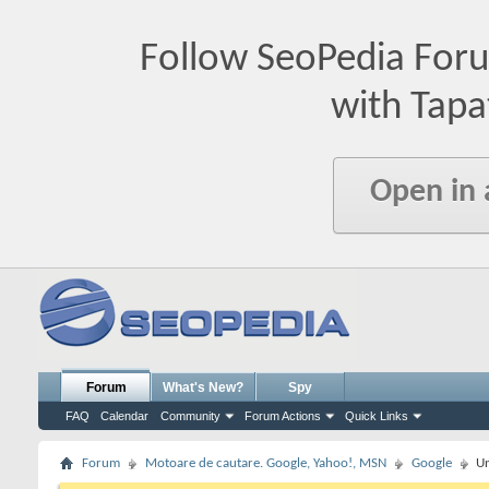
Follow SeoPedia For
with Tapa
Open in
Forum
What's New?
Spy
FAQ
Calendar
Community
Forum Actions
Quick Links
Forum
Motoare de cautare. Google, Yahoo!, MSN
Google
Un