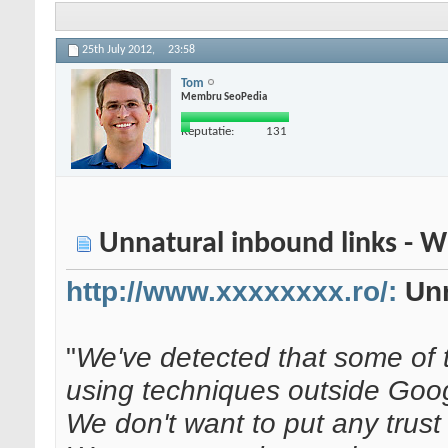
25th July 2012,
23:58
Tom
Membru SeoPedia
Reputatie:
131
Unnatural inbound links - W
http://www.xxxxxxxx.ro/:
Unn
"
We've detected that some of th
using techniques outside Goo
We don't want to put any trust in