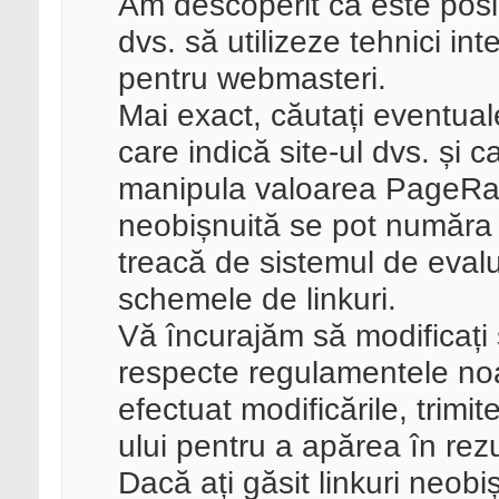
Am descoperit că este posibi
dvs. să utilizeze tehnici i
pentru webmasteri.
Mai exact, căutați eventuale
care indică site-ul dvs. și c
manipula valoarea PageRan
neobișnuită se pot număra 
treacă de sistemul de eval
schemele de linkuri.
Vă încurajăm să modificați s
respecte regulamentele noas
efectuat modificările, trimit
ului pentru a apărea în rez
Dacă ați găsit linkuri neobi