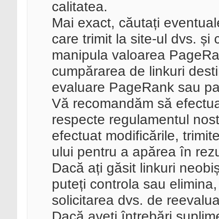
calitatea.
Mai exact, căutați eventuale
care trimit la site-ul dvs. ș
manipula valoarea PageRan
cumpărarea de linkuri dest
evaluare PageRank sau part
Vă recomandăm să efectuați
respecte regulamentul nostr
efectuat modificările, trimit
ului pentru a apărea în rez
Dacă ați găsit linkuri neobi
puteți controla sau elimina,
solicitarea dvs. de reevalua
Dacă aveți întrebări suplim