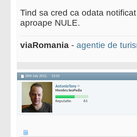
Tind sa cred ca odata notificat
aproape NULE.
viaRomania
-
agentie de turi
26th July 2012,
13:55
AntonioTony
Membru SeoPedia
Reputatie:
65