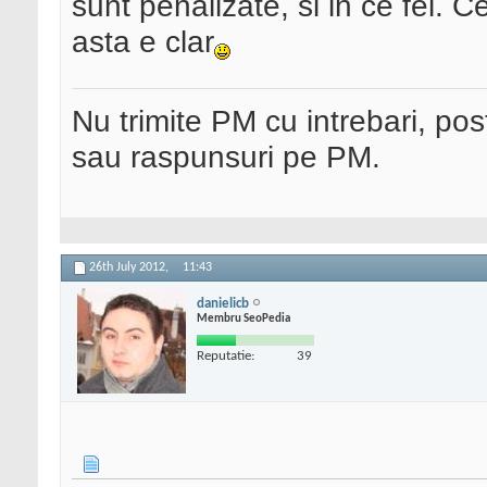
sunt penalizate, si in ce fel. C
asta e clar
Nu trimite PM cu intrebari, pos
sau raspunsuri pe PM.
26th July 2012,
11:43
danielicb
Membru SeoPedia
Reputatie:
39