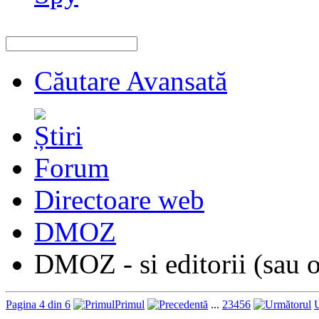
Căutare Avansată
Forum
Directoare web
DMOZ
DMOZ - si editorii (sau o
Pagina 4 din 6
Primul
...
2
3
4
5
6
U