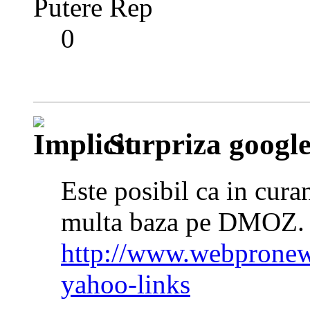
Putere Rep
0
Surpriza googl
Este posibil ca in cur
multa baza pe DMOZ. D
http://www.webpronew
yahoo-links