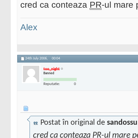
cred ca conteaza
PR
-ul mare 
Alex
24th July 2006,
00:04
too_night
Banned
Reputatie:
0
Postat în original de
sandossu
cred ca conteaza
PR
-ul mare p