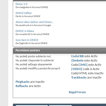
Dmoz 2.0
De vladgidea în forumul DMOZ
DMOZ Editor
De tis în forumul DMOZ
About description and Dmoz...
De zarathustra în forumul Google
DMOZ si Alexa
De ronaldo30 în forumul DMOZ
Inscriere in DMOZ
De Osgiliath în forumul DMOZ
Permisiuni postare
Nu puteţi
posta subiecte noi.
Codul BB
este
Activ
Nu puteţi
răspunde la subiecte
Zâmbete
este
Activ
Nu puteţi
adăuga ataşamente
Codul
[IMG]
este
Activ
Nu puteţi
modifica posturile proprii
[VIDEO]
code is
Activ
Codul HTML este
Inactiv
Trackbacks
are
Inactiv
Pingbacks
are
Inactiv
Refbacks
are
Activ
Reguli Forum