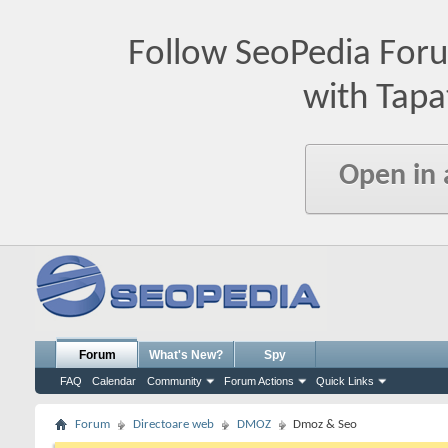
Follow SeoPedia For
with Tapa
Open in
Forum
What's New?
Spy
FAQ
Calendar
Community
Forum Actions
Quick Links
Forum
Directoare web
DMOZ
Dmoz & Seo