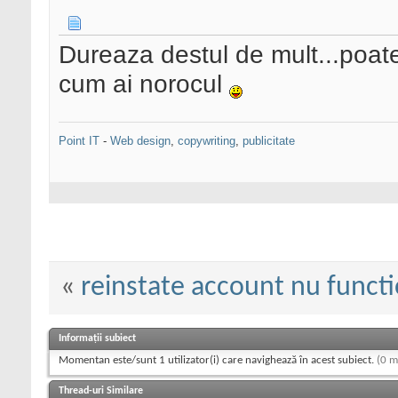
Dureaza destul de mult...poate
cum ai norocul
Point IT
-
Web design
,
copywriting
,
publicitate
«
reinstate account nu funct
Informații subiect
Momentan este/sunt 1 utilizator(i) care navighează în acest subiect.
(0 m
Thread-uri Similare