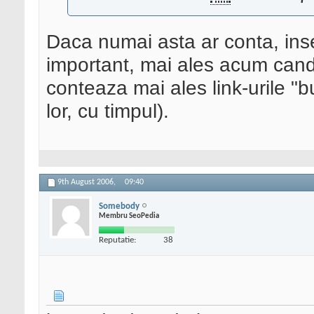
Daca numai asta ar conta, ins
important, mai ales acum can
conteaza mai ales link-urile "b
lor, cu timpul).
9th August 2006,
09:40
Somebody
Membru SeoPedia
Reputatie:
38