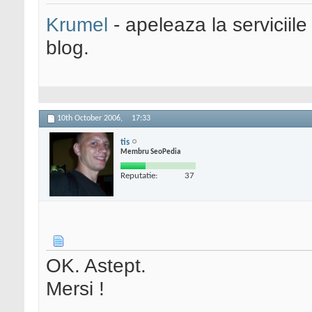
Krumel
- apeleaza la serviciile
blog.
10th October 2006,
17:33
tis
Membru SeoPedia
Reputatie:
37
OK. Astept.
Mersi !