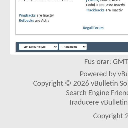
[VIDEO]
code is
Activ
Codul HTML este
Inactiv
Trackbacks
are
Inactiv
Pingbacks
are
Inactiv
Refbacks
are
Activ
Reguli Forum
Fus orar: GM
Powered by vBu
Copyright © 2026 vBulletin Solu
Search Engine Frien
Traducere vBullet
Copyright