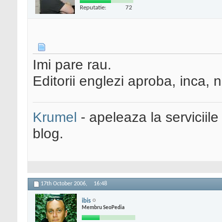
Reputatie:
72
Imi pare rau.
Editorii englezi aproba, inca, n
Krumel
- apeleaza la serviciile
blog.
17th October 2006,
16:48
ibis
Membru SeoPedia