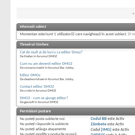
«
Informații subiect
Momentan este/sunt 1 utilizator(i) care navighează în acest subiect.
(0 m
Thread-uri Similare
Cat de mult ai de lucru ca editor Dmoz?
De thefan în forumul DMOZ
Cum nu am devenit editor DMOZ
De romania inedit în forumul Bar, lobby...
Editor DMOz
De deadworldisee în forumul Bar, lobby...
Contact editor DMOZ
De cristis în forumul DMOZ
DMOZ - cum se ajunge editor?
De geosoft în forumul DMOZ
Permisiuni postare
Nu puteţi
posta subiecte noi.
Codul BB
este
Activ
Nu puteţi
răspunde la subiecte
Zâmbete
este
Activ
Nu puteţi
adăuga ataşamente
Codul
[IMG]
este
Activ
Nu puteţi
modifica posturile proprii