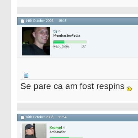
14th October 2006,
15:15
tis
Membru SeoPedia
Reputatie:
37
Se pare ca am fost respins
16th October 2006,
11:54
Krumel
Ambasador