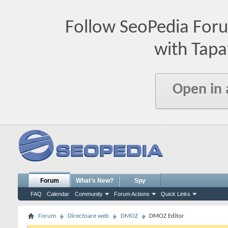
Follow SeoPedia For
with Tapa
Open in
Forum
What's New?
Spy
FAQ
Calendar
Community
Forum Actions
Quick Links
Forum
Directoare web
DMOZ
DMOZ Editor