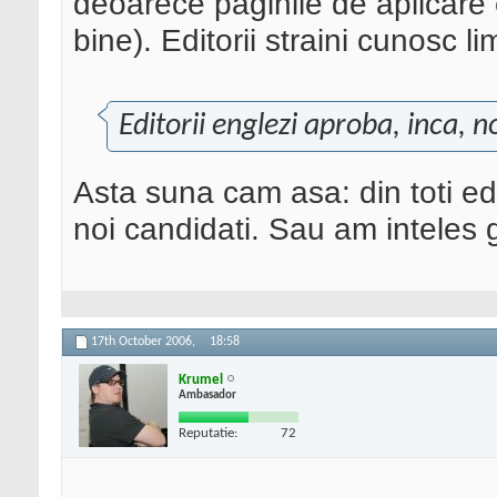
deoarece paginile de aplicare
bine). Editorii straini cunosc 
Editorii englezi aproba, inca, n
Asta suna cam asa: din toti ed
noi candidati. Sau am inteles 
17th October 2006,
18:58
Krumel
Ambasador
Reputatie:
72