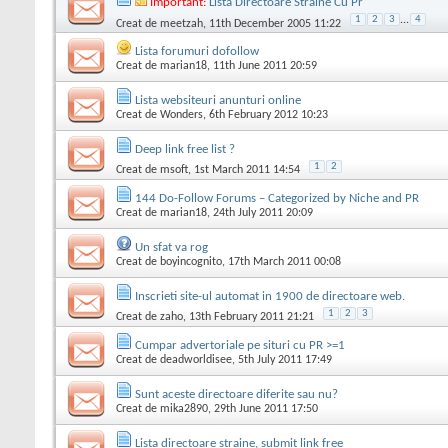
Important:
Lista Directoare Straine Cu Pr
1
2
3
...
4
Creat de
meetzah
, 11th December 2005 11:22
Lista forumuri dofollow
Creat de
marian18
, 11th June 2011 20:59
Lista websiteuri anunturi online
Creat de
Wonders
, 6th February 2012 10:23
Deep link free list ?
1
2
Creat de
msoft
, 1st March 2011 14:54
144 Do-Follow Forums – Categorized by Niche and PR
Creat de
marian18
, 24th July 2011 20:09
Un sfat va rog
Creat de
boyincognito
, 17th March 2011 00:08
Inscrieti site-ul automat in 1900 de directoare web.
1
2
3
Creat de
zaho
, 13th February 2011 21:21
Cumpar advertoriale pe situri cu PR >=1
Creat de
deadworldisee
, 5th July 2011 17:49
Sunt aceste directoare diferite sau nu?
Creat de
mika2890
, 29th June 2011 17:50
Lista directoare straine, submit link free