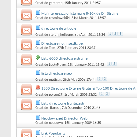
Creat de
gamerap
, 15th January 2011 21:57
Ma intereseaza o lista mare 8-10k de Dir Straine
Creat de
cosminweb84
, 31st March 2011 13:57
directoare de articole
1
2
3
Creat de
stefan_hellzone
, 8th April 2011 15:34
Directoare no,nl,se,dk, be,
Creat de
Tom
, 27th February 2011 23:37
Lista 6000 directoare straine
1
2
Creat de
LuckyPlayer
, 25th January 2011 16:42
lista directoare seo
1
2
Creat de
matican
, 26th May 2008 17:44
1500 Directoare Externe Gratis & Top 100 Directoare de Ar
1
2
Creat de
poison17
, 1st March 2009 23:32
Lista directoare frantuzesti
Creat de
-Rares-
, 7th December 2010 21:48
Neodown.net Drirector Web
Creat de
neodown
, 16th January 2009 18:35
Link Popularity