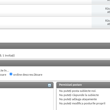
Af
Răs
Af
Răs
Af
& 1 invitaţi)
e în...
toare
ordine descrescătoare
Permisiuni postare
Nu puteţi
posta subiecte noi.
Nu puteţi
răspunde la subiecte
Nu puteţi
adăuga ataşamente
Nu puteţi
modifica posturile proprii