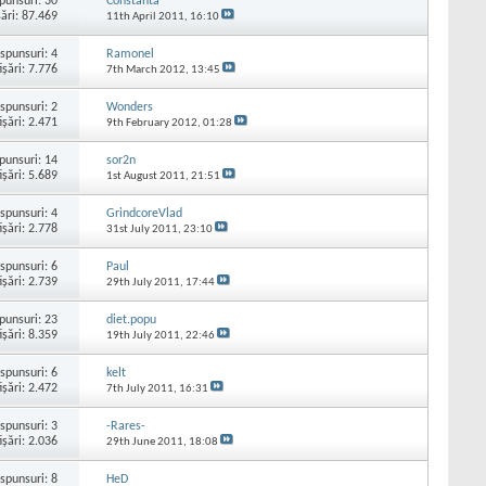
punsuri:
30
Constanta
şări: 87.469
11th April 2011,
16:10
spunsuri:
4
Ramonel
işări: 7.776
7th March 2012,
13:45
spunsuri:
2
Wonders
işări: 2.471
9th February 2012,
01:28
punsuri:
14
sor2n
işări: 5.689
1st August 2011,
21:51
spunsuri:
4
GrindcoreVlad
işări: 2.778
31st July 2011,
23:10
spunsuri:
6
Paul
işări: 2.739
29th July 2011,
17:44
punsuri:
23
diet.popu
işări: 8.359
19th July 2011,
22:46
spunsuri:
6
kelt
işări: 2.472
7th July 2011,
16:31
spunsuri:
3
-Rares-
işări: 2.036
29th June 2011,
18:08
spunsuri:
8
HeD