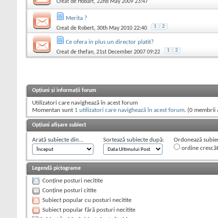
Creat de
Hobart
, 22nd May 2009 23:47
Merita ?
1
2
Creat de
Robert
, 30th May 2010 22:40
Ce ofera in plus un director platit?
1
2
Creat de
thefan
, 21st December 2007 09:22
Opțiuni și informații forum
Utilizatori care navighează în acest forum
Momentan sunt
1 utilizatori care navighează în acest forum
. (0 membrii 
Opțiuni afișare subiect
Arată subiecte din...
Sortează subiecte după:
Ordonează subiect
ordine crescă
Legendă pictograme
Conține posturi necitite
Conține posturi citite
Subiect popular cu posturi necitite
Subiect popular fără posturi necitite