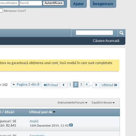
Ajutor
Înregistrare
Memorez Cont?
Căutare Avansată
cestora nu garantează obținerea unui cont, însă modul în care sunt completate
Pagina 2 din 8
1
2
3
4
...
in 142
Primul
Ultimul
Instrumente Forum
Caută în forum
i
/
Afişări
Ultimul post de
punsuri:
56
moziz
şări: 82.641
16th December 2014,
11:43