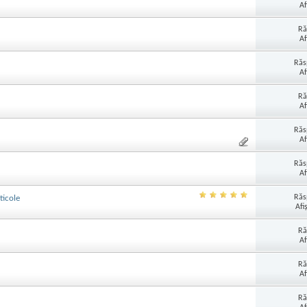
Af
Ră
Af
Răs
Af
Ră
Af
Răs
Af
Răs
Af
Răs
ticole
Afi
Ră
Af
Ră
Af
Ră