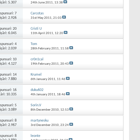
işări: 5.307
24th June 2011,
13:38
spunsuri:
7
Carcotas
işări: 2.926
31st May 2011,
21:03
punsuri:
20
Cristi U
işări: 6.045
11th April 2011,
12:20
spunsuri:
4
Tom
işări: 2.039
28th February 2011,
11:58
punsuri:
10
cr0n1cal
işări: 4.127
19th February 2011,
20:43
punsuri:
14
Krumel
işări: 7.880
6th January 2011,
11:46
punsuri:
16
duku602
şări: 10.335
4th January 2011,
18:46
spunsuri:
5
Sorin.V
işări: 3.089
8th December 2010,
12:53
spunsuri:
8
martynesku
işări: 2.967
3rd December 2010,
23:24
spunsuri:
8
leonte