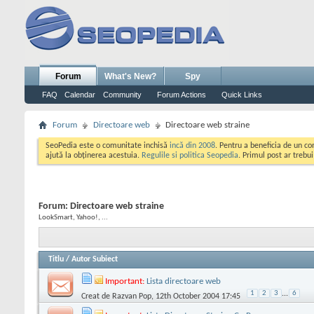
Forum
What's New?
Spy
FAQ
Calendar
Community
Forum Actions
Quick Links
Forum
Directoare web
Directoare web straine
SeoPedia este o comunitate inchisă
incă din 2008
. Pentru a beneficia de un c
ajută la obținerea acestuia.
Regulile si politica Seopedia
. Primul post ar trebu
Forum:
Directoare web straine
LookSmart, Yahoo!, ...
Titlu
/
Autor Subiect
Important:
Lista directoare web
1
2
3
...
6
Creat de
Razvan Pop
, 12th October 2004 17:45