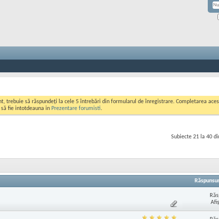
ont, trebuie să răspundeți la cele 5 întrebări din formularul de înregistrare. Completarea a
i să fie intotdeauna in
Prezentare forumisti
.
Subiecte 21 la 40 d
Răspunsur
Răs
Afi