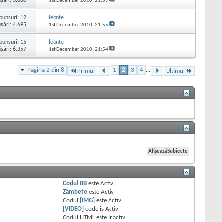
işări: 3.880
1st December 2010,
21:59
punsuri:
12
leonte
işări: 4.695
1st December 2010,
21:55
punsuri:
15
leonte
işări: 6.357
1st December 2010,
21:54
Pagina 2 din 8
1
2
3
4
...
Primul
Ultimul
Codul BB
este
Activ
Zâmbete
este
Activ
Codul
[IMG]
este
Activ
[VIDEO]
code is
Activ
Codul HTML este
Inactiv