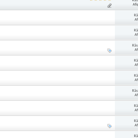
Răs
Afi
Ră
Af
Ră
Af
Răs
Af
Ră
Af
Ră
Af
Răs
Af
Ră
Af
Ră
Af
Ră