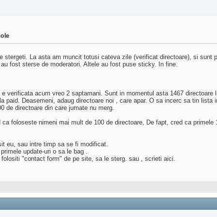
cole
le stergeti. La asta am muncit totusi cateva zile (verificat directoare), si sunt
au fost sterse de moderatori. Altele au fost puse sticky. In fine.
a e verificata acum vreo 2 saptamani. Sunt in momentul asta 1467 directoare list
ec la paid. Deasemeni, adaug directoare noi , care apar. O sa incerc sa tin lis
00 de directoare din care jumate nu merg.
 ca foloseste nimeni mai mult de 100 de directoare, De fapt, cred ca primele 1
sit eu, sau intre timp sa se fi modificat.
la primele update-uri o sa le bag .
olositi "contact form" de pe site, sa le sterg. sau , scrieti aici.