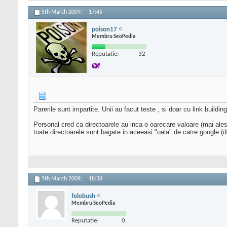
5th March 2009,
17:45
poison17
Membru SeoPedia
Reputatie:
32
Parerile sunt impartite. Unii au facut teste , si doar cu link building
Personal cred ca directoarele au inca o oarecare valoare (mai ales
toate directoarele sunt bagate in aceeasi "oala" de catre google (d
5th March 2009,
18:38
folobush
Membru SeoPedia
Reputatie:
0