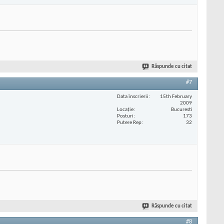
Răspunde cu citat
#7
Data înscrierii
15th February
2009
Locaţie
Bucuresti
Posturi
173
Putere Rep
32
Răspunde cu citat
#8