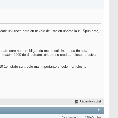
 poate unii useri care au nevoie de liste cu update la zi. Spun asta,
ate care nu cer obligatoriu reciprocal. Incerc sa tin lista
ta in maxim 2000 de directoare, oricum nu cred ca foloseste cuiva
0-15 listate sunt cele mai importante si cele mai folosite.
Răspunde cu citat
#2
Data înscrierii
28th October