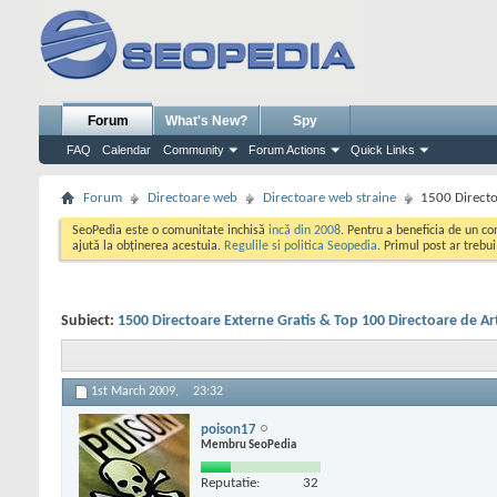
Forum
What's New?
Spy
FAQ
Calendar
Community
Forum Actions
Quick Links
Forum
Directoare web
Directoare web straine
1500 Directo
SeoPedia este o comunitate inchisă
incă din 2008
. Pentru a beneficia de un c
ajută la obținerea acestuia.
Regulile si politica Seopedia
. Primul post ar trebu
Subiect:
1500 Directoare Externe Gratis & Top 100 Directoare de Ar
1st March 2009,
23:32
poison17
Membru SeoPedia
Reputatie:
32