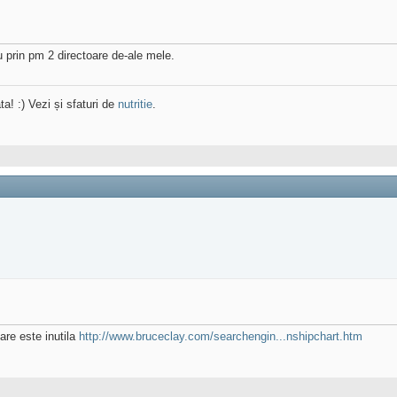
 eu prin pm 2 directoare de-ale mele.
ta! :) Vezi și sfaturi de
nutritie
.
oare este inutila
http://www.bruceclay.com/searchengin...nshipchart.htm