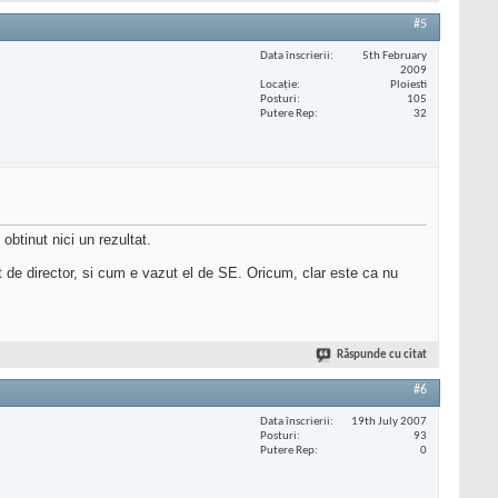
#5
Data înscrierii
5th February
2009
Locaţie
Ploiesti
Posturi
105
Putere Rep
32
 obtinut nici un rezultat.
t de director, si cum e vazut el de SE. Oricum, clar este ca nu
Răspunde cu citat
#6
Data înscrierii
19th July 2007
Posturi
93
Putere Rep
0