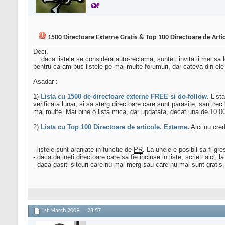
1500 Directoare Externe Gratis & Top 100 Directoare de Arti
Deci,
... daca listele se considera auto-reclama, sunteti invitatii mei sa 
pentru ca am pus listele pe mai multe forumuri, dar cateva din ele 
Asadar :
1)
Lista cu 1500 de directoare externe FREE si do-follow
. List
verificata lunar, si sa sterg directoare care sunt parasite, sau tr
mai multe. Mai bine o lista mica, dar updatata, decat una de 10.0
2)
Lista cu Top 100 Directoare de articole. Externe
.
Aici nu cred
- listele sunt aranjate in functie de
PR
. La unele e posibil sa fi gre
- daca detineti directoare care sa fie incluse in liste, scrieti aici, 
- daca gasiti siteuri care nu mai merg sau care nu mai sunt gratis, f
1st March 2009,
23:57