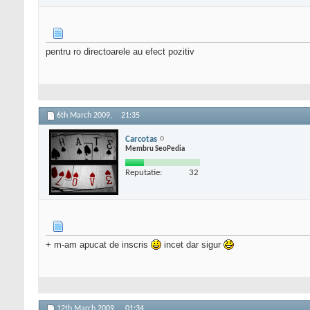
pentru ro directoarele au efect pozitiv
6th March 2009,
21:35
Carcotas
Membru SeoPedia
Reputatie:
32
+ m-am apucat de inscris
incet dar sigur
12th March 2009,
01:34