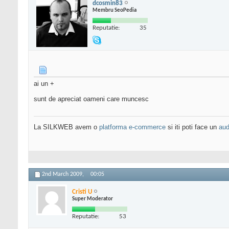
dcosmin83
Membru SeoPedia
Reputatie:
35
ai un +
sunt de apreciat oameni care muncesc
La SILKWEB avem o
platforma e-commerce
si iti poti face un
aud
2nd March 2009,
00:05
Cristi U
Super Moderator
Reputatie:
53