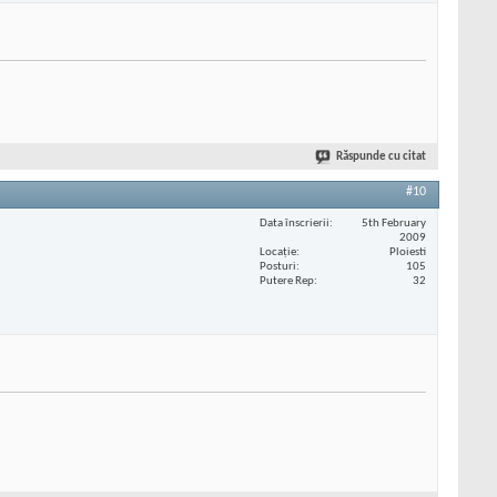
Răspunde cu citat
#10
Data înscrierii
5th February
2009
Locaţie
Ploiesti
Posturi
105
Putere Rep
32