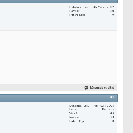
Data înscrierii
5th March 2009
Posturi
30
Putere Rep
0
Răspunde cu citat
#9
Data înscrierii
4th April 2008
Locaţie
Romania
Vârstă
45
Posturi
73
Putere Rep
0