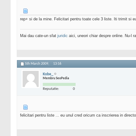
rep+ si de la mine. Felicitari pentru toate cele 3 liste. Iti trimit si
Mai dau cate-un sfat
juridic
aici, uneori chiar despre online. Nu-l ra
5th March 2009,
13:16
Kobe_
Membru SeoPedia
Reputatie:
0
felicitari pentru liste ... eu unul cred oricum ca inscrierea in direct