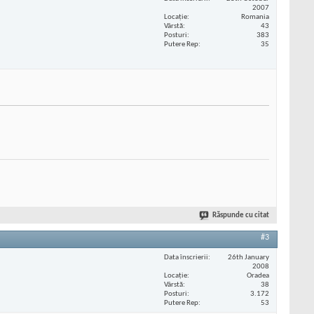
2007
Locaţie
Romania
Vârstă
43
Posturi
383
Putere Rep
35
Răspunde cu citat
#3
Data înscrierii
26th January
2008
Locaţie
Oradea
Vârstă
38
Posturi
3.172
Putere Rep
53