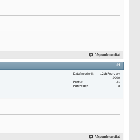
Răspunde cu citat
#4
Data înscrierii
12th February
2006
Posturi
31
Putere Rep
0
Răspunde cu citat