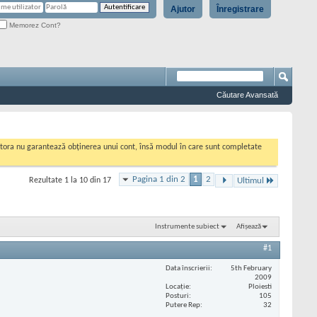
Ajutor
Înregistrare
Memorez Cont?
Căutare Avansată
cestora nu garantează obținerea unui cont, însă modul în care sunt completate
Pagina 1 din 2
1
2
Rezultate 1 la 10 din 17
Ultimul
Instrumente subiect
Afișează
#1
Data înscrierii
5th February
2009
Locaţie
Ploiesti
Posturi
105
Putere Rep
32