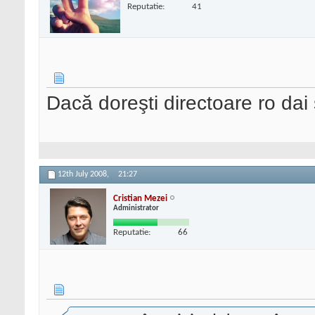
Reputatie:
41
Dacă doreşti directoare ro dai 
12th July 2008,
21:27
Cristian Mezei
Administrator
Reputatie:
66