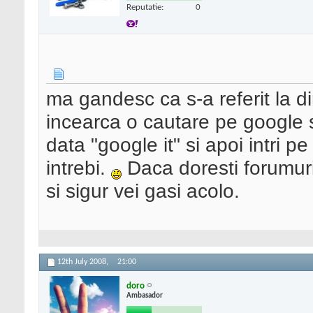
Reputatie:
0
ma gandesc ca s-a referit la d
incearca o cautare pe google s
data "google it" si apoi intri 
intrebi.
Daca doresti forumuri 
si sigur vei gasi acolo.
12th July 2008,
21:00
doro
Ambasador