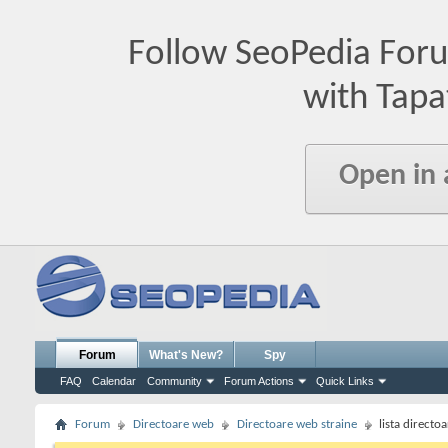
Follow SeoPedia For
with Tapa
Open in
Forum
What's New?
Spy
FAQ
Calendar
Community
Forum Actions
Quick Links
Forum
Directoare web
Directoare web straine
lista directo