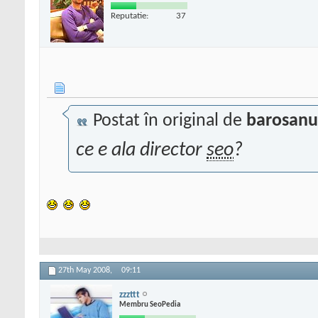
Reputatie:
37
Postat în original de
barosanu
ce e ala director
seo
?
27th May 2008,
09:11
zzzttt
Membru SeoPedia