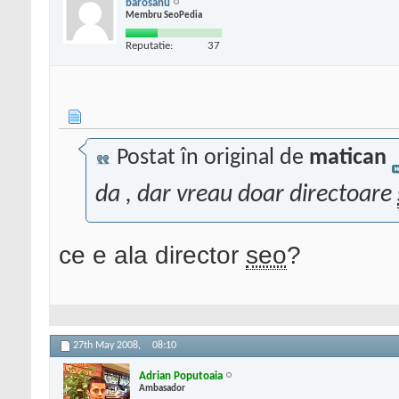
barosanu
Membru SeoPedia
Reputatie:
37
Postat în original de
matican
da , dar vreau doar directoare
ce e ala director
seo
?
27th May 2008,
08:10
Adrian Poputoaia
Ambasador