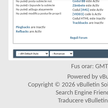
Nu puteţi
posta subiecte noi.
Codul BB
este
Activ
Nu puteţi
răspunde la subiecte
Zâmbete
este
Activ
Nu puteţi
adăuga ataşamente
Codul
[IMG]
este
Activ
Nu puteţi
modifica posturile proprii
[VIDEO]
code is
Activ
Codul HTML este
Inactiv
Trackbacks
are
Inactiv
Pingbacks
are
Inactiv
Refbacks
are
Activ
Reguli Forum
Fus orar: GM
Powered by vBu
Copyright © 2026 vBulletin Solu
Search Engine Frien
Traducere vBullet