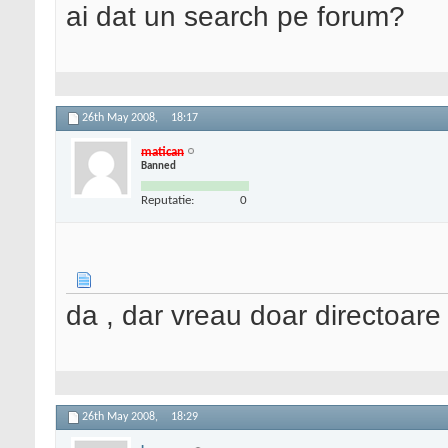
ai dat un search pe forum?
26th May 2008,
18:17
matican
Banned
Reputatie:
0
da , dar vreau doar directoar
26th May 2008,
18:29