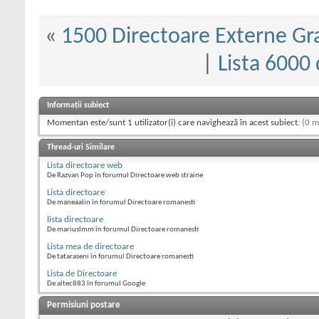
«
1500 Directoare Externe Gra
|
Lista 6000 
Informații subiect
Momentan este/sunt 1 utilizator(i) care navighează în acest subiect.
(0 m
Thread-uri Similare
Lista directoare web
De Razvan Pop în forumul Directoare web straine
Lista directoare
De maneaalin în forumul Directoare romanesti
lista directoare
De mariuslmm în forumul Directoare romanesti
Lista mea de directoare
De tataraseni în forumul Directoare romanesti
Lista de Directoare
De altec883 în forumul Google
Permisiuni postare