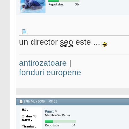
Reputatie:
36
un director
seo
este ...
antirozatoare
|
fonduri europene
27th May 2008,
09:31
Punct
Membru SeoPedia
Reputatie:
34