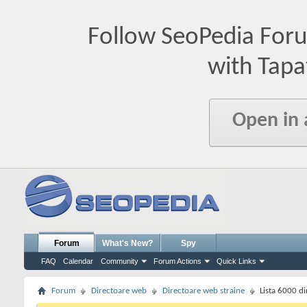
Follow SeoPedia For
with Tapa
Open in
Forum
What's New?
Spy
FAQ
Calendar
Community
Forum Actions
Quick Links
Forum
Directoare web
Directoare web straine
Lista 6000 di