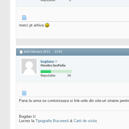
Reputatie:
0
merci pt arhiva
2nd February 2011,
15:01
bogdanu
Membru SeoPedia
Reputatie:
36
Pana la urma se contorizeaza si link-urile din site-uri straine pen
Bogdan U
Lucrez la
Tipografie Bucuresti
&
Carti de vizita