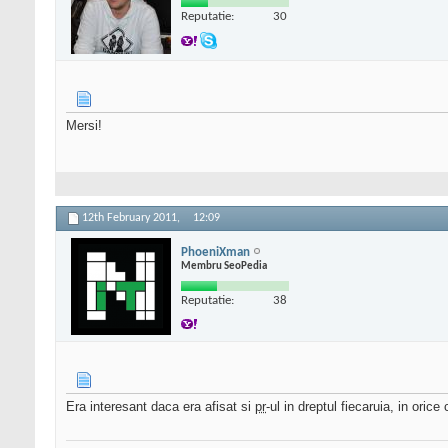
Reputatie:
30
Mersi!
12th February 2011,
12:09
PhoeniXman
Membru SeoPedia
Reputatie:
38
Era interesant daca era afisat si
pr
-ul in dreptul fiecaruia, in oric