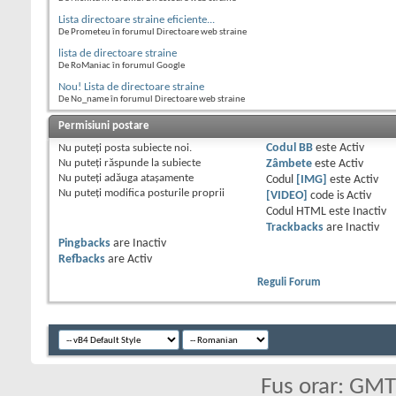
Lista directoare straine eficiente...
De Prometeu în forumul Directoare web straine
lista de directoare straine
De RoManiac în forumul Google
Nou! Lista de directoare straine
De No_name în forumul Directoare web straine
Permisiuni postare
Nu puteţi
posta subiecte noi.
Codul BB
este
Activ
Nu puteţi
răspunde la subiecte
Zâmbete
este
Activ
Nu puteţi
adăuga ataşamente
Codul
[IMG]
este
Activ
Nu puteţi
modifica posturile proprii
[VIDEO]
code is
Activ
Codul HTML este
Inactiv
Trackbacks
are
Inactiv
Pingbacks
are
Inactiv
Refbacks
are
Activ
Reguli Forum
Fus orar: GM