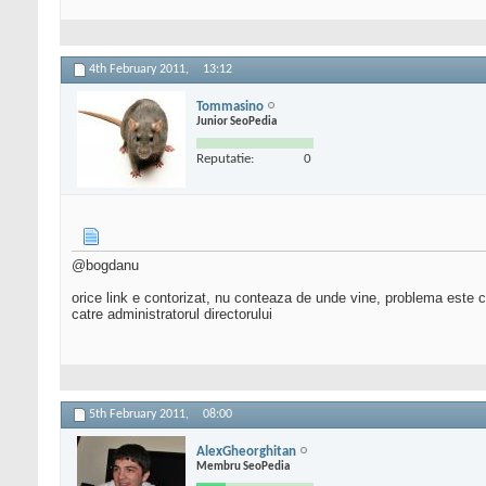
4th February 2011,
13:12
Tommasino
Junior SeoPedia
Reputatie:
0
@bogdanu
orice link e contorizat, nu conteaza de unde vine, problema este c
catre administratorul directorului
5th February 2011,
08:00
AlexGheorghitan
Membru SeoPedia