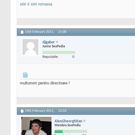
stiri it
stiri romania
15th February 2011,
21:08
djgabor
Junior SeoPedia
Reputatie:
0
multumim pentru directoare !
19th February 2011,
12:33
AlexGheorghitan
Membru SeoPedia