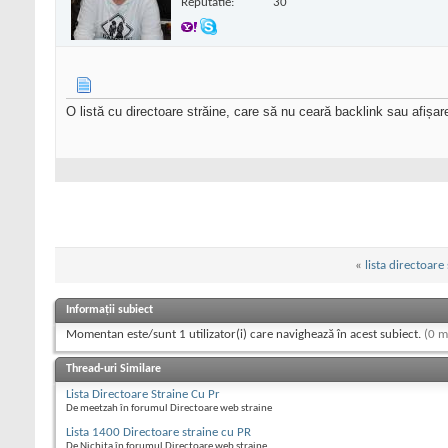
Reputatie:
30
O listă cu directoare străine, care să nu ceară backlink sau afișa
«
lista directoare
Informații subiect
Momentan este/sunt 1 utilizator(i) care navighează în acest subiect.
(0 m
Thread-uri Similare
Lista Directoare Straine Cu Pr
De meetzah în forumul Directoare web straine
Lista 1400 Directoare straine cu PR
De Nichita în forumul Directoare web straine