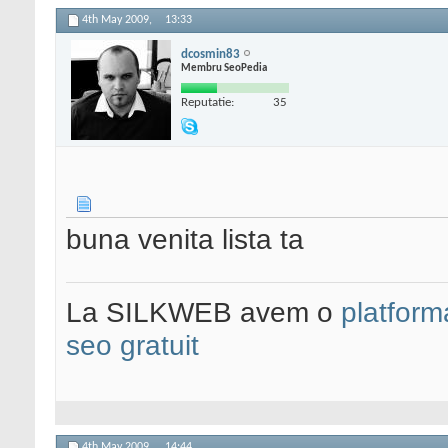
4th May 2009,
13:33
dcosmin83
Membru SeoPedia
Reputatie:
35
buna venita lista ta
La SILKWEB avem o
platfor
seo gratuit
4th May 2009,
14:44