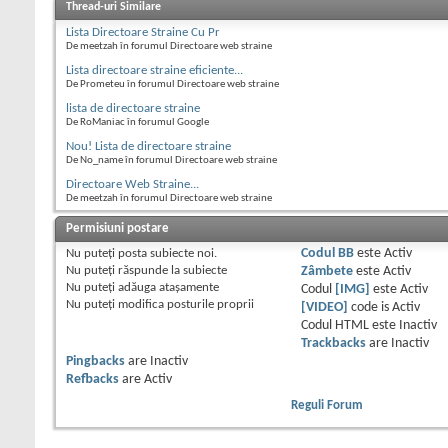
Thread-uri Similare
Lista Directoare Straine Cu Pr
De meetzah în forumul Directoare web straine
Lista directoare straine eficiente...
De Prometeu în forumul Directoare web straine
lista de directoare straine
De RoManiac în forumul Google
Nou! Lista de directoare straine
De No_name în forumul Directoare web straine
Directoare Web Straine...
De meetzah în forumul Directoare web straine
Permisiuni postare
Nu puteţi
posta subiecte noi.
Codul BB
este
Activ
Nu puteţi
răspunde la subiecte
Zâmbete
este
Activ
Nu puteţi
adăuga ataşamente
Codul
[IMG]
este
Activ
Nu puteţi
modifica posturile proprii
[VIDEO]
code is
Activ
Codul HTML este
Inactiv
Trackbacks
are
Inactiv
Pingbacks
are
Inactiv
Refbacks
are
Activ
Reguli Forum