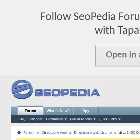
Follow SeoPedia For
with Tapa
Open in
Forum
What's New?
Spy
FAQ
Calendar
Community
Forum Actions
Quick Links
Forum
Directoare web
Directoare web straine
Lista 1400 Di