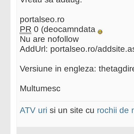
portalseo.ro
PR
0 (deocamndata
Nu are nofollow
AddUrl: portalseo.ro/addsite.a
Versiune in engleza: thetagdi
Multumesc
ATV uri
si un site cu
rochii de