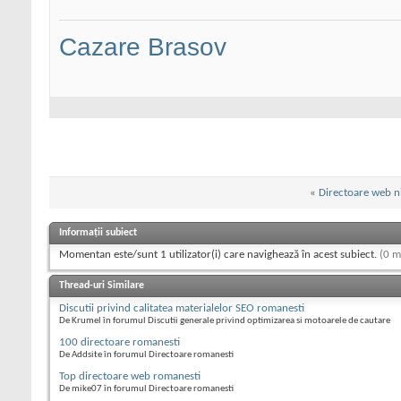
Cazare Brasov
«
Directoare web ni
Informații subiect
Momentan este/sunt 1 utilizator(i) care navighează în acest subiect.
(0 m
Thread-uri Similare
Discutii privind calitatea materialelor SEO romanesti
De Krumel în forumul Discutii generale privind optimizarea si motoarele de cautare
100 directoare romanesti
De Addsite în forumul Directoare romanesti
Top directoare web romanesti
De mike07 în forumul Directoare romanesti