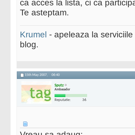
ca acces la lista, ci ca particip
Te asteptam.
Krumel
- apeleaza la serviciile
blog.
15th May 2007,
06:40
Sputz
Ambasador
Reputatie:
36
Vreau sa adaug: