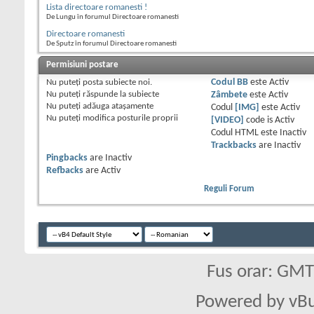
Lista directoare romanesti !
De Lungu în forumul Directoare romanesti
Directoare romanesti
De Sputz în forumul Directoare romanesti
Permisiuni postare
Nu puteţi
posta subiecte noi.
Codul BB
este
Activ
Nu puteţi
răspunde la subiecte
Zâmbete
este
Activ
Nu puteţi
adăuga ataşamente
Codul
[IMG]
este
Activ
Nu puteţi
modifica posturile proprii
[VIDEO]
code is
Activ
Codul HTML este
Inactiv
Trackbacks
are
Inactiv
Pingbacks
are
Inactiv
Refbacks
are
Activ
Reguli Forum
Fus orar: GM
Powered by vBu