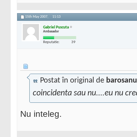
15th May 2007,
11:13
Gabriel Puscuta
Ambasador
Reputatie:
39
Postat în original de
barosanu
coincidenta sau nu....eu nu cre
Nu inteleg.