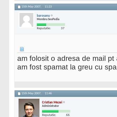
15th May 2007,
11:23
barosanu
Membru SeoPedia
Reputatie:
37
am folosit o adresa de mail pt 
am fost spamat la greu cu s
15th May 2007,
11:46
Cristian Mezei
Administrator
Reputatie:
66