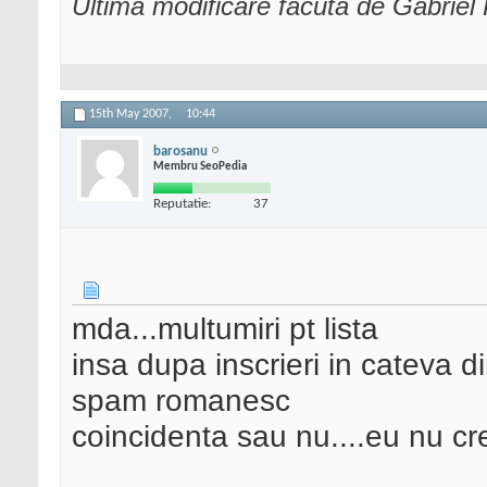
Ultima modificare făcută de Gabrie
15th May 2007,
10:44
barosanu
Membru SeoPedia
Reputatie:
37
mda...multumiri pt lista
insa dupa inscrieri in cateva 
spam romanesc
coincidenta sau nu....eu nu cr