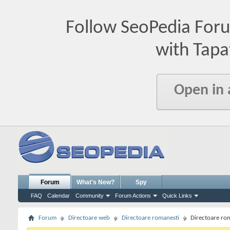
Follow SeoPedia For
with Tapa
Open in
Forum
What's New?
Spy
FAQ
Calendar
Community
Forum Actions
Quick Links
Forum
Directoare web
Directoare romanesti
Directoare rom