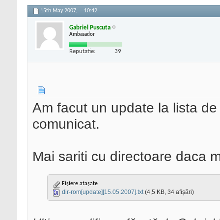
15th May 2007,
10:42
Gabriel Puscuta
Ambasador
Reputatie:
39
Am facut un update la lista de 
comunicat.
Mai sariti cu directoare daca 
Fișiere atașate
dir-rom[update][15.05.2007].txt
(4,5 KB, 34 afișări)