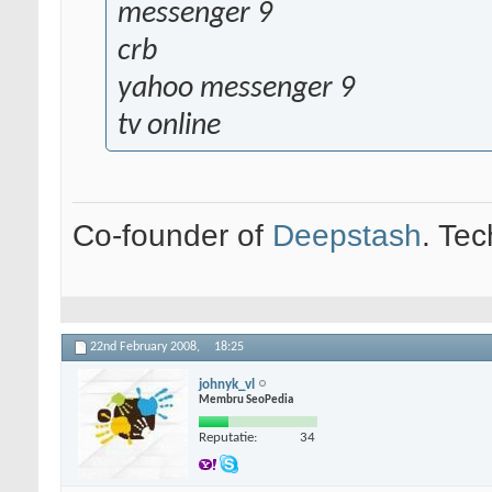
messenger 9
crb
yahoo messenger 9
tv online
Co-founder of
Deepstash
. Tec
22nd February 2008,
18:25
johnyk_vl
Membru SeoPedia
Reputatie:
34