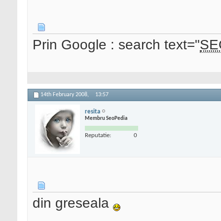
Prin Google : search text="
SE
14th February 2008,
13:57
resita
Membru SeoPedia
Reputatie:
0
din greseala