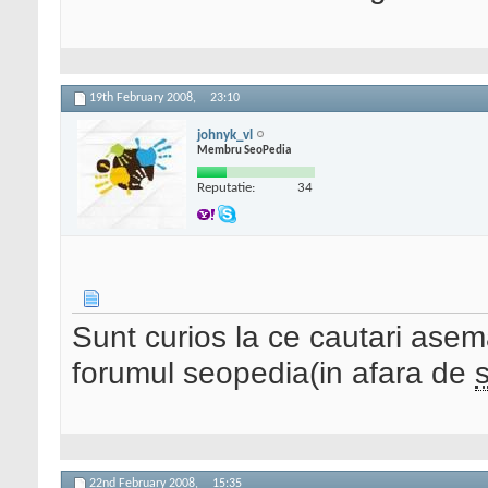
19th February 2008,
23:10
johnyk_vl
Membru SeoPedia
Reputatie:
34
Sunt curios la ce cautari ase
forumul seopedia(in afara de
22nd February 2008,
15:35