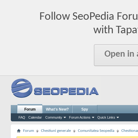
Follow SeoPedia For
with Tapa
Open in
Forum
What's New?
Spy
FAQ
Calendar
Community
Forum Actions
Quick Links
Forum
Chestiuni generale
Comunitatea Seopedia
Chestiona