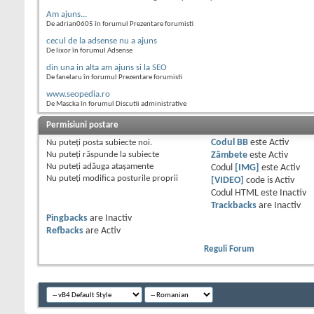
Am ajuns...
De adrian0605 în forumul Prezentare forumisti
cecul de la adsense nu a ajuns
De lixor în forumul Adsense
din una in alta am ajuns si la SEO
De fanelaru în forumul Prezentare forumisti
www.seopedia.ro
De Mascka în forumul Discutii administrative
Permisiuni postare
Nu puteţi
posta subiecte noi.
Codul BB
este
Activ
Nu puteţi
răspunde la subiecte
Zâmbete
este
Activ
Nu puteţi
adăuga ataşamente
Codul
[IMG]
este
Activ
Nu puteţi
modifica posturile proprii
[VIDEO]
code is
Activ
Codul HTML este
Inactiv
Trackbacks
are
Inactiv
Pingbacks
are
Inactiv
Refbacks
are
Activ
Reguli Forum