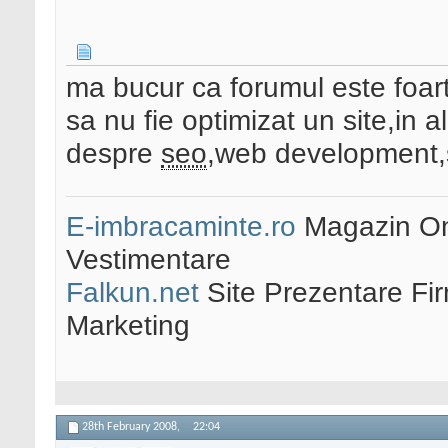
ma bucur ca forumul este foar
sa nu fie optimizat un site,in a
despre
seo
,web development,
E-imbracaminte.ro
Magazin Onl
Vestimentare
Falkun.net
Site Prezentare Fi
Marketing
28th February 2008,
22:04