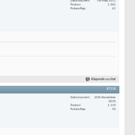
Data înscrierii
7th May 2011
Posturi
1.361
Putere Rep
61
Răspunde cu citat
#7216
Data înscrierii
25th November
2010
Posturi
1.114
Putere Rep
43