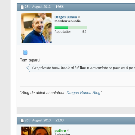
26th August 2013,
19:58
Dragos Bunea
Membru SeoPedia
Reputatie:
52
Tom teparul:
Cat priveste tonul ironic al lui
Tom
n-am cuvinte se pare ca si pe a
"Blog de afiliat si calatorii:
Dragos Bunea Blog
"
26th August 2013,
22:03
puthre