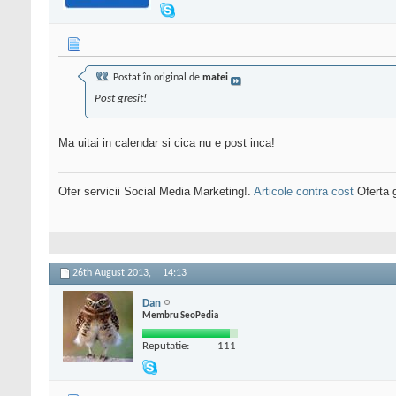
Postat în original de
matei
Post gresit!
Ma uitai in calendar si cica nu e post inca!
Ofer servicii Social Media Marketing!.
Articole contra cost
Oferta g
26th August 2013,
14:13
Dan
Membru SeoPedia
Reputatie:
111