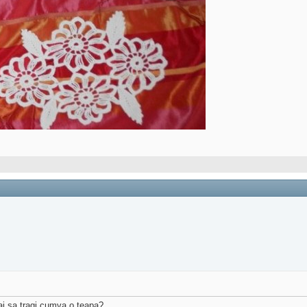
iai sa tragi cumva o teapa?