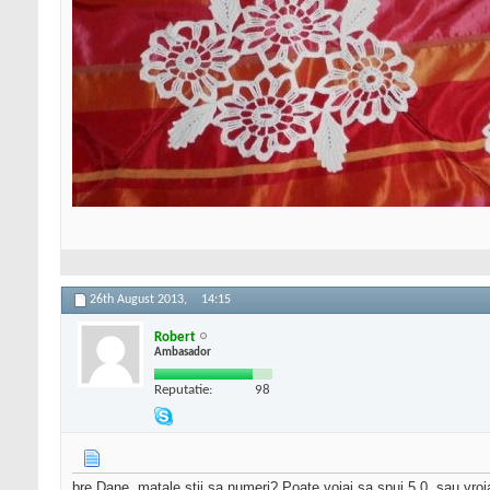
26th August 2013,
14:15
Robert
Ambasador
Reputatie:
98
bre Dane, matale stii sa numeri? Poate voiai sa spui 5.0, sau vro