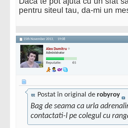
Daca te pot ajuta cu un sfat s
pentru siteul tau, da-mi un me
15th November 2013,
19:08
Alex Dumitru
Administrator
Reputatie:
65
Postat în original de
robyroy
Bag de seama ca urla adrenalina
contactati-l pe colegul cu rang