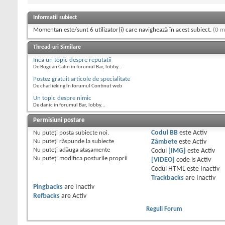
Informații subiect
Momentan este/sunt 6 utilizator(i) care navighează în acest subiect.
(0 m
Thread-uri Similare
Inca un topic despre reputatii
De Bogdan Calin în forumul Bar, lobby...
Postez gratuit articole de specialitate
De charlieking în forumul Continut web
Un topic despre nimic
De danic în forumul Bar, lobby...
Permisiuni postare
Nu puteţi
posta subiecte noi.
Codul BB
este
Activ
Nu puteţi
răspunde la subiecte
Zâmbete
este
Activ
Nu puteţi
adăuga ataşamente
Codul
[IMG]
este
Activ
Nu puteţi
modifica posturile proprii
[VIDEO]
code is
Activ
Codul HTML este
Inactiv
Trackbacks
are
Inactiv
Pingbacks
are
Inactiv
Refbacks
are
Activ
Reguli Forum