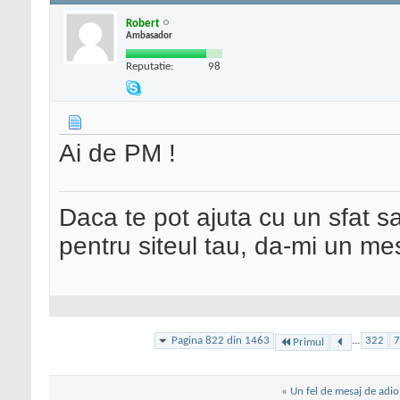
Robert
Ambasador
Reputatie:
98
Ai de PM !
Daca te pot ajuta cu un sfat s
pentru siteul tau, da-mi un me
Pagina 822 din 1463
...
322
7
Primul
«
Un fel de mesaj de adio