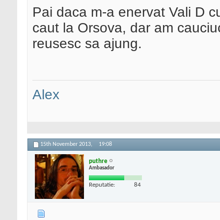
Pai daca m-a enervat Vali D cu
caut la Orsova, dar am cauciuc
reusesc sa ajung.
Alex
15th November 2013,
19:08
puthre
Ambasador
Reputatie:
84