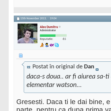
15th November 2013,
19:04
Alex Dumitru
Administrator
Reputatie:
65
Postat în original de
Dan
daca-s doua.. ar fi aiurea sa-t
elementar watson...
Gresesti. Daca ti le dai bine,
parte, pentru ca dupa prima va 