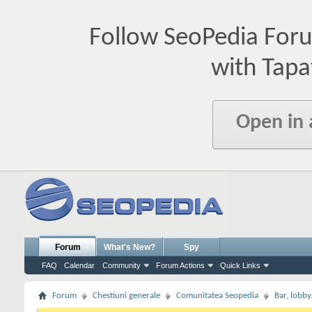
Follow SeoPedia For
with Tapa
Open in
Forum
What's New?
Spy
FAQ
Calendar
Community
Forum Actions
Quick Links
Forum
Chestiuni generale
Comunitatea Seopedia
Bar, lobby.