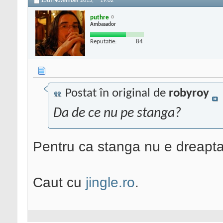
15th November 2013,
19:02
puthre
Ambasador
Reputatie:
84
Postat în original de
robyroy
Da de ce nu pe stanga?
Pentru ca stanga nu e dreapta
Caut cu
jingle.ro
.