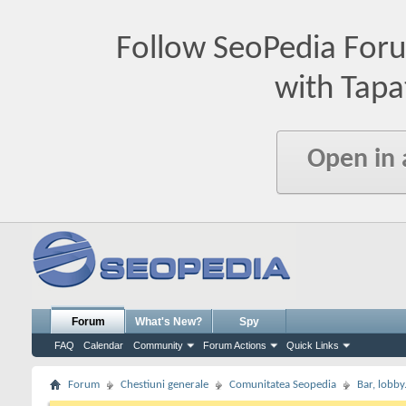
Follow SeoPedia For
with Tapa
Open in
Forum
What's New?
Spy
FAQ
Calendar
Community
Forum Actions
Quick Links
Forum
Chestiuni generale
Comunitatea Seopedia
Bar, lobby.