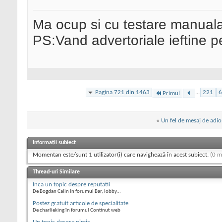
Ma ocup si cu testare manual
PS:Vand advertoriale ieftine p
Pagina 721 din 1463
...
221
6
Primul
«
Un fel de mesaj de adio
Informații subiect
Momentan este/sunt 1 utilizator(i) care navighează în acest subiect.
(0 m
Thread-uri Similare
Inca un topic despre reputatii
De Bogdan Calin în forumul Bar, lobby...
Postez gratuit articole de specialitate
De charlieking în forumul Continut web