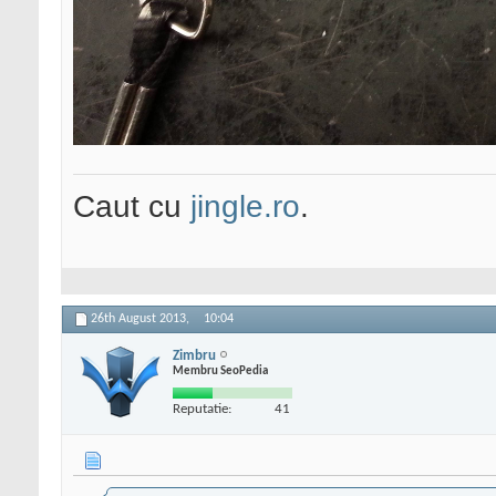
Caut cu
jingle.ro
.
26th August 2013,
10:04
Zimbru
Membru SeoPedia
Reputatie:
41