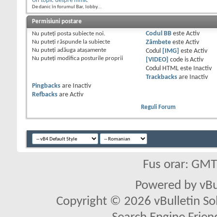
Un topic despre nimic
De danic în forumul Bar, lobby...
Permisiuni postare
Nu puteţi
posta subiecte noi.
Codul BB
este
Activ
Nu puteţi
răspunde la subiecte
Zâmbete
este
Activ
Nu puteţi
adăuga ataşamente
Codul
[IMG]
este
Activ
Nu puteţi
modifica posturile proprii
[VIDEO]
code is
Activ
Codul HTML este
Inactiv
Trackbacks
are
Inactiv
Pingbacks
are
Inactiv
Refbacks
are
Activ
Reguli Forum
Fus orar: GM
Powered by vBu
Copyright © 2026 vBulletin Solu