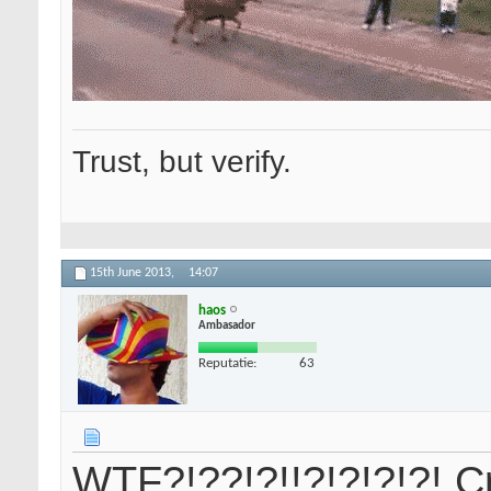
Trust, but verify.
15th June 2013,
14:07
haos
Ambasador
Reputatie:
63
WTF?!??!?!!?!?!?!?! Cr