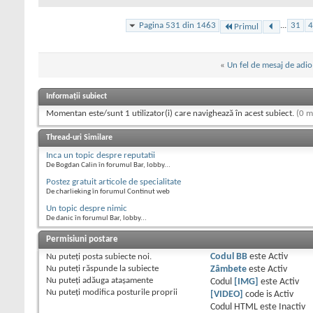
Pagina 531 din 1463
...
31
4
Primul
«
Un fel de mesaj de adio
Informații subiect
Momentan este/sunt 1 utilizator(i) care navighează în acest subiect.
(0 m
Thread-uri Similare
Inca un topic despre reputatii
De Bogdan Calin în forumul Bar, lobby...
Postez gratuit articole de specialitate
De charlieking în forumul Continut web
Un topic despre nimic
De danic în forumul Bar, lobby...
Permisiuni postare
Nu puteţi
posta subiecte noi.
Codul BB
este
Activ
Nu puteţi
răspunde la subiecte
Zâmbete
este
Activ
Nu puteţi
adăuga ataşamente
Codul
[IMG]
este
Activ
Nu puteţi
modifica posturile proprii
[VIDEO]
code is
Activ
Codul HTML este
Inactiv