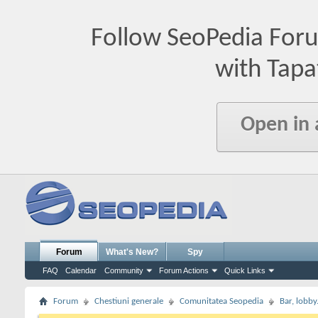
Follow SeoPedia For
with Tapa
Open in
Forum
What's New?
Spy
FAQ
Calendar
Community
Forum Actions
Quick Links
Forum
Chestiuni generale
Comunitatea Seopedia
Bar, lobby.