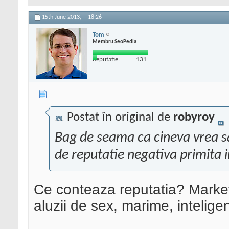
15th June 2013,
18:26
Tom
Membru SeoPedia
Reputatie:
131
Postat în original de
robyroy
Bag de seama ca cineva vrea sa
de reputatie negativa primita i
Ce conteaza reputatia? Marketp
aluzii de sex, marime, inteligent