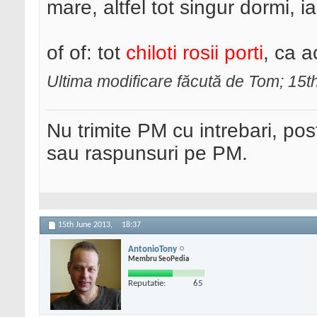
mare, altfel tot singur dormi, ia
of of: tot
chiloti rosii porti
, ca 
Ultima modificare făcută de Tom; 15
Nu trimite PM cu intrebari, pos
sau raspunsuri pe PM.
15th June 2013,
18:37
AntonioTony
Membru SeoPedia
Reputatie:
65