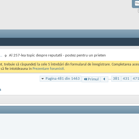
..
Al 257-lea topic despre reputatii - postez pentru un prieten
ont, trebuie să răspundeți la cele 5 întrebări din formularul de înregistrare. Completarea a
i să fie intotdeauna in
Prezentare forumisti
.
Pagina 481 din 1463
...
381
431
47
Primul
n