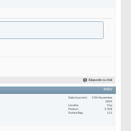
Răspunde cu citat
#4802
Data înscrierii
17th November
2004
Locaţie
Cluj
Posturi
3.358
Putere Rep
111