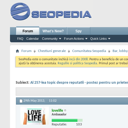
Forum
What's New?
Spy
FAQ
Calendar
Community
Forum Actions
Quick Links
Forum
Chestiuni generale
Comunitatea Seopedia
Bar, lobby.
SeoPedia este o comunitate inchisă
incă din 2008
. Pentru a beneficia de un c
ajută la obținerea acestuia.
Regulile si politica Seopedia
. Primul post ar trebu
Subiect:
Al 257-lea topic despre reputatii - postez pentru un priete
29th May 2013,
11:02
lovelife
Ambasador
Reputatie:
103