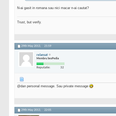
N-ai gasit in romana sau nici macar n-ai cautat?
Trust, but verify.
29th May 2013,
21:59
relansat
Membru SeoPedia
Reputatie:
32
@dan personal message. Sau private message
29th May 2013,
22:05