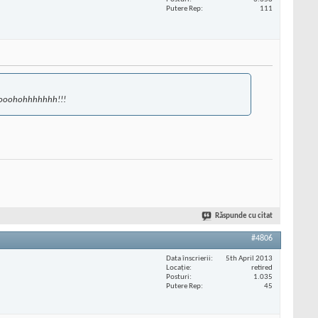
Putere Rep
111
doooooohohhhhhhh!!!
Răspunde cu citat
#4806
Data înscrierii
5th April 2013
Locaţie
retired
Posturi
1.035
Putere Rep
45