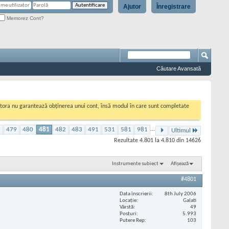
Ajutor
Înregistrare
Memorez Cont?
Căutare Avansată
cestora nu garantează obținerea unui cont, însă modul în care sunt completate
1
479
480
481
482
483
491
531
581
981
...
Ultimul
Rezultate 4.801 la 4.810 din 14626
Instrumente subiect
Afișează
#4801
Data înscrierii
8th July 2006
Locaţie
Galati
Vârstă
49
Posturi
5.993
Putere Rep
103