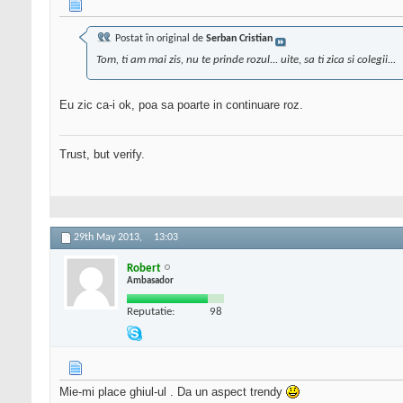
Postat în original de
Serban Cristian
Tom, ti am mai zis, nu te prinde rozul... uite, sa ti zica si colegii...
Eu zic ca-i ok, poa sa poarte in continuare roz.
Trust, but verify.
29th May 2013,
13:03
Robert
Ambasador
Reputatie:
98
Mie-mi place ghiul-ul . Da un aspect trendy