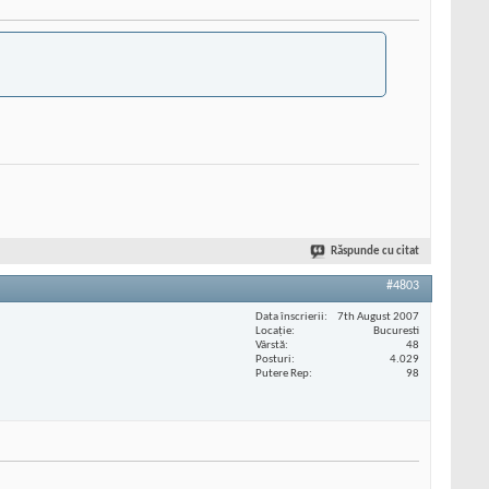
Răspunde cu citat
#4803
Data înscrierii
7th August 2007
Locaţie
Bucuresti
Vârstă
48
Posturi
4.029
Putere Rep
98