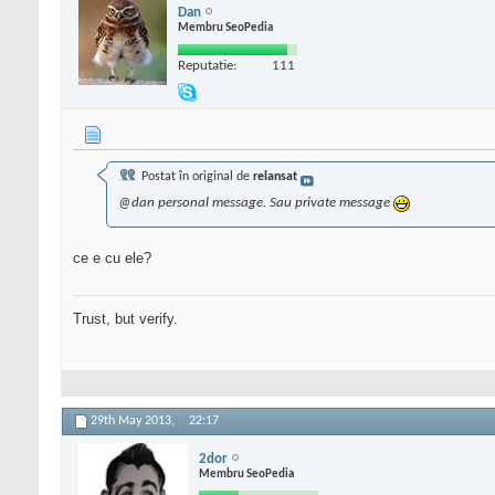
Dan
Membru SeoPedia
Reputatie:
111
Postat în original de
relansat
@dan personal message. Sau private message
ce e cu ele?
Trust, but verify.
29th May 2013,
22:17
2dor
Membru SeoPedia