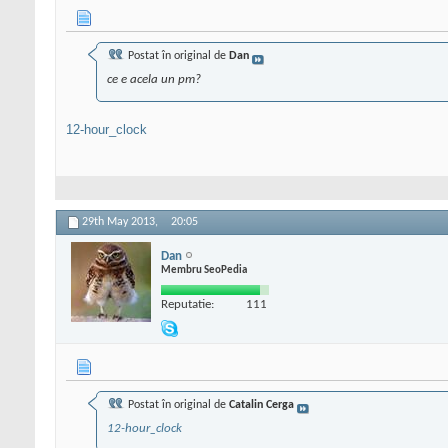
Postat în original de
Dan
ce e acela un pm?
12-hour_clock
29th May 2013,
20:05
Dan
Membru SeoPedia
Reputatie:
111
Postat în original de
Catalin Cerga
12-hour_clock