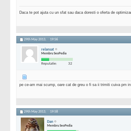
Daca te pot ajuta cu un sfat sau daca doresti o oferta de optimiza
29th May 2013,
19:56
relansat
Membru SeoPedia
Reputatie:
32
pe ce-am mai scump, oare cat de greu o fi sa ii trimiti cuiva pm in c
29th May 2013,
19:58
Dan
Membru SeoPedia