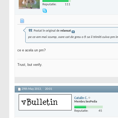
Reputatie:
111
Postat în original de
relansat
pe ce-am mai scump, oare cat de greu o fi sa ii trimiti cuiva pm in 
ce e acela un pm?
Trust, but verify.
29th May 2013,
20:01
Catalin C.
Membru SeoPedia
Reputatie:
45