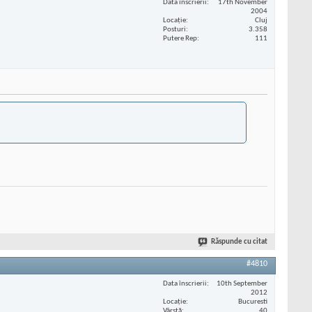
Data înscrierii
17th November
2004
Locaţie
Cluj
Posturi
3.358
Putere Rep
111
Răspunde cu citat
#4810
Data înscrierii
10th September
2012
Locaţie
Bucuresti
Vârstă
40