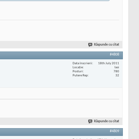
Răspunde cu citat
#4808
Data înscrierii
18th July 2011
Locaţie
Iasi
Posturi
780
Putere Rep
32
Răspunde cu citat
#4809