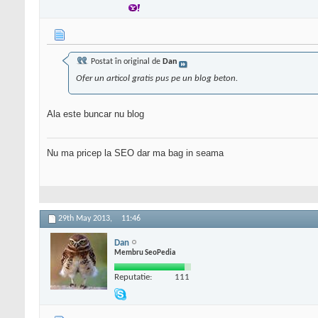
Postat în original de
Dan
Ofer un articol gratis pus pe un blog beton.
Ala este buncar nu blog
Nu ma pricep la SEO dar ma bag in seama
29th May 2013,
11:46
Dan
Membru SeoPedia
Reputatie:
111