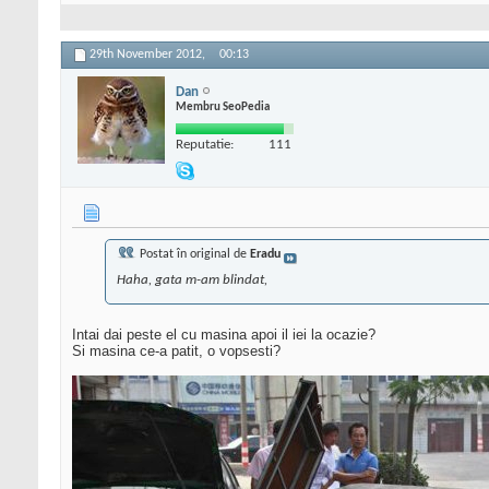
29th November 2012,
00:13
Dan
Membru SeoPedia
Reputatie:
111
Postat în original de
Eradu
Haha, gata m-am blindat,
Intai dai peste el cu masina apoi il iei la ocazie?
Si masina ce-a patit, o vopsesti?