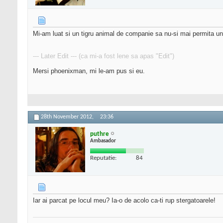
Mi-am luat si un tigru animal de companie sa nu-si mai permita uni
--- Later Edit --- (ca mi-a fost lene sa apas "Edit")
Mersi phoenixman, mi le-am pus si eu.
28th November 2012,
23:36
puthre
Ambasador
Reputatie:
84
Iar ai parcat pe locul meu? Ia-o de acolo ca-ti rup stergatoarele!