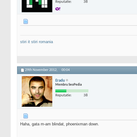
Reputatie:
38
stiri it
stiri romania
29th November 2012,
00:04
Eradu
Membru SeoPedia
Reputatie:
38
Haha, gata m-am blindat, phoenixman down.