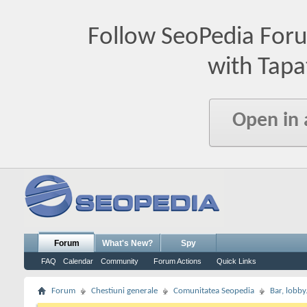
Follow SeoPedia For
with Tapa
Open in
Forum
What's New?
Spy
FAQ
Calendar
Community
Forum Actions
Quick Links
Forum
Chestiuni generale
Comunitatea Seopedia
Bar, lobby.