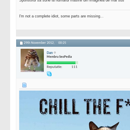
Sponsorul sa sune la numarul masinii din imaginea de mai sus
I'm not a complete idiot, some parts are missing...
29th November 2012,
00:25
Dan
Membru SeoPedia
Reputatie:
111