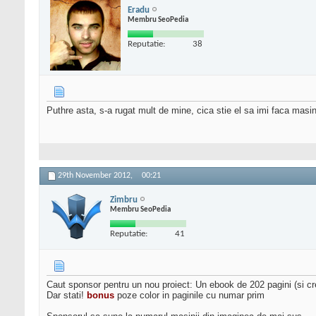
Eradu
Membru SeoPedia
Reputatie:
38
Puthre asta, s-a rugat mult de mine, cica stie el sa imi faca masin
29th November 2012,
00:21
Zimbru
Membru SeoPedia
Reputatie:
41
Caut sponsor pentru un nou proiect: Un ebook de 202 pagini (si cr
Dar stati!
bonus
poze color in paginile cu numar prim