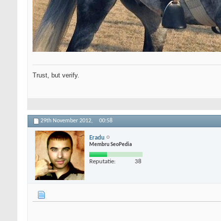
Trust, but verify.
29th November 2012,
00:58
Eradu
Membru SeoPedia
Reputatie:
38