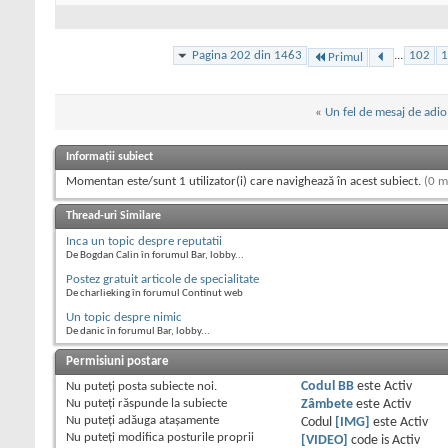
Pagina 202 din 1463
...
102
1
Primul
«
Un fel de mesaj de adio
Informații subiect
Momentan este/sunt 1 utilizator(i) care navighează în acest subiect.
(0 m
Thread-uri Similare
Inca un topic despre reputatii
De Bogdan Calin în forumul Bar, lobby...
Postez gratuit articole de specialitate
De charlieking în forumul Continut web
Un topic despre nimic
De danic în forumul Bar, lobby...
Permisiuni postare
Nu puteţi
posta subiecte noi.
Codul BB
este
Activ
Nu puteţi
răspunde la subiecte
Zâmbete
este
Activ
Nu puteţi
adăuga ataşamente
Codul
[IMG]
este
Activ
Nu puteţi
modifica posturile proprii
[VIDEO]
code is
Activ